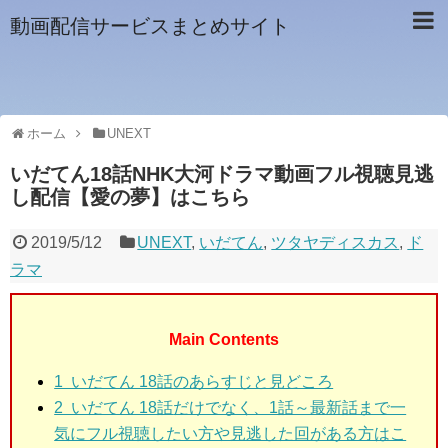
動画配信サービスまとめサイト
ホーム
UNEXT
いだてん18話NHK大河ドラマ動画フル視聴見逃
し配信【愛の夢】はこちら
2019/5/12
UNEXT
,
いだてん
,
ツタヤディスカス
,
ド
ラマ
Main Contents
1 いだてん 18話
のあらすじと見どころ
2 いだてん 18話
だけでなく、1話～最新話まで一
気にフル視聴したい方や見逃した回がある方はこ