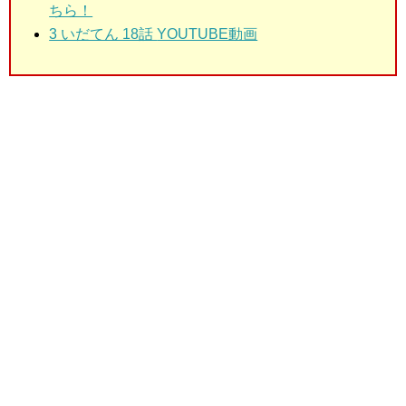
ちら！
3 いだてん 18話
YOUTUBE動画