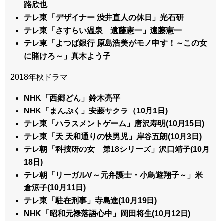
路欣也
テレ東「デザイナー 渋井直人の休日」光石研
テレ東「さすらい温泉 遠藤憲一」遠藤憲一
テレ東「よつば銀行 原島浩美がモノ申す！～この女
に賭けろ～」真木よう子
2018年秋ドラマ
NHK「西郷どん」鈴木亮平
NHK「まんぷく」安藤サクラ（10月1日)
テレ東「ハラスメントゲーム」唐沢寿明(10月15日)
テレ東「天 天和通りの快男児」岸谷五朗(10月3日)
テレ朝「科捜研の女 第18シリーズ」沢口靖子(10月
18日)
テレ朝「リーガルV～元弁護士・小鳥遊翔子～」米
倉涼子(10月11日)
テレ東「駐在刑事」寺島進(10月19日)
NHK「昭和元禄落語心中」岡田将生(10月12日)