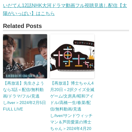
いだてん12話NHK大河ドラマ動画フル視聴見逃し配信【太
陽がいっぱい】はこちら
Related Posts
【再放送】先生さよう
【再放送】博士ちゃん4
なら3話＜配信/無料動
月20日＜2択クイズ全滅
画/ドラマ/フル/見逃
ゲーム/文房具/昭和アイ
し/tver＞2024年2月5日
ドル/高橋一生/春菜/配
FULL LIVE
信/無料動画/見逃
し/tver/サンドウィッチ
マン＆芦田愛菜の博士
ちゃん＞2024年4月20