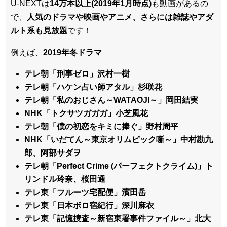
U-NEXTは
14万本以上(2019年1月時点)
も動画があるの
で、
人気のドラマや映画やアニメ、さらには雑誌やアダ
ルト系も見放題
です！
例えば、
2019年冬ドラマ
テレ朝「刑事ゼロ」沢村一樹
テレ朝「ハケン占い師アタル」杉咲花
テレ朝「私のおじさん～WATAOJI～」岡田結実
NHK「トクサツガガガ」小芝風花
テレ朝「僕の初恋をキミに捧ぐ」野村周平
NHK「いだてん～東京オリムピック噺～」中村勘九
郎、阿部サダヲ
テレ朝「Perfect Crime (パーフェクトクライム)」ト
リンドル玲奈、桜田通
テレ東「フルーツ宅配便」濱田岳
テレ東「日本ボロ宿紀行」深川麻衣
テレ東「記憶捜査～新宿東署事件ファイル～」北大