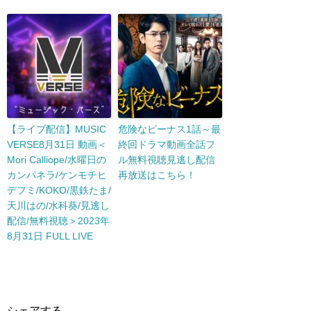
【ライブ配信】MUSIC
危険なビーナス1話～最
VERSE8月31日 動画＜
終回ドラマ動画全話フ
Mori Calliope/水曜日の
ル無料視聴見逃し配信
カンパネラ/ケンモチヒ
再放送はこちら！
デフミ/KOKO/黒鉄たま/
天川はの/水科葵/見逃し
配信/無料視聴＞2023年
8月31日 FULL LIVE
シェアする