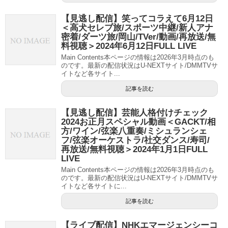
【見逃し配信】笑ってコラえて6月12日
＜高犬セレブ旅/スポーツ中継/新人アナ
密着/ダーツ旅/岡山/TVer/動画/再放送/無
料視聴＞2024年6月12日FULL LIVE
Main Contents本ページの情報は2026年3月時点のも
のです。最新の配信状況はU-NEXTサイト/DMMTVサ
イトなど各サイト...
記事を読む
【見逃し配信】芸能人格付けチェック
2024お正月スペシャル動画＜GACKT/相
方/ワイン/弦楽八重奏/ミシュランシェ
フ/弦楽オーケストラ/社交ダンス/寿司/
再放送/無料視聴＞2024年1月1日FULL
LIVE
Main Contents本ページの情報は2026年3月時点のも
のです。最新の配信状況はU-NEXTサイト/DMMTVサ
イトなど各サイトに...
記事を読む
【ライブ配信】NHKエマージェンシーコ