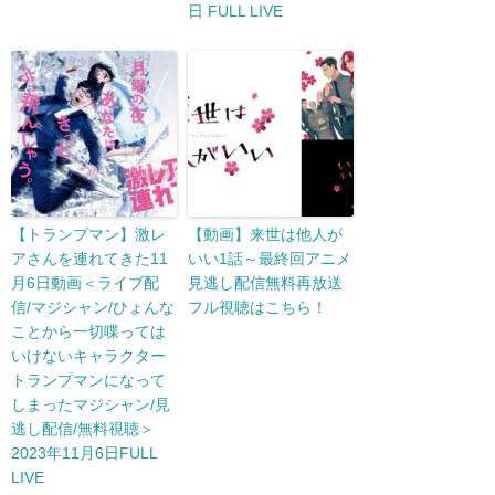
日 FULL LIVE
【トランプマン】激レ
【動画】来世は他人が
アさんを連れてきた11
いい1話～最終回アニメ
月6日動画＜ライブ配
見逃し配信無料再放送
信/マジシャン/ひょんな
フル視聴はこちら！
ことから一切喋っては
いけないキャラクター
トランプマンになって
しまったマジシャン/見
逃し配信/無料視聴＞
2023年11月6日FULL
LIVE