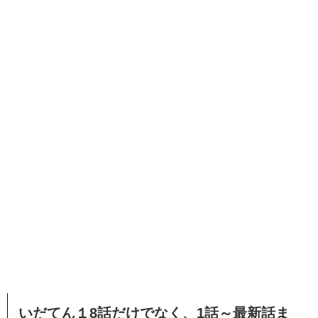
いだてん１8話だけでなく、1話～最新話ま