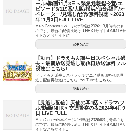
ール5動画11月3日＜緊急通報指令室/エ
ピソード5/119番/大阪/横浜/仙台/福岡/オ
ペレーター/見逃し配信/無料視聴＞2023
年11月3日FULL LIVE
Main Contents本ページの情報は2026年3月時点のも
のです。最新の配信状況はU-NEXTサイト/DMMTVサ
イトなど各サイトに...
記事を読む
【動画】ドラえもん誕生日スペシャル過
去～最新放送見逃し配信再放送無料フル
視聴はこちら!
ドラえもん誕生日スペシャルアニメ動画無料視聴見
逃し配信再放送はこちら! YouTubeもこちら。
記事を読む
【見逃し配信】天使の耳1話＜ドラマ/フ
ル/動画/NHK＞交通警察の夜2024年4月9
日 LIVE FULL
Main Contents本ページの情報は2026年3月時点のも
のです。最新の配信状況はU-NEXTサイト/DMMTVサ
イトなど各サイト...