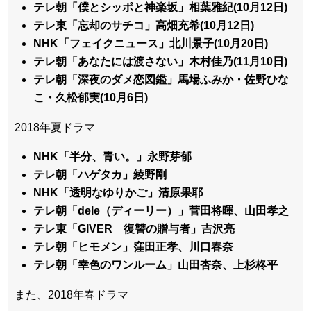
テレ朝「僕とシッポと神楽坂」相葉雅紀(10月12日)
テレ東「忘却のサチコ」高畑充希(10月12日)
NHK「フェイクニュース」北川景子(10月20日)
テレ朝「あなたには渡さない」木村佳乃(11月10日)
テレ朝「深夜のダメ恋図鑑」馬場ふみか・佐野ひな
こ・久松郁実(10月6日)
2018年夏ドラマ
NHK「半分、青い。」永野芽郁
テレ朝「ハゲタカ」綾野剛
NHK「透明なゆりかご」清原果耶
テレ朝「dele（ディーリー）」菅田将暉、山田孝之
テレ東「GIVER 復讐の贈与者」吉沢亮
テレ朝「ヒモメン」窪田正孝、川口春奈
テレ朝「幸色のワンルーム」山田杏奈、上杉柊平
また、2018年春ドラマ