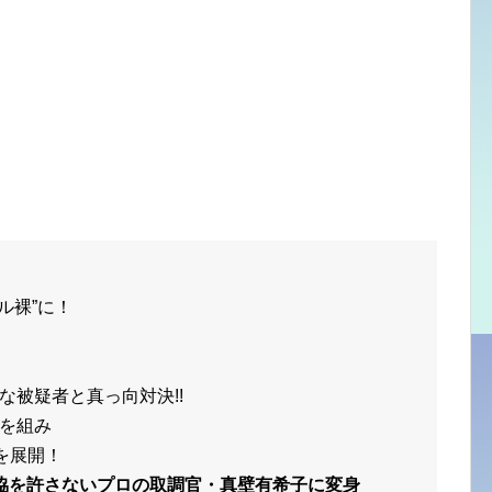
ル裸”に！
な被疑者と真っ向対決!!
を組み
を展開！
協を許さないプロの取調官・真壁有希子に変身