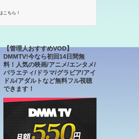
はこちら！
【管理人おすすめVOD】
DMMTV!今なら初回14日間無
料！人気の映画/アニメ/エンタメ/
バラエティ/ドラマ/グラビア/アイ
ドル/アダルトなど無料フル視聴
できます！