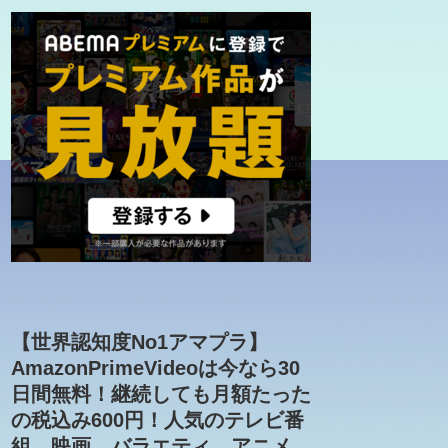
【世界認知度No1アマプラ】
AmazonPrimeVideoは今なら30
日間無料！継続しても月額たった
の税込み600円！人気のテレビ番
組、映画、バラエティ、アニメ、