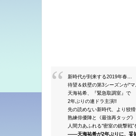
新時代が到来する2019年春…
待望＆鉄壁の第3シーズンが“マ
天海祐希、『緊急取調室』で
2年ぶりの連ドラ主演!!
先の読めない新時代、より狡猾
熟練俳優陣と《最強再タッグ》
人間力あふれる“密室の銃撃戦”
――天海祐希が2年ぶりに、妥