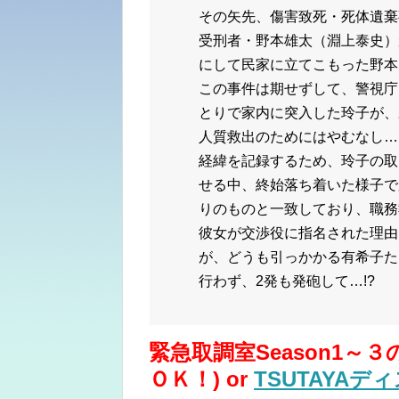
その矢先、傷害致死・死体遺棄
受刑者・野本雄太（淵上泰史）
にして民家に立てこもった野本
この事件は期せずして、警視庁
とりで家内に突入した玲子が、
人質救出のためにはやむなし…
経緯を記録するため、玲子の取
せる中、終始落ち着いた様子で
りのものと一致しており、職務
彼女が交渉役に指名された理由
が、どうも引っかかる有希子た
行わず、2発も発砲して…!?
緊急取調室Season1～
ＯＫ！) or
TSUTAYAデ