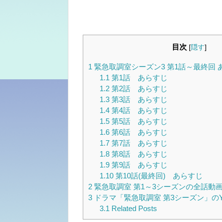
目次
[
隠す
]
1
緊急取調室シーズン3 第1話～最終回 
1.1
第1話 あらすじ
1.2
第2話 あらすじ
1.3
第3話 あらすじ
1.4
第4話 あらすじ
1.5
第5話 あらすじ
1.6
第6話 あらすじ
1.7
第7話 あらすじ
1.8
第8話 あらすじ
1.9
第9話 あらすじ
1.10
第10話(最終回) あらすじ
2
緊急取調室 第1～3シーズンの全話動
3
ドラマ「緊急取調室 第3シーズン」のYo
3.1
Related Posts