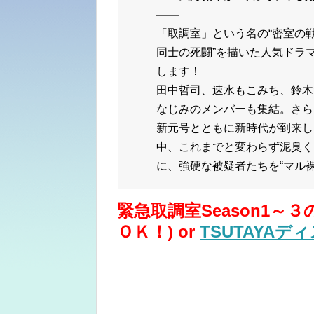
――
「取調室」という名の“密室の
同士の死闘”を描いた人気ドラ
します！
田中哲司、速水もこみち、鈴木
なじみのメンバーも集結。さら
新元号とともに新時代が到来し
中、これまでと変わらず泥臭く
に、強硬な被疑者たちを“マル裸
緊急取調室Season1～
ＯＫ！) or
TSUTAYAデ