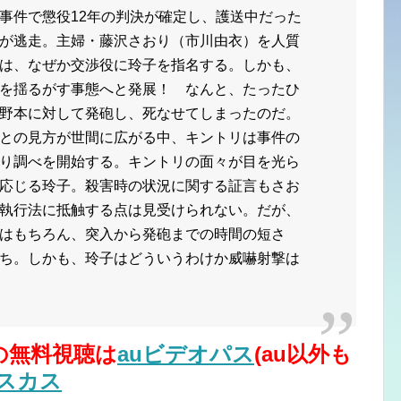
事件で懲役12年の判決が確定し、護送中だった
が逃走。主婦・藤沢さおり（市川由衣）を人質
は、なぜか交渉役に玲子を指名する。しかも、
を揺るがす事態へと発展！ なんと、たったひ
野本に対して発砲し、死なせてしまったのだ。
との見方が世間に広がる中、キントリは事件の
り調べを開始する。キントリの面々が目を光ら
応じる玲子。殺害時の状況に関する証言もさお
執行法に抵触する点は見受けられない。だが、
はもちろん、突入から発砲までの時間の短さ
ち。しかも、玲子はどういうわけか威嚇射撃は
３の無料視聴は
auビデオパス
(au以外も
ィスカス