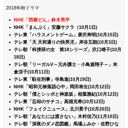
2018年秋ドラマ
NHK「西郷どん」鈴木亮平
NHK「まんぷく」安藤サクラ（10月1日)
テレ東「ハラスメントゲーム」唐沢寿明(10月15日)
テレ東「天 天和通りの快男児」岸谷五朗(10月3日)
テレ朝「科捜研の女 第18シリーズ」沢口靖子(10月
18日)
テレ朝「リーガルV～元弁護士・小鳥遊翔子～」米
倉涼子(10月11日)
テレ東「駐在刑事」寺島進(10月19日)
NHK「昭和元禄落語心中」岡田将生(10月12日)
テレ朝「僕とシッポと神楽坂」相葉雅紀(10月12日)
テレ東「忘却のサチコ」高畑充希(10月12日)
NHK「フェイクニュース」北川景子(10月20日)
テレ朝「あなたには渡さない」木村佳乃(11月10日)
テレ朝「深夜のダメ恋図鑑」馬場ふみか・佐野ひな