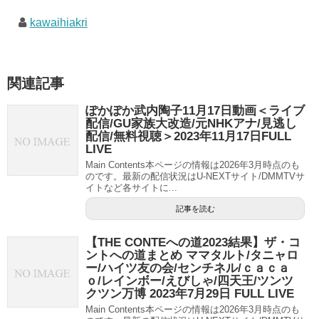
kawaihiakri
関連記事
ぽかぽか武内陶子11月17日動画＜ライブ
配信/GU家族大改造/元NHKアナ/見逃し
配信/無料視聴＞2023年11月17日FULL
LIVE
Main Contents本ページの情報は2026年3月時点のも
のです。最新の配信状況はU-NEXTサイト/DMMTVサ
イトなど各サイトに...
記事を読む
【THE CONTEへの道2023結果】ザ・コ
ントへの道まとめ ママタルト/タニャロ
ー/ハイツ友の会/センチネル/ｃａｃａ
ｏ/レインボー/えびしゃ/四天王/ツンツ
クツン万博 2023年7月29日 FULL LIVE
Main Contents本ページの情報は2026年3月時点のも