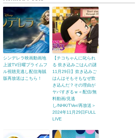
シンデレラ映画動画地
【チコちゃんに叱られ
上波TV日曜プライムフ
る 炊き込みごはんの謎
ル視聴見逃し配信海賊
11月29日】炊き込みご
版再放送はこちら！
はんはそもそもなぜ炊
き込んだ？その理由が
ヤバすぎるｗ＜配信/無
料動画/見逃
し/NHK/TVer/再放送＞
2024年11月29日FULL
LIVE