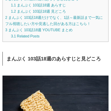
1.1
まんぷく 103話18週 あらすじ
1.2
まんぷく 103話18週 見どころ
2
まんぷく 103話18週だけでなく、1話～最新話まで一気に
フル視聴したい方や見逃した回がある方はこちら！
3
まんぷく 103話18週 YOUTUBE まとめ
3.1
Related Posts
まんぷく 103話18週のあらすじと見どころ