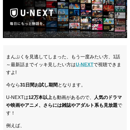
まんぷくを見逃してしまった、もう一度みたい方、1話
～最新話までイッキ見したい方は
U-NEXT
で視聴できま
すよ!
今なら
31日間
お試し期間
となります。
U-NEXTは
12万本以上
も動画があるので、
人気のドラマ
や映画やアニメ、さらには雑誌やアダルト系も見放題
で
す！
例えば、