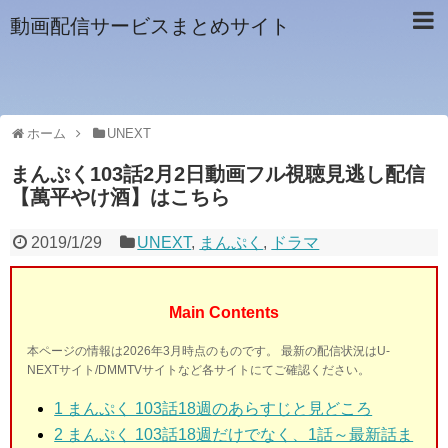
動画配信サービスまとめサイト
ホーム
UNEXT
まんぷく103話2月2日動画フル視聴見逃し配信
【萬平やけ酒】はこちら
2019/1/29
UNEXT
,
まんぷく
,
ドラマ
Main Contents
本ページの情報は2026年3月時点のものです。 最新の配信状況はU-
NEXTサイト/DMMTVサイトなど各サイトにてご確認ください。
1 まんぷく 103話18週
のあらすじと見どころ
2 まんぷく 103
話18週
だけでなく、1話～最新話ま