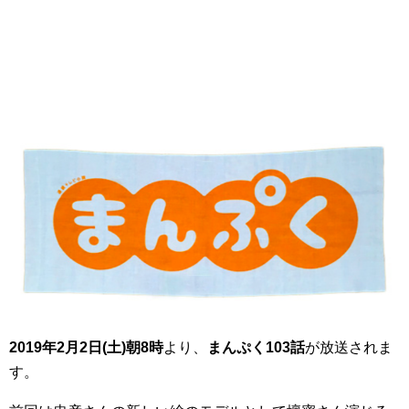
2019年2月2日(土)朝8時
より、
まんぷく103話
が放送されま
す。