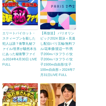
エリートパイロット・
【再放送】 パリオリン
スティーブンを殺した
ピック2024 競泳＜見逃
犯人は誰？衝撃丸秘フ
し配信/パリ五輪/無料フ
ァイル/世界が騒然本当
ル/花車優/渡辺一平/男
にあった秘衝撃ファイ
子200mバタフライ/女
ル2024年4月30日 LIVE
子200mバタフライ/女
FULL
子1500m自由形/女子
100m自由形＞2024年7
月31日LIVE FULL