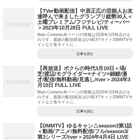
【TVer動画配信】中居正広の芸能人お友
達呼んで来ましたグランプリ総勢30人＜
土曜プレミアム/フジテレビ/ティーバー
＞2023年10月28日 FULL LIVE
Main Contents本ページの情報は2026年3月時点のも
のです。最新の配信状況はU-NEXTサイト/DMMTVサ
イトなど各サイトに...
記事を読む
【再放送】ボクらの時代3月10日＜塙/
芝/渡辺/モグライダー×ナイツ×錦鯉/漫
才/配信/無料動画/見逃し/tver＞2024年3
月10日 FULL LIVE
Main Contents本ページの情報は2026年3月時点のも
のです。最新の配信状況はU-NEXTサイト/DMMTVサ
イトなど各サイトに...
記事を読む
【DMMTV】ゆるキャン△season3第1話
＜動画/アニメ/無料配信/フル/season3/
第3シリーズ/tver＞2024年4月4日 LIVE