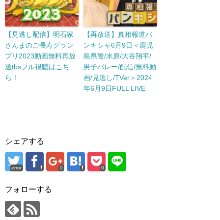
【見逃し配信】明石家
【再放送】真相報道バ
さんまのご長寿グラン
ンキシャ6月9日＜鹿児
プリ2023動画無料再放
島県警/水原/大谷翔平/
送tbsフル視聴はこち
男子バレー/配信/無料動
ら！
画/見逃し/TVer＞2024
年6月9日FULL LIVE
シェアする
error
0
0
フォローする