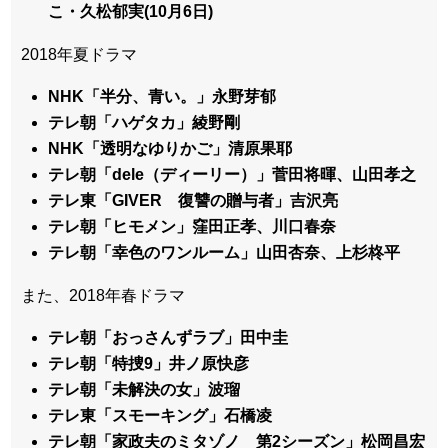
こ・久松郁実(10月6日)
2018年夏ドラマ
NHK「半分、青い。」永野芽郁
テレ朝「ハゲタカ」綾野剛
NHK「透明なゆりかご」清原果耶
テレ朝「dele（ディーリー）」菅田将暉、山田孝之
テレ東「GIVER 復讐の贈与者」吉沢亮
テレ朝「ヒモメン」窪田正孝、川口春奈
テレ朝「幸色のワンルーム」山田杏奈、上杉柊平
また、2018年春ドラマ
テレ朝「おっさんずラブ」田中圭
テレ朝「特捜9」井ノ原快彦
テレ朝「未解決の女」波瑠
テレ東「スモーキング」石橋凌
テレ朝「家政夫のミタゾノ 第2シーズン」松岡昌宏