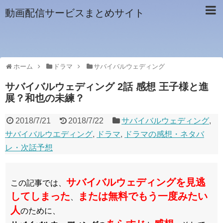
動画配信サービスまとめサイト
ホーム
ドラマ
サバイバルウェディング
サバイバルウェディング 2話 感想 王子様と進
展？和也の未練？
2018/7/21
2018/7/22
サバイバルウェディング
,
サバイバルウエディング
,
ドラマ
,
ドラマの感想・ネタバ
レ・次話予想
サバイバルウェディング
を見逃
この記事では、
してしまった
または無料でもう一度みたい
、
人
のために、