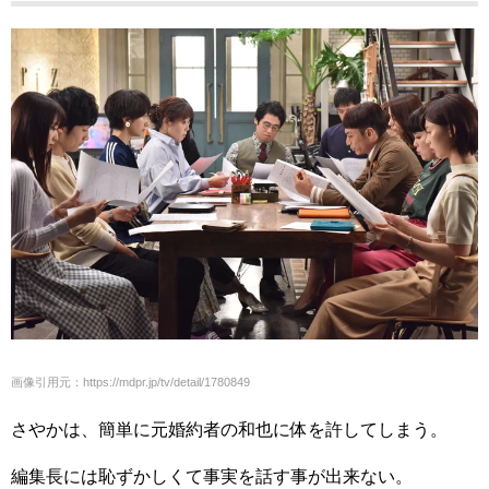
画像引用元：https://mdpr.jp/tv/detail/1780849
さやかは、簡単に元婚約者の和也に体を許してしまう。
編集長には恥ずかしくて事実を話す事が出来ない。