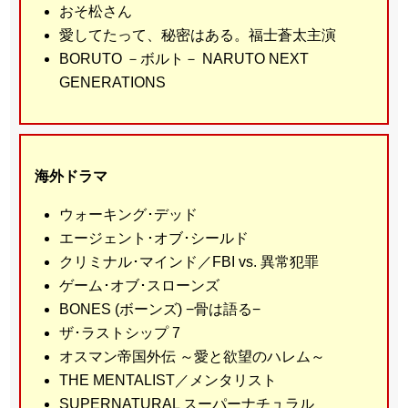
おそ松さん
愛してたって、秘密はある。福士蒼太主演
BORUTO －ボルト－ NARUTO NEXT
GENERATIONS
海外ドラマ
ウォーキング･デッド
エージェント･オブ･シールド
クリミナル･マインド／FBI vs. 異常犯罪
ゲーム･オブ･スローンズ
BONES (ボーンズ) −骨は語る−
ザ･ラストシップ 7
オスマン帝国外伝 ～愛と欲望のハレム～
THE MENTALIST／メンタリスト
SUPERNATURAL スーパーナチュラル