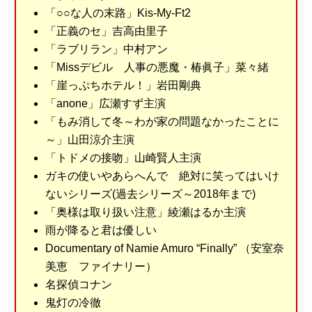
「○○な人の末路」Kis-My-Ft2
「正義のセ」吉高由里子
「ラブリラン」中村アン
「Missデビル 人事の悪魔・椿眞子」菜々緒
「崖っぷちホテル！」岩田剛典
「anone」広瀬すず主演
「もみ消して冬～わが家の問題なかったことに
～」山田涼介主演
「トドメの接吻」山崎賢人主演
ガキの使いやあらへんで 絶対に笑ってはいけ
ないシリーズ(過去シリーズ～2018年まで)
「奥様は取り扱い注意」綾瀬はるか主演
雨が降ると君は優しい
Documentary of Namie Amuro “Finally” （安室奈
美恵 ファイナリー）
名探偵コナン
鬼灯の冷徹