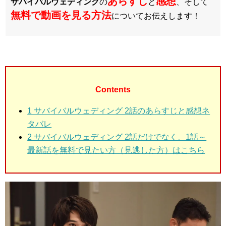
あらすじ
感想
サバイバルウェディング
の
と
、そして
無料で
動画を見る方法
についてお伝えします！
Contents
1
サバイバルウェディング 2話のあらすじと感想ネ
タバレ
2
サバイバルウェディング 2話だけでなく、1話～
最新話を無料で見たい方（見逃した方）はこちら