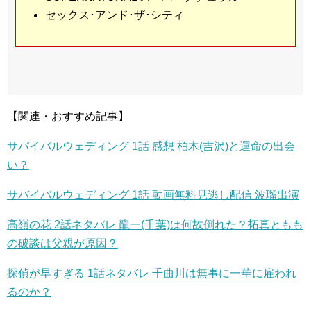
セックス･アンド･ザ･シティ
【関連・おすすめ記事】
サバイバルウェディング 1話 感想 柏木(吉沢)と運命の出会
い？
サバイバルウェディング 1話 動画無料見逃し配信 波瑠出演
高嶺の花 2話ネタバレ 龍一(千葉)は何故倒れた？拓真ともも
の破談は父親が原因？
探偵が早すぎる 1話ネタバレ 千曲川は無事に一華に雇われ
るのか？