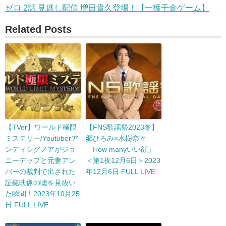
ゼロ 2話 見逃し配信 増田貴久登場！【一獲千金ゲーム】
Related Posts
【TVer】ワールド極限
【FNS歌謡祭2023冬】
ミステリー/Youtuberア
郷ひろみ×水樹奈々
ンディシグノアがジョ
「How manyいい顔」
ニーデップと元妻アン
＜第1夜12月6日＞2023
バーの裁判で出された
年12月6日 FULL LIVE
証拠映像の嘘を見抜い
た瞬間！2023年10月25
日 FULL LIVE