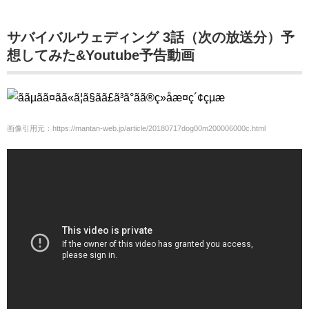
サバイバルウェディング 3話（次の放送分）予
想してみた&Youtube予告動画
画像引用元：https://mantan-web.jp/article/20180717dog00m200006000c.html