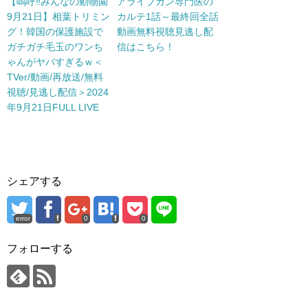
【嗚呼‼みんなの動物園
アライブガン専門医の
9月21日】相葉トリミン
カルテ1話～最終回全話
グ！韓国の保護施設で
動画無料視聴見逃し配
ガチガチ毛玉のワンち
信はこちら！
ゃんがヤバすぎるｗ＜
TVer/動画/再放送/無料
視聴/見逃し配信＞2024
年9月21日FULL LIVE
シェアする
error
0
0
フォローする