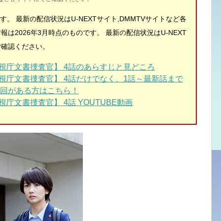
です。
最新の配信状況はU-NEXTサイト,DMMTVサイトなど各
報は2026年3月時点のものです。
最新の配信状況はU-NEXT
ご確認ください。
警視庁文書捜査官
】 4話
のあらすじと見どころ
視庁文書捜査官】 4話
だけでなく、1話～最新話まで
回がある方はこちら！
視庁文書捜査官】 4話
YOUTUBE動画