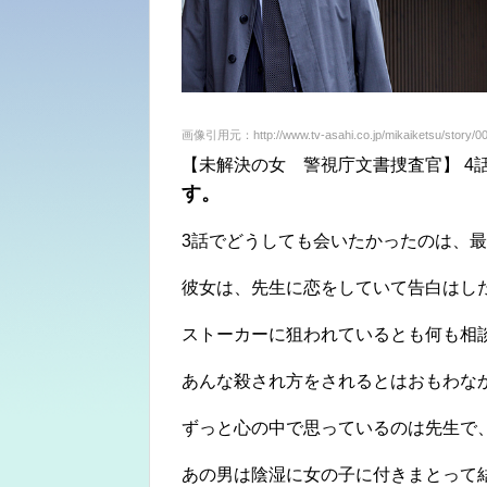
画像引用元：http://www.tv-asahi.co.jp/mikaiketsu/story/00
【未解決の女 警視庁文書捜査官】 4
す。
3話でどうしても会いたかったのは、
彼女は、先生に恋をしていて告白はし
ストーカーに狙われているとも何も相
あんな殺され方をされるとはおもわな
ずっと心の中で思っているのは先生で
あの男は陰湿に女の子に付きまとって