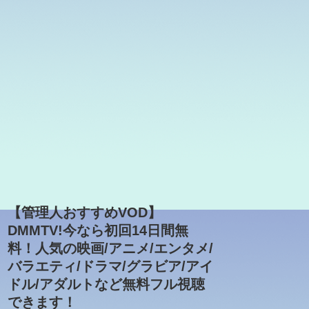
【管理人おすすめVOD】
DMMTV!今なら初回14日間無
料！人気の映画/アニメ/エンタメ/
バラエティ/ドラマ/グラビア/アイ
ドル/アダルトなど無料フル視聴
できます！