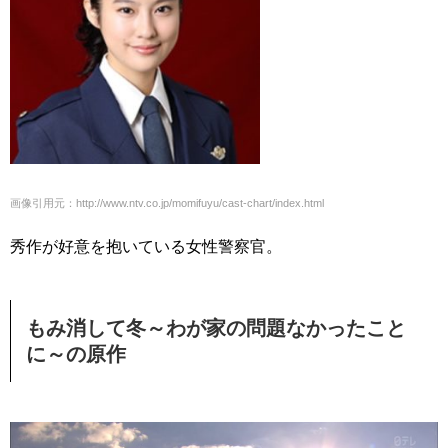
画像引用元：http://www.ntv.co.jp/momifuyu/cast-chart/index.html
秀作が好意を抱いている女性警察官。
もみ消して冬～わが家の問題なかったこと
に～の原作