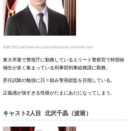
画像引用元:http://www.ntv.co.jp/momifuyu/cast-chart/index.html
東大卒業で警視庁に勤務しているエリート警察官で幹部候
補生が多く集まっている刑事部刑事総務課に勤務。
昇任試験の勉強に日々励み警視総監を目指している。
正義感が強すぎる性格がたまにあだになってしまう。
キャスト2人目 北沢千晶（波留）