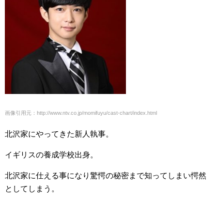
画像引用元：http://www.ntv.co.jp/momifuyu/cast-chart/index.html
北沢家にやってきた新人執事。
イギリスの養成学校出身。
北沢家に仕える事になり驚愕の秘密まで知ってしまい愕然
としてしまう。