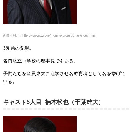
画像引用元：http://www.ntv.co.jp/momifuyu/cast-chart/index.html
3兄弟の父親。
名門私立中学校の理事長でもある。
子供たちを全員東大に進学させ名教育者として名を挙げて
いる。
キャスト5人目 楠木松也（千葉雄大）