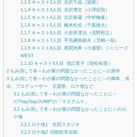
1.1.3
キャスト2人目 北沢千晶（波留）
1.1.4
キャスト3人目 北沢博文（小澤征悦）
1.1.5
キャスト4人目 北沢泰蔵（中村梅雀）
1.1.6
キャスト5人目 楠木松也（千葉雄大）
1.1.7
キャスト6人目 小岩井凛治（浅野和之）
1.1.8
キャスト7人目 手毛綱美鎖夫（児嶋一哉）
1.1.9
キャスト8人目 尾関光希（小瀧望）ジャニーズ
WEST
1.1.10
キャスト9人目 池江里子（垣松祐里）
2
もみ消して冬～わが家の問題なかったことに～の原作
3
もみ消して冬～わが家の問題なかったことに～の脚本、演
出、プロデューサー、主題歌、ロケ地など
3.1
もみ消して冬～わが家の問題なかったことに～
の”Hay!Say!JUMP”の「マエヲムケ」
3.2
もみ消して冬～わが家の問題なかったことに～のロ
ケ地
3.2.1
ロケ地1 生田スタジオ
3.2.2
ロケ地2 旧朝吹常吉邸