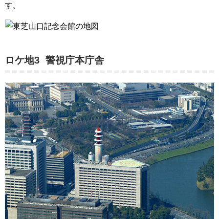
す。
ロケ地3 警視庁本庁舎