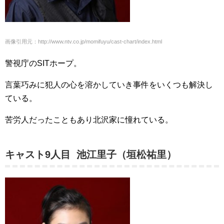
画像引用元：http://www.ntv.co.jp/momifuyu/cast-chart/index.html
警視庁のSITホープ。
言葉巧みに犯人の心を溶かしていき事件をいくつも解決し
ている。
苦労人だったこともあり北沢家に憧れている。
キャスト9人目 池江里子（垣松祐里）