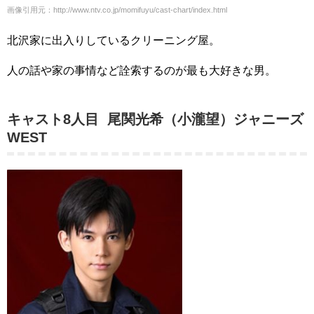
画像引用元：http://www.ntv.co.jp/momifuyu/cast-chart/index.html
北沢家に出入りしているクリーニング屋。
人の話や家の事情など詮索するのが最も大好きな男。
キャスト8人目 尾関光希（小瀧望）ジャニーズ
WEST