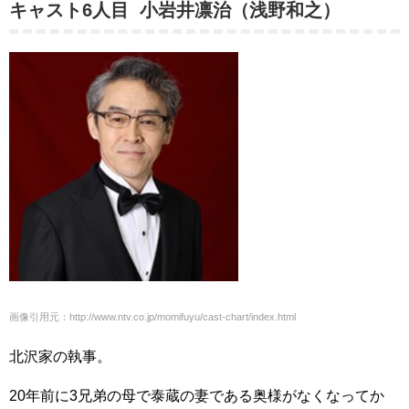
キャスト6人目 小岩井凛治（浅野和之）
画像引用元：http://www.ntv.co.jp/momifuyu/cast-chart/index.html
北沢家の執事。
20年前に3兄弟の母で泰蔵の妻である奥様がなくなってか