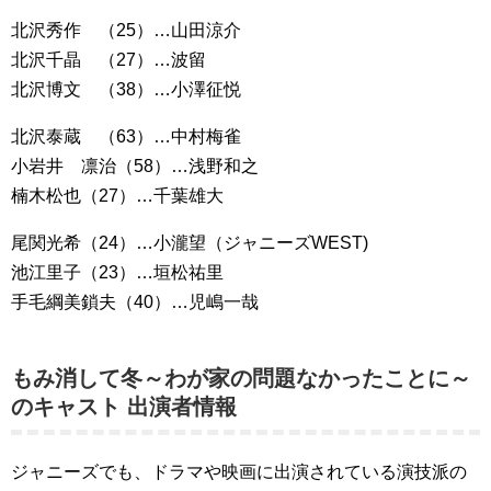
北沢秀作 （25）…山田涼介
北沢千晶 （27）…波留
北沢博文 （38）…小澤征悦
北沢泰蔵 （63）…中村梅雀
小岩井 凛治（58）…浅野和之
楠木松也（27）…千葉雄大
尾関光希（24）…小瀧望（ジャニーズWEST)
池江里子（23）…垣松祐里
手毛綱美鎖夫（40）…児嶋一哉
もみ消して冬～わが家の問題なかったことに～
のキャスト 出演者情報
ジャニーズでも、ドラマや映画に出演されている演技派の