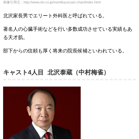
画像引用元：http://www.ntv.co.jp/momifuyu/cast-chart/index.html
北沢家長男でエリート外科医と呼ばれている。
著名人の心臓手術などを行い多数成功させている実績もあ
る天才肌。
部下からの信頼も厚く将来の院長候補といわれている。
キャスト4人目 北沢泰蔵（中村梅雀）