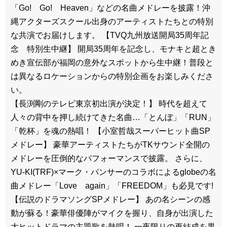
「Go! Go! Heaven」などの名曲メドレーを披露！沖
縄アクターズスクール出身のアーティストたちとの特別
な共演でお届けします。 【TVQ九州放送開局35周年記
念 特別生中継】 開局35周年を記念し、モナキと超とき
めき宣伝部が福岡の意外なスポットから生中継！普段と
は異なるロケーションからの特別企画をお楽しみくださ
い。
【長渕剛のテレビ東京初出演が決定！】 時代を超えて
人々の背中を押し続けてきた名曲…「とんぼ」「RUN」
「乾杯」を魂の熱唱！ 【小室哲哉スーパーヒット曲SP
メドレー】 豪華アーティストたちがTKサウンド全開の
メドレーを圧倒的なパフォーマンスで披露。 さらに、
YU-KI(TRF)×マーク・パンサーのコラボによるglobeの名
曲メドレー「Love again」「FREEDOM」も必見です!
【伝説のドラマソングSPメドレー】 あの名シーンの感
動が蘇る！豪華俳優陣がマイクを握り、自身が出演した
大ヒットドラマの主題歌を熱唱！ 一夜限りの再結成を果