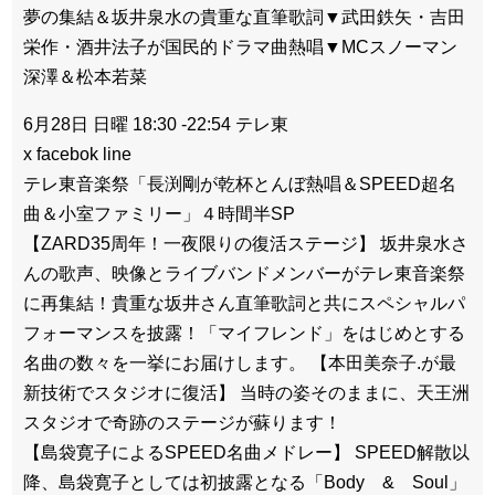
夢の集結＆坂井泉水の貴重な直筆歌詞▼武田鉄矢・吉田
栄作・酒井法子が国民的ドラマ曲熱唱▼MCスノーマン
深澤＆松本若菜
6月28日 日曜 18:30 -22:54 テレ東
x facebok line
テレ東音楽祭「長渕剛が乾杯とんぼ熱唱＆SPEED超名
曲＆小室ファミリー」４時間半SP
【ZARD35周年！一夜限りの復活ステージ】 坂井泉水さ
んの歌声、映像とライブバンドメンバーがテレ東音楽祭
に再集結！貴重な坂井さん直筆歌詞と共にスペシャルパ
フォーマンスを披露！「マイフレンド」をはじめとする
名曲の数々を一挙にお届けします。 【本田美奈子.が最
新技術でスタジオに復活】 当時の姿そのままに、天王洲
スタジオで奇跡のステージが蘇ります！
【島袋寛子によるSPEED名曲メドレー】 SPEED解散以
降、島袋寛子としては初披露となる「Body & Soul」