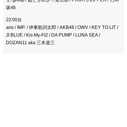
坂46
22:00台
ano / IMP. / 伊東歌詞太郎 / AKB48 / OWV / KEY TO LIT /
JI BLUE / Kis-My-Ft2 / DA PUMP / LUNA SEA /
DOZAN11 aka 三木道三