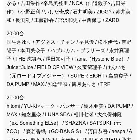
かる / 吉田栄作×辛島美登里 / NOA（仙道敦子×吉田栄
作） / 小野正利 / いしだ壱成 / 石井明美 / ZIGGY / 赤井英
和 / 長渕剛 / 工藤静香 / 宮沢和史 / 中西保志 / ZARD
20:00台
国生さゆり / アグネス・チャン / 早見優 / 松本伊代 / 南野
陽子 / 本田美奈子. / バブルガム・ブラザーズ / 永井真理
子 / THE 虎舞竜 / 澤田知可子 / Tama（Hysteric Blue） /
Juice=Juice / FIELD OF VIEW / 久宝留理子 / けんいち
（元ロードオブメジャー） / SUPER EIGHT / 島袋寛子 /
DA PUMP / MAX / 知念里奈 / 観月ありさ / TRF
21:00台
hitomi / YU-KI×マーク・パンサー / 鈴木亜美 / DA PUMP /
MAX / 知念里奈 / LUNA SEA / 相川七瀬 / 大久保伸隆
（ex. Something ELse） / SHAZNA / SATSUKI（元
ZOO） / 森若香織（GO-BANG’S） / 河口恭吾 / aespa / A
ぇ! group / 超ときめき♡宣伝部 / FRUITS ZIPPER / 乃木