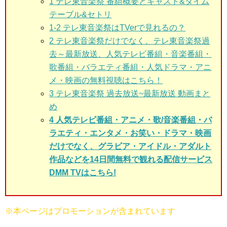
1
テレ東音楽祭 番組概要とキャスト&タイム
テーブル&セトリ
1-2
テレ東音楽祭はTVerで見れるの？
2
テレ東音楽祭だけでなく、テレ東音楽祭過
去～最新放送、人気テレビ番組・音楽番組・
歌番組・バラエティ番組・人気ドラマ・アニ
メ・映画の無料視聴はこちら！
3
テレ東音楽祭 過去放送~最新放送 動画まと
め
4 人気テレビ番組・アニメ・歌/音楽番組・バ
ラエティ・エンタメ・お笑い・ドラマ・映画
だけでなく、グラビア・アイドル・アダルト
作品などを14日間無料で観れる配信サービス
DMM TVはこちら!
※本ページはプロモーションが含まれています