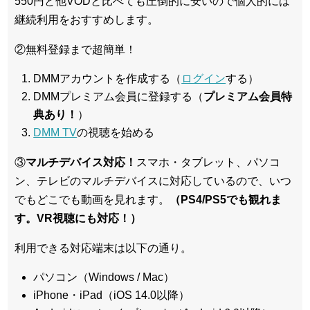
550円と他VODと比べても圧倒的に安いので個人的には
継続利用をおすすめします。
②無料登録まで超簡単！
DMMアカウントを作成する（
ログイン
する）
DMMプレミアム会員に登録する（
プレミアム会員特
典あり！
）
DMM TV
の視聴を始める
③
マルチデバイス対応！
スマホ・タブレット、パソコ
ン、テレビのマルチデバイスに対応している
ので、いつ
でもどこでも動画を見れます。
（PS4/PS5でも観れま
す。VR視聴にも対応！）
利用できる対応端末は以下の通り。
パソコン（Windows / Mac）
iPhone・iPad（iOS 14.0以降）