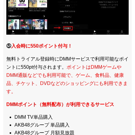
⑤
入会時に550ポイント付与！
無料トライアル登録時にDMMサービスで利用可能なポイ
ントに550pt付与されます。
ポイントはDMMゲームや
DMM通販などでも利用可能で、ゲーム、食料品、健康
品、チケット、DVDなどのショッピングにも利用できま
す。
DMMポイント（無料配布）が利用できるサービス
DMM TV単品購入
AKB48グループ 単品購入
AKB48グループ 月額見放題