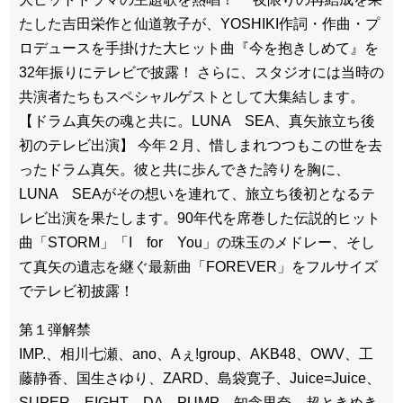
たした吉田栄作と仙道敦子が、YOSHIKI作詞・作曲・プ
ロデュースを手掛けた大ヒット曲『今を抱きしめて』を
32年振りにテレビで披露！ さらに、スタジオには当時の
共演者たちもスペシャルゲストとして大集結します。
【ドラム真矢の魂と共に。LUNA SEA、真矢旅立ち後
初のテレビ出演】 今年２月、惜しまれつつもこの世を去
ったドラム真矢。彼と共に歩んできた誇りを胸に、
LUNA SEAがその想いを連れて、旅立ち後初となるテ
レビ出演を果たします。90年代を席巻した伝説的ヒット
曲「STORM」「I for You」の珠玉のメドレー、そし
て真矢の遺志を継ぐ最新曲「FOREVER」をフルサイズ
でテレビ初披露！
第１弾解禁
IMP.、相川七瀬、ano、Aぇ!group、AKB48、OWV、工
藤静香、国生さゆり、ZARD、島袋寛子、Juice=Juice、
SUPER EIGHT、DA PUMP、知念里奈、超ときめき