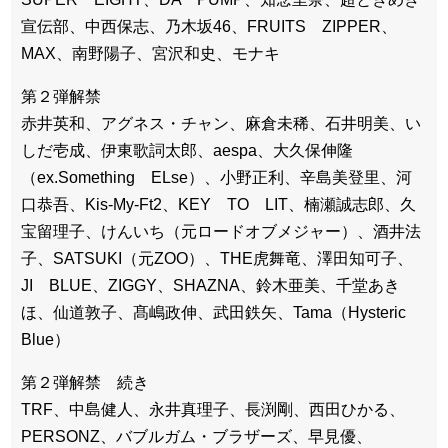
宣伝部、中西保志、乃木坂46、FRUITS ZIPPER、
MAX、南野陽子、宮沢和史、モナキ
第２弾解禁
赤井英和、アグネス・チャン、麻倉未稀、石井明美、い
しだ壱成、伊東歌詞太郎、aespa、大久保伸隆
（ex.Something ELse）、小野正利、辛島美登里、河
口恭吾、Kis-My-Ft2、KEY TO LIT、楠瀬誠志郎、久
宝留理子、けんいち（元ロードオブメジャー）、酒井法
子、SATSUKI（元ZOO）、THE虎舞竜、澤田知可子、
JI BLUE、ZIGGY、SHAZNA、鈴木亜美、千堂あき
ほ、仙道敦子、髙嶋政伸、武田鉄矢、Tama（Hysteric
Blue）
第２弾解禁 続き
TRF、中島健人、永井真理子、長渕剛、西田ひかる、
PERSONZ、バブルガム・ブラザーズ、早見優、