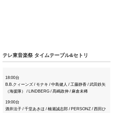
テレ東音楽祭 タイムテーブル&セトリ
18:00台
B.B.クィーンズ / モナキ / 中島健人 / 工藤静香 / 武田鉄矢
（海援隊） / LINDBERG / 髙嶋政伸 / 麻倉未稀
19:00台
酒井法子 / 千堂あきほ / 楠瀬誠志郎 / PERSONZ / 西田ひ