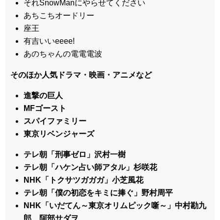
それSnowManにやらせてください
あちこちオードリー
座王
有吉いいeeee!
あのちゃんの電電電波
そのほか人気ドラマ・映画・アニメなど
進撃の巨人
MFゴースト
スパイファミリー
東京リベンジャーズ
テレ朝「刑事ゼロ」沢村一樹
テレ朝「ハケン占い師アタル」杉咲花
NHK「トクサツガガガ」小芝風花
テレ朝「僕の初恋をキミに捧ぐ」野村周平
NHK「いだてん～東京オリムピック噺～」中村勘九
郎、阿部サダヲ