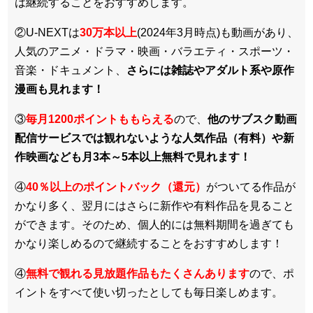
は継続することをおすすめします。
②U-NEXTは
30万本以上
(2024年3月時点)も動画があり、
人気のアニメ・ドラマ・映画・バラエティ・スポーツ・
音楽・ドキュメント、
さらには雑誌やアダルト系や原作
漫画も見れます！
③
毎月1200ポイントももらえる
ので、
他のサブスク動画
配信サービスでは観れないような人気作品（有料）や新
作映画なども月3本～5本以上無料で見れます！
④
40％以上のポイントバック（還元）
がついてる作品が
かなり多く、翌月にはさらに新作や有料作品を見ること
ができます。そのため、個人的には無料期間を過ぎても
かなり楽しめるので継続することをおすすめします！
④
無料で観れる見放題作品もたくさんあります
ので、ポ
イントをすべて使い切ったとしても毎日楽しめます。