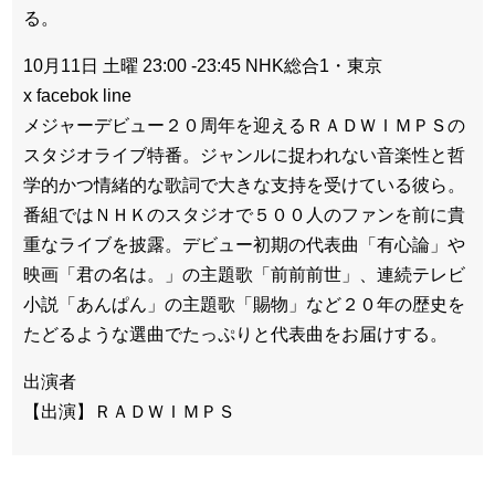
る。
10月11日 土曜 23:00 -23:45 NHK総合1・東京
x facebok line
メジャーデビュー２０周年を迎えるＲＡＤＷＩＭＰＳの
スタジオライブ特番。ジャンルに捉われない音楽性と哲
学的かつ情緒的な歌詞で大きな支持を受けている彼ら。
番組ではＮＨＫのスタジオで５００人のファンを前に貴
重なライブを披露。デビュー初期の代表曲「有心論」や
映画「君の名は。」の主題歌「前前前世」、連続テレビ
小説「あんぱん」の主題歌「賜物」など２０年の歴史を
たどるような選曲でたっぷりと代表曲をお届けする。
出演者
【出演】ＲＡＤＷＩＭＰＳ