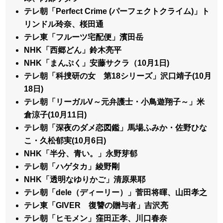
テレ朝「Perfect Crime (パーフェクトクライム)」ト
リンドル玲奈、桜田通
テレ東「フルーツ宅配便」濱田岳
NHK「西郷どん」鈴木亮平
NHK「まんぷく」安藤サクラ（10月1日)
テレ朝「科捜研の女 第18シリーズ」沢口靖子(10月
18日)
テレ朝「リーガルV～元弁護士・小鳥遊翔子～」米
倉涼子(10月11日)
テレ朝「深夜のダメ恋図鑑」馬場ふみか・佐野ひな
こ・久松郁実(10月6日)
NHK「半分、青い。」永野芽郁
テレ朝「ハゲタカ」綾野剛
NHK「透明なゆりかご」清原果耶
テレ朝「dele（ディーリー）」菅田将暉、山田孝之
テレ東「GIVER 復讐の贈与者」吉沢亮
テレ朝「ヒモメン」窪田正孝、川口春奈