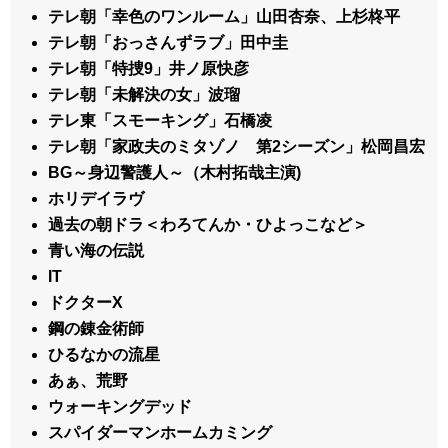
テレ朝「幸色のワンルーム」山田杏奈、上杉柊平
テレ朝「おっさんずラブ」田中圭
テレ朝「特捜9」井ノ原快彦
テレ朝「未解決の女」波瑠
テレ東「スモーキング」石橋凌
テレ朝「家政夫のミタゾノ 第2シーズン」松岡昌宏
BG～身辺警護人～（木村拓哉主演)
ホリデイラヴ
過去の朝ドラ＜わろてんか・ひよっこなど＞
青い海の伝説
IT
ドクターX
鋼の錬金術師
ひるなかの流星
あぁ、荒野
ウォーキングデッド
スパイダーマンホームカミング