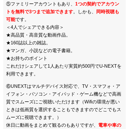
⑤ファミリーアカウントもあり、
1つの契約でアカウン
トを無料で3つまで追加できます
。しかも、
同時視聴も
可能
です。
＜4人でシェアできる内容＞
★高品質・高音質な動画作品。
★160誌以上の雑誌。
★マンガ、小説などの電子書籍。
★お持ちのポイント
これだけシェアして1人あたり実質約500円でU-NEXTを
利用できます。
⑥UNEXTはマルチデバイス対応で、TV・スマフォ・ア
イフォン・パソコン・アイパッド・ゲーム機などで高画
質でスムーズにご視聴いただけます（Wifiの環境が悪い
ときは低画質を選択することもできますのでどこでもス
ムーズに視聴できます。）
休日に動画をまとめて観るのもありですが、
電車や車の