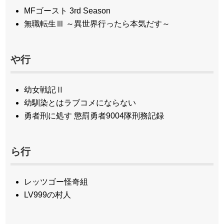
MFゴースト 3rd Season
無職転生Ⅲ ～異世界行ったら本気だす～
や行
幼女戦記Ⅱ
幼馴染とはラブコメにならない
勇者刑に処す 懲罰勇者9004隊刑務記録
ら行
レッツゴー怪奇組
LV999の村人