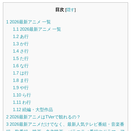
目次
[
隠す
]
1
2026最新アニメ 一覧
1.1
2026最新アニメ 一覧
1.2
あ行
1.3
か行
1.4
さ行
1.5
た行
1.6
な行
1.7
は行
1.8
ま行
1.9
や行
1.10
ら行
1.11
わ行
1.12
続編・大型作品
2
2026最新アニメはTVerで観れるの？
3
2026最新アニメだけでなく、最新人気テレビ番組・音楽番