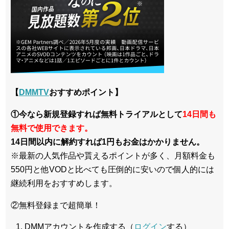
【
DMMTV
おすすめポイント】
①今なら新規登録すれば無料トライアルとして
14日間も
無料で使用できます。
14日間以内に解約すれば1円もお金はかかりません。
※最新の人気作品や貰えるポイントが多く、月額料金も
550円と他VODと比べても圧倒的に安いので個人的には
継続利用をおすすめします。
②無料登録まで超簡単！
DMMアカウントを作成する（
ログイン
する）