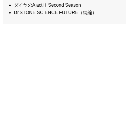
ダイヤのA actⅡ Second Season
Dr.STONE SCIENCE FUTURE（続編）