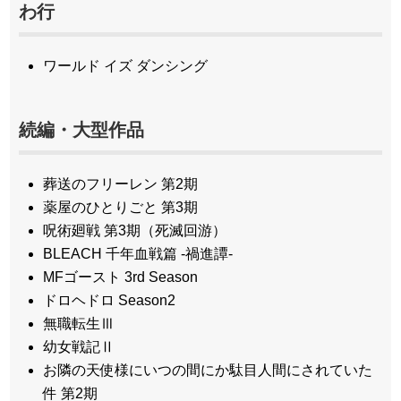
わ行
ワールド イズ ダンシング
続編・大型作品
葬送のフリーレン 第2期
薬屋のひとりごと 第3期
呪術廻戦 第3期（死滅回游）
BLEACH 千年血戦篇 -禍進譚-
MFゴースト 3rd Season
ドロヘドロ Season2
無職転生Ⅲ
幼女戦記Ⅱ
お隣の天使様にいつの間にか駄目人間にされていた
件 第2期