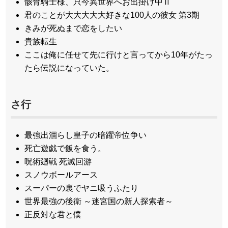
骸骨騎士様、只今異世界へお出掛け中Ⅱ
君のことが大大大大大好きな100人の彼女 第3期
きみが死ぬまで恋をしたい
貴族転生
ここは俺に任せて先に行けと言ってから10年がたっ
たら伝説になっていた。
さ行
最強出涸らし皇子の暗躍帝位争い
死亡遊戯で飯を食う。
呪術廻戦 死滅回游
スノウボールアース
スーパーの裏でヤニ吸うふたり
世界最強の後衛 ～迷宮国の新人探索者～
正反対な君と僕