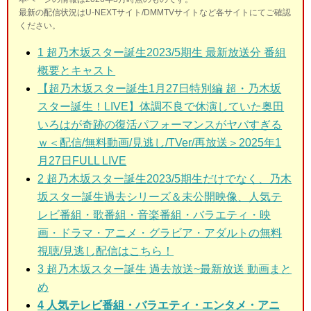
最新の配信状況はU-NEXTサイト/DMMTVサイトなど各サイトにてご確認
ください。
1
超乃木坂スター誕生2023/5期生 最新
放送分 番組
概要とキャスト
【超乃木坂スター誕生1月27日特別編 超・乃木坂
スター誕生！LIVE】体調不良で休演していた奥田
いろはが奇跡の復活パフォーマンスがヤバすぎる
ｗ＜配信/無料動画/見逃し/TVer/再放送＞2025年1
月27日FULL LIVE
2
超乃木坂スター誕生2023/5期生だけでなく、乃木
坂スター誕生過去シリーズ＆未公開映像、人気テ
レビ番組・歌番組・音楽番組・バラエティ・映
画・ドラマ・アニメ・グラビア・アダルトの無料
視聴/見逃し配信はこちら！
3
超乃木坂スター誕生 過去放送~最新放送 動画まと
め
4 人気テレビ番組・バラエティ・エンタメ・アニ