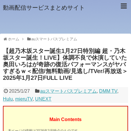
動画配信サービスまとめサイト
ホーム
auスマートパスプレミアム
【超乃木坂スター誕生1月27日特別編 超・乃木
坂スター誕生！LIVE】体調不良で休演していた
奥田いろはが奇跡の復活パフォーマンスがヤバ
すぎるｗ＜配信/無料動画/見逃し/TVer/再放送＞
2025年1月27日FULL LIVE
2025/1/27
auスマートパスプレミアム
,
DMM TV
,
Hulu
,
mieruTV
,
UNEXT
Main Contents
本ページの情報は2026年3月時点のものです。