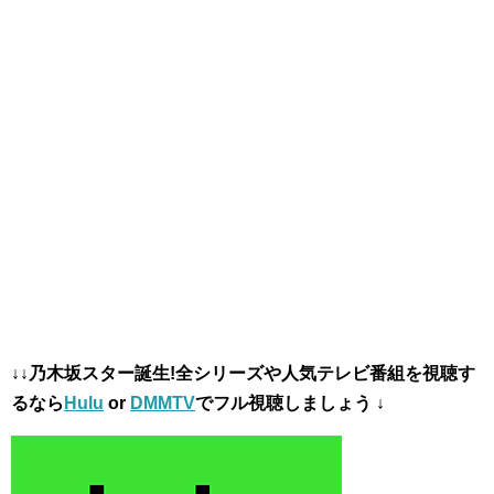
↓↓乃木坂スター誕生!全シリーズや
人気テレビ番組を視聴す
るなら
Hulu
or
DMMTV
でフル視聴しましょう ↓