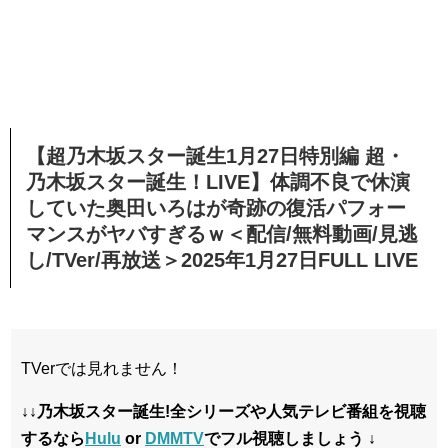
【超乃木坂スター誕生1月27日特別編 超・
乃木坂スター誕生！LIVE】体調不良で休演
していた奥田いろはが奇跡の復活パフォー
マンスがヤバすぎるｗ＜配信/無料動画/見逃
し/TVer/再放送＞2025年1月27日FULL LIVE
TVerでは見れません！
↓↓乃木坂スター誕生!全シリーズや
人気テレビ番組を視聴
するなら
Hulu
or
DMMTV
でフル視聴しましょう ↓