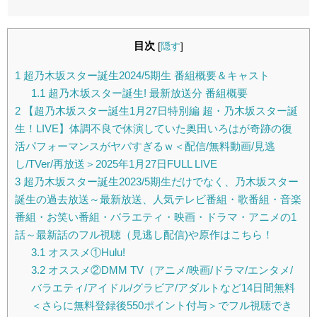
目次
[
隠す
]
1
超乃木坂スター誕生2024/5期生 番組概要＆キャスト
1.1
超乃木坂スター誕生! 最新放送分 番組概要
2
【超乃木坂スター誕生1月27日特別編 超・乃木坂スター誕
生！LIVE】体調不良で休演していた奥田いろはが奇跡の復
活パフォーマンスがヤバすぎるｗ＜配信/無料動画/見逃
し/TVer/再放送＞2025年1月27日FULL LIVE
3
超乃木坂スター誕生2023/5期生だけでなく、乃木坂スター
誕生の過去放送～最新放送、人気テレビ番組・歌番組・音楽
番組・お笑い番組・バラエティ・映画・ドラマ・アニメの1
話～最新話のフル視聴（見逃し配信)や原作はこちら！
3.1
オススメ①Hulu!
3.2
オススメ②DMM TV（アニメ/映画/ドラマ/エンタメ/
バラエティ/アイドル/グラビア/アダルトなど14日間無料
＜さらに無料登録後550ポイント付与＞でフル視聴でき