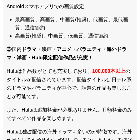
Androidスマホアプリでの画質設定
最高画質、高画質、中画質(推奨)、低画質、最低画
質、通信節約
高画質(推奨)、中画質、低画質、通信節約
③国内ドラマ・映画・アニメ・バラエティ・
海外ドラ
マ・洋画・Hulu限定配信作品
が充実！
Huluは作品数がとても充実しており、
100,000本以上
の
タイトルが配信されています。配信タイトルは
日テレ系
のドラマやバラエティが中心
で、話題の作品も楽しむこ
とが可能です。
また、Huluは追加料金が必要ありません。
月額料金のみ
ですべての作品を楽しめます
。
Huluは
独占配信の海外ドラマも多い
のが特徴です。海外