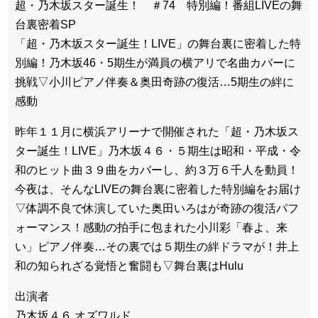
超・乃木坂スター誕生！ ＃74 特別編！番組LIVEの舞
台裏密着SP
「超・乃木坂スター誕生！LIVE」の舞台裏に密着した特
別編！乃木坂46・5期生が満員の横アリで名曲カバーに
挑戦▽小川ピアノ伴奏＆奥田奇跡の復活…5期生の絆に
感動
昨年１１月に横浜アリーナで開催された「超・乃木坂ス
ター誕生！LIVE」乃木坂４６・５期生は昭和・平成・令
和のヒット曲３９曲をカバーし、約３万６千人を動員！
今夜は、そんなLIVEの舞台裏に密着した特別編をお届け
▽体調不良で休演していた奥田いろはが奇跡の復活パフ
ォーマンス！感動の拍手に包まれた小川彩「春よ、来
い」ピアノ伴奏…その裏では５期生の絆ドラマが！井上
和の知られざる覚悟と奮闘も▽舞台裏はHulu
出演者
乃木坂４６ オズワルド