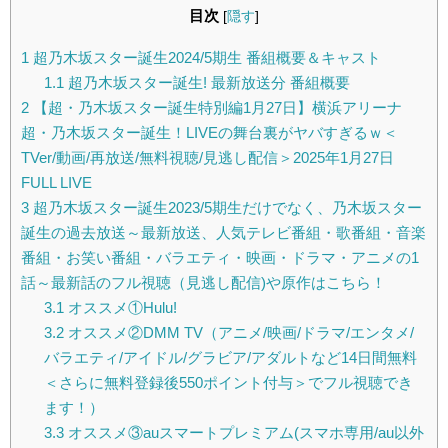
目次
[
隠す
]
1
超乃木坂スター誕生2024/5期生 番組概要＆キャスト
1.1
超乃木坂スター誕生! 最新放送分 番組概要
2
【超・乃木坂スター誕生特別編1月27日】横浜アリーナ
超・乃木坂スター誕生！LIVEの舞台裏がヤバすぎるｗ＜
TVer/動画/再放送/無料視聴/見逃し配信＞2025年1月27日
FULL LIVE
3
超乃木坂スター誕生2023/5期生だけでなく、乃木坂スター
誕生の過去放送～最新放送、人気テレビ番組・歌番組・音楽
番組・お笑い番組・バラエティ・映画・ドラマ・アニメの1
話～最新話のフル視聴（見逃し配信)や原作はこちら！
3.1
オススメ①Hulu!
3.2
オススメ②DMM TV（アニメ/映画/ドラマ/エンタメ/
バラエティ/アイドル/グラビア/アダルトなど14日間無料
＜さらに無料登録後550ポイント付与＞でフル視聴でき
ます！）
3.3
オススメ③auスマートプレミアム(スマホ専用/au以外