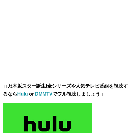
↓↓乃木坂スター誕生!全シリーズや
人気テレビ番組を視聴す
るなら
Hulu
or
DMMTV
でフル視聴しましょう ↓