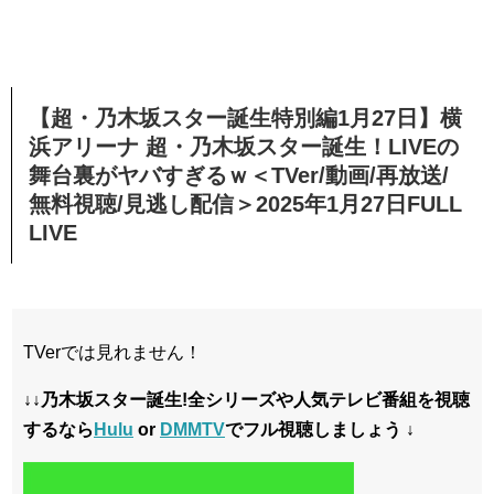
【超・乃木坂スター誕生特別編1月27日】横
浜アリーナ 超・乃木坂スター誕生！LIVEの
舞台裏がヤバすぎるｗ＜TVer/動画/再放送/
無料視聴/見逃し配信＞2025年1月27日FULL
LIVE
TVerでは見れません！
↓↓乃木坂スター誕生!全シリーズや
人気テレビ番組を視聴
するなら
Hulu
or
DMMTV
でフル視聴しましょう ↓