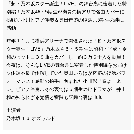
「超・乃木坂スター誕生！LIVE」の舞台裏に密着した特
別編！乃木坂46・5期生が満員の横アリで名曲カバーに
挑戦▽小川ピアノ伴奏＆奥田奇跡の復活…5期生の絆に
感動
昨年１１月に横浜アリーナで開催された「超・乃木坂ス
ター誕生！LIVE」乃木坂４６・５期生は昭和・平成・令
和のヒット曲３９曲をカバーし、約３万６千人を動員！
今夜は、そんなLIVEの舞台裏に密着した特別編をお届け
▽体調不良で休演していた奥田いろはが奇跡の復活パフ
ォーマンス！感動の拍手に包まれた小川彩「春よ、来
い」ピアノ伴奏…その裏では５期生の絆ドラマが！井上
和の知られざる覚悟と奮闘も▽舞台裏はHulu
出演者
乃木坂４６ オズワルド