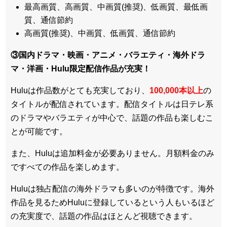
最高画質、高画質、中画質(推奨)、低画質、最低画
質、通信節約
高画質(推奨)、中画質、低画質、通信節約
③国内ドラマ・映画・アニメ・バラエティ・
海外ドラ
マ・洋画・Hulu限定配信作品
が充実！
Huluは作品数がとても充実しており、
100,000本以上
の
タイトルが配信されています。配信タイトルは
日テレ系
のドラマやバラエティが中心
で、話題の作品も楽しむこ
とが可能です。
また、Huluは追加料金が必要ありません。
月額料金のみ
ですべての作品を楽しめます
。
Huluは
独占配信の海外ドラマも多い
のが特徴です。海外
作品を見るためHuluに登録しているという人もいるほど
の充実度で、話題の作品はほとんど視聴できます。