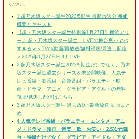
ください。
1
超乃木坂スター誕生2023/5期生 最新
放送分 番組
概要とキャスト
【超・乃木坂スター誕生特別編1月27日】横浜アリ
ーナ 超・乃木坂スター誕生！LIVEの舞台裏がヤバ
すぎるｗ＜TVer/動画/再放送/無料視聴/見逃し配信
＞2025年1月27日FULL LIVE
2
超乃木坂スター誕生2023/5期生だけでなく、乃木
坂スター誕生過去シリーズ＆未公開映像、人気テ
レビ番組・歌番組・音楽番組・バラエティ・映
画・ドラマ・アニメ・グラビア・アダルトの無料
視聴/見逃し配信はこちら！
3
超乃木坂スター誕生 過去放送~最新放送 動画まと
め
4 人気テレビ番組・バラエティ・エンタメ・アニ
メ・ドラマ・映画・音楽・歌・お笑い・2.5次元舞
台・特撮だけでなく、グラビア・アイドル・アダ