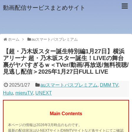
動画配信サービスまとめサイト
ホーム
auスマートパスプレミアム
【超・乃木坂スター誕生特別編1月27日】横浜
アリーナ 超・乃木坂スター誕生！LIVEの舞台
裏がヤバすぎるｗ＜TVer/動画/再放送/無料視聴/
見逃し配信＞2025年1月27日FULL LIVE
2025/1/27
auスマートパスプレミアム
,
DMM TV
,
Hulu
,
mieruTV
,
UNEXT
Main Contents
本ページの情報は2026年3月時点のものです。
最新の配信状況はU-NEXTサイト/DMMTVサイトなど各サイトにてご確認