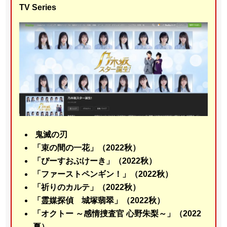
TV Series
鬼滅の刃
「束の間の一花」（2022秋）
「ぴーすおぶけーき」（2022秋）
「ファーストペンギン！」（2022秋）
「祈りのカルテ」（2022秋）
「霊媒探偵 城塚翡翠」（2022秋）
「オクトー ～感情捜査官 心野朱梨～」（2022
夏）