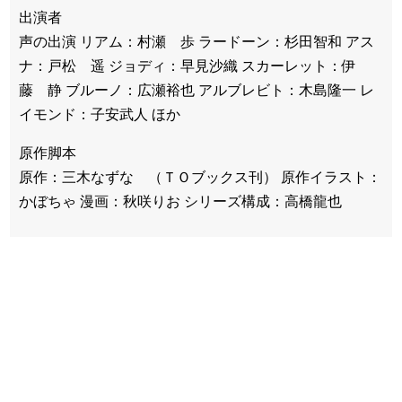
出演者
声の出演 リアム：村瀬 歩 ラードーン：杉田智和 アス
ナ：戸松 遥 ジョディ：早見沙織 スカーレット：伊
藤 静 ブルーノ：広瀬裕也 アルブレビト：木島隆一 レ
イモンド：子安武人 ほか
原作脚本
原作：三木なずな （ＴＯブックス刊） 原作イラスト：
かぼちゃ 漫画：秋咲りお シリーズ構成：高橋龍也