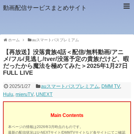
動画配信サービスまとめサイト
ホーム
auスマートパスプレミアム
【再放送】没落貴族4話＜配信/無料動画/アニ
メ/フル/見逃し/tver/没落予定の貴族だけど、暇
だったから魔法を極めてみた＞2025年1月27日
FULL LIVE
2025/1/27
auスマートパスプレミアム
,
DMM TV
,
Hulu
,
mieruTV
,
UNEXT
Main Contents
本ページの情報は2026年3月時点のものです。
最新の配信状況はU-NEXTサイト/DMMTVサイトなど各サイトにてご確認