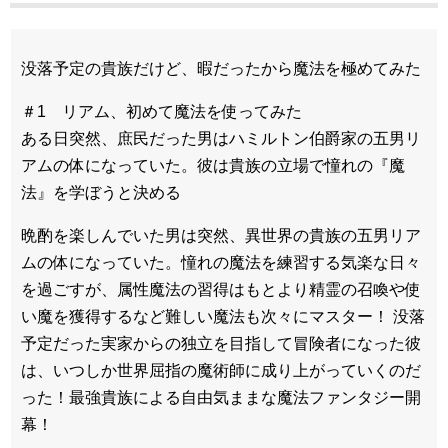
没落予定の貴族だけど、暇だったから魔法を極めてみた
＃1 リアム、初めて魔法を使ってみた
ある日突然、庶民だった男はハミルトン伯爵家の五男リ
アムの体になっていた。彼は貴族の立場で憧れの『魔
法』を学ぼうと決める
晩酌を楽しんでいた男は突然、異世界の貴族の五男リア
ムの体になっていた。憧れの魔法を練習する気楽な日々
を過ごすが、属性魔法の習得はもとより精霊の召喚や使
い魔を獲得するなど難しい魔法も次々にマスター！ 没落
予定だった実家からの独立を目指して冒険者になった彼
は、いつしか世界屈指の魔術師に成り上がっていくのだ
った！最強貴族による自由気ままな魔法ファンタジー開
幕！