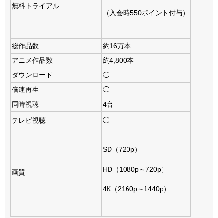
無料トライアル
（入会時550ポイント付与）
総作品数
約16万本
アニメ作品数
約4,800本
ダウンロード
◯
倍速再生
◯
同時視聴
4台
テレビ視聴
◯
SD（720p）
HD（1080p～720p）
画質
4K（2160p～1440p）