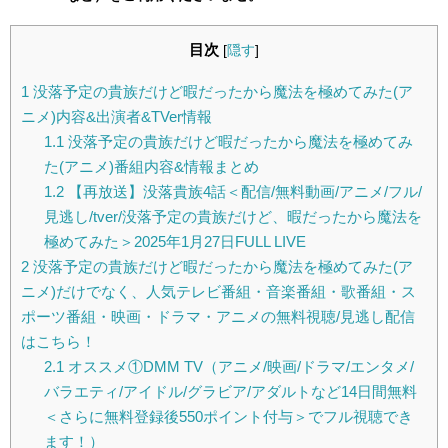
目次
[
隠す
]
1
没落予定の貴族だけど暇だったから魔法を極めてみた(ア
ニメ)内容&出演者&TVer情報
1.1
没落予定の貴族だけど暇だったから魔法を極めてみ
た(アニメ)番組内容&情報まとめ
1.2
【再放送】没落貴族4話＜配信/無料動画/アニメ/フル/
見逃し/tver/没落予定の貴族だけど、暇だったから魔法を
極めてみた＞2025年1月27日FULL LIVE
2
没落予定の貴族だけど暇だったから魔法を極めてみた(ア
ニメ)だけでなく、人気テレビ番組・音楽番組・歌番組・ス
ポーツ番組・映画・ドラマ・アニメの無料視聴/見逃し配信
はこちら！
2.1
オススメ①DMM TV（アニメ/映画/ドラマ/エンタメ/
バラエティ/アイドル/グラビア/アダルトなど14日間無料
＜さらに無料登録後550ポイント付与＞でフル視聴でき
ます！）