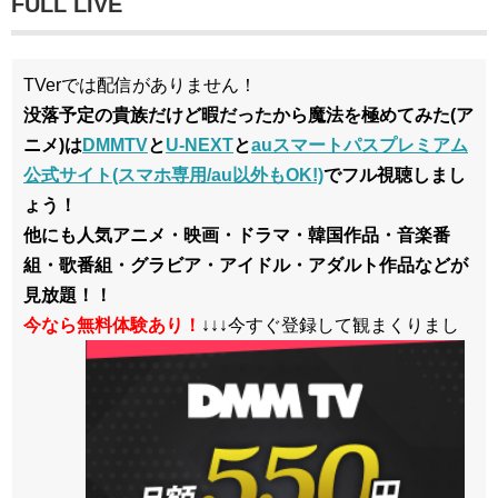
FULL LIVE
TVerでは配信がありません！
没落予定の貴族だけど暇だったから魔法を極めてみた(ア
ニメ)は
DMMTV
と
U-NEXT
と
auスマートパスプレミアム
公式サイト(スマホ専用/au以外もOK!)
でフル視聴しまし
ょう！
他にも人気アニメ・映画・ドラマ・韓国作品・音楽番
組・歌番組・グラビア・アイドル・アダルト作品などが
見放題！！
今なら無料体験あり！
↓↓↓今すぐ登録して観まくりまし