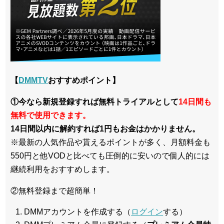
【
DMMTV
おすすめポイント】
①今なら新規登録すれば無料トライアルとして
14日間も
無料で使用できます。
14日間以内に解約すれば1円もお金はかかりません。
※最新の人気作品や貰えるポイントが多く、月額料金も
550円と他VODと比べても圧倒的に安いので個人的には
継続利用をおすすめします。
②無料登録まで超簡単！
DMMアカウントを作成する（
ログイン
する）