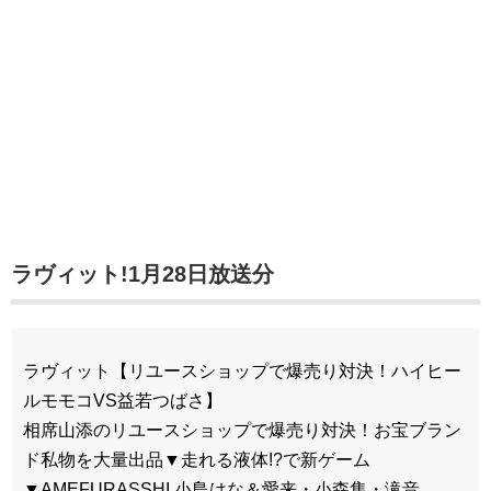
ラヴィット!1月28日放送分
ラヴィット【リユースショップで爆売り対決！ハイヒー
ルモモコVS益若つばさ】
相席山添のリユースショップで爆売り対決！お宝ブラン
ド私物を大量出品▼走れる液体!?で新ゲーム
▼AMEFURASSHI 小島はな＆愛来・小森隼・滝音