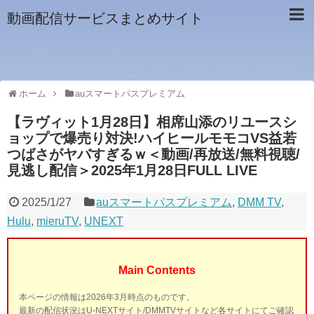
動画配信サービスまとめサイト
ホーム
auスマートパスプレミアム
【ラヴィット1月28日】相席山添のリユースシ
ョップで爆売り対決!ハイヒールモモコVS益若
つばさがヤバすぎるｗ＜動画/再放送/無料視聴/
見逃し配信＞2025年1月28日FULL LIVE
2025/1/27
auスマートパスプレミアム
,
DMM TV
,
Hulu
,
mieruTV
,
UNEXT
Main Contents
本ページの情報は2026年3月時点のものです。
最新の配信状況はU-NEXTサイト/DMMTVサイトなど各サイトにてご確認