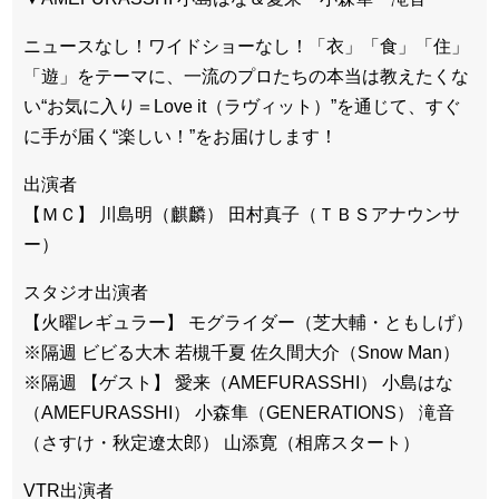
ニュースなし！ワイドショーなし！「衣」「食」「住」
「遊」をテーマに、一流のプロたちの本当は教えたくな
い“お気に入り＝Love it（ラヴィット）”を通じて、すぐ
に手が届く“楽しい！”をお届けします！
出演者
【ＭＣ】 川島明（麒麟） 田村真子（ＴＢＳアナウンサ
ー）
スタジオ出演者
【火曜レギュラー】 モグライダー（芝大輔・ともしげ）
※隔週 ビビる大木 若槻千夏 佐久間大介（Snow Man）
※隔週 【ゲスト】 愛来（AMEFURASSHI） 小島はな
（AMEFURASSHI） 小森隼（GENERATIONS） 滝音
（さすけ・秋定遼太郎） 山添寛（相席スタート）
VTR出演者