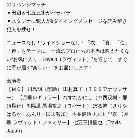
のリベンジマッチ
▼田辺＆七五三掛がパラパラ
▼スタジオに犯人が⁉ダイイングメッセージを読み解き
犯人を捜せ！
ニュースなし！ワイドショーなし！「衣」「食」「住」
「遊」をテーマに、一流のプロたちの本当は教えたくな
い“お気に入り＝Love it（ラヴィット）”を通じて、すぐ
に手が届く“楽しい！”をお届けします！
出演者
【ＭＣ】 川島明（麒麟） 田村真子（ＴＢＳアナウンサ
ー） 【月曜レギュラー】 なすなかにし（中西茂樹・那
須晃行）※隔週 馬場裕之（ロバート） ぼる塾（きりや
はるか・あんり・田辺智加） 本並健治 丸山桂里奈 【月
曜 ラヴィット！ファミリー】 七五三掛龍也（Travis
Japan）