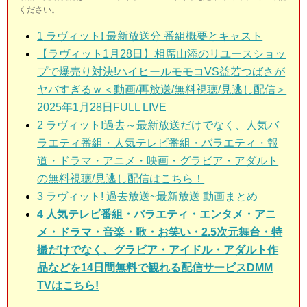
ください。
1
ラヴィット! 最新放送分 番組概要とキャスト
【ラヴィット1月28日】相席山添のリユースショッ
プで爆売り対決!ハイヒールモモコVS益若つばさが
ヤバすぎるｗ＜動画/再放送/無料視聴/見逃し配信＞
2025年1月28日FULL LIVE
2
ラヴィット!過去～最新放送だけでなく、人気バ
ラエティ番組・人気テレビ番組・バラエティ・報
道・ドラマ・アニメ・映画・グラビア・アダルト
の無料視聴/見逃し配信はこちら！
3
ラヴィット! 過去放送~最新放送 動画まとめ
4 人気テレビ番組・バラエティ・エンタメ・アニ
メ・ドラマ・音楽・歌・お笑い・2.5次元舞台・特
撮だけでなく、グラビア・アイドル・アダルト作
品などを14日間無料で観れる配信サービスDMM
TVはこちら!