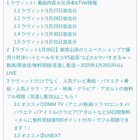
1
ラヴィット! 番組内容＆出演者&TVer情報
1.1
ラヴィット!1月27日放送分
1.2
ラヴィット!1月28日放送分
1.3
ラヴィット!1月29日放送分
1.4
ラヴィット!1月30日放送分
1.5
ラヴィット!1月31日放送分
2
【ラヴィット1月28日】相席山添のリユースショップで爆
売り対決!ハイヒールモモコVS益若つばさがヤバすぎるｗ＜
動画/再放送/無料視聴/見逃し配信＞2025年1月28日FULL
LIVE
3
ラヴィット!だけでなく、人気テレビ番組・バラエティ番
組・人気ドラマ・アニメ・映画・グラビア・アダルトの無料
フル視聴（見逃し配信)はこちら！
3.1
オススメ①DMM TV（アニメ/映画/ドラマ/エンタメ/
バラエティ/アイドル/グラビア/アダルトなど14日間無料
＜さらに無料登録後550ポイント付与＞でフル視聴でき
ます！）
3.2
オススメ②UNEXT