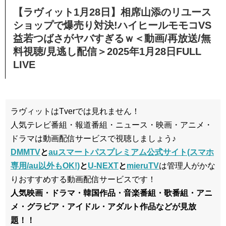
【ラヴィット1月28日】相席山添のリユース
ショップで爆売り対決!ハイヒールモモコVS
益若つばさがヤバすぎるｗ＜動画/再放送/無
料視聴/見逃し配信＞2025年1月28日FULL
LIVE
ラヴィットはTverでは見れません！
人気テレビ番組・報道番組・ニュース・映画・アニメ・
ドラマは動画配信サービスで視聴しましょう♪
DMMTV
と
auスマートパスプレミアム公式サイト(スマホ
専用/au以外もOK!)
と
U-NEXT
と
mieruTV
は管理人がかな
りおすすめする動画配信サービスです！
人気映画・ドラマ・韓国作品・音楽番組・歌番組・アニ
メ・グラビア・アイドル・アダルト作品などが見放
題！！