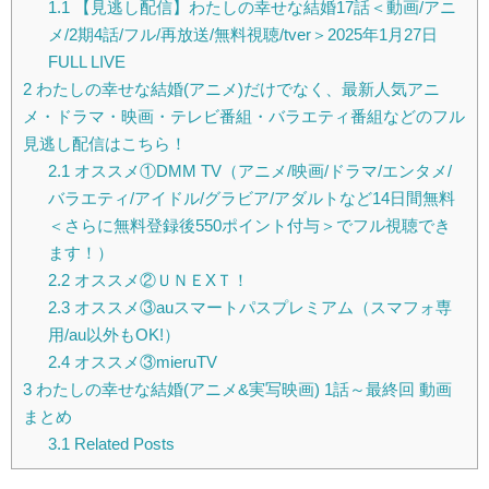
1.1
【見逃し配信】わたしの幸せな結婚17話＜動画/アニ
メ/2期4話/フル/再放送/無料視聴/tver＞2025年1月27日
FULL LIVE
2
わたしの幸せな結婚(アニメ)だけでなく、最新人気アニ
メ・ドラマ・映画・テレビ番組・バラエティ番組などのフル
見逃し配信はこちら！
2.1
オススメ①DMM TV（アニメ/映画/ドラマ/エンタメ/
バラエティ/アイドル/グラビア/アダルトなど14日間無料
＜さらに無料登録後550ポイント付与＞でフル視聴でき
ます！）
2.2
オススメ②ＵＮＥXＴ！
2.3
オススメ③auスマートパスプレミアム（スマフォ専
用/au以外もOK!）
2.4
オススメ③mieruTV
3
わたしの幸せな結婚(アニメ&実写映画) 1話～最終回 動画
まとめ
3.1
Related Posts