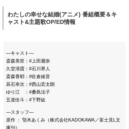
わたしの幸せな結婚(アニメ) 番組概要＆キ
ャスト&主題歌OP/ED情報
―キャスト―
斎森美世：#上田麗奈
久堂清霞：#石川界人
斎森香耶：#佐倉綾音
辰石幸次：#西山宏太朗
ゆり江 ：#桑島法子
五道佳斗：#下野紘
―スタッフ―
原作 ： 顎木あくみ（株式会社KADOKAWA／富士見L文
庫刊）