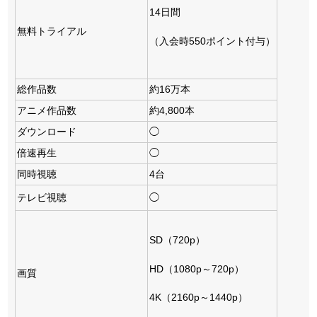
14日間
無料トライアル
（入会時550ポイント付与）
総作品数
約16万本
アニメ作品数
約4,800本
ダウンロード
◯
倍速再生
◯
同時視聴
4台
テレビ視聴
◯
SD（720p）
HD（1080p～720p）
画質
4K（2160p～1440p）