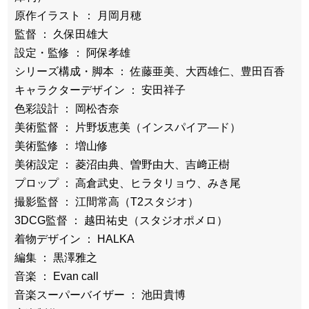
原作イラスト ： 月岡月穂
監督 ： 久保田雄大
設定・監修 ： 阿保孝雄
シリーズ構成・脚本 ： 佐藤亜美、大西雄仁、豊田百香
キャラクターデザイン ： 安田祥子
色彩設計 ： 岡松杏奈
美術監督 ： 片野坂恵美（インスパイア―ド）
美術監修 ： 増山修
美術設定 ： 菱沼由典、曽野由大、吉﨑正樹
プロップ ： 高倉武史、ヒラタリョウ、みき尾
撮影監督 ： 江間常高（T2スタジオ）
3DCG監督 ： 越田祐史（スタジオポメロ）
着物デザイン ： HALKA
編集 ： 黒澤雅之
音楽 ： Evan call
音楽スーパーバイザー ： 池田貴博