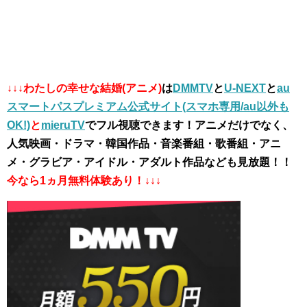
↓↓↓わたしの幸せな結婚(アニメ)
は
DMMTV
と
U-NEXT
と
au
スマートパスプレミアム公式サイト(スマホ専用/au以外も
OK!)
と
mieruTV
でフル視聴できます！アニメだけでなく、
人気映画・ドラマ・韓国作品・音楽番組・歌番組・アニ
メ・グラビア・アイドル・アダルト作品なども見放題！！
今なら1ヵ月無料体験あり！↓↓↓