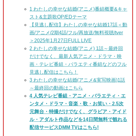
1
わたしの幸せな結婚(アニメ)番組概要&キャ
スト&主題歌OP/EDテーマ
【見逃し配信】わたしの幸せな結婚17話＜動
画/アニメ/2期4話/フル/再放送/無料視聴/tver
＞2025年1月27日FULL LIVE
2 わたしの幸せな結婚(アニメ) 1話～最終回
だけでなく、最新人気アニメ・ドラマ・映
画・テレビ番組・バラエティ番組などのフル
見逃し配信はこちら！
3
わたしの幸せな結婚(アニメ&実写映画)1話
～最終回の動画はこちら
4 人気テレビ番組・アニメ・バラエティ・エ
ンタメ・ドラマ・音楽・歌・お笑い・2.5次
元舞台・特撮だけでなく、グラビア・アイド
ル・アダルト作品などを14日間無料で観れる
配信サービスDMM TVはこちら!