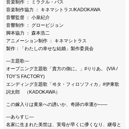
音楽制作 ： ミラクル・バス
音楽制作協力 ： キネマシトラス/KADOKAWA
音響監督 ： 小泉紀介
音響制作 ： グロービジョン
脚本協力 ： 森本浩二
アニメーション制作 ： キネマシトラス
製作：「わたしの幸せな結婚」製作委員会
―主題歌―
オープニング主題歌「貴方の側に。」#りりあ。 (VIA /
TOY’S FACTORY)
エンディング主題歌「ヰタ・フィロソフィカ」#伊東歌
詞太郎 （KADOKAWA）
この嫁入りは黄泉への誘いか、奇跡の幸運か――
―あらすじ―
名家に生まれた美世は、実母が早くに儚くなり、継母と