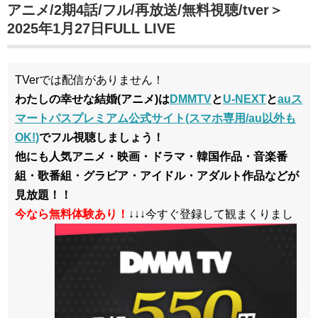
アニメ/2期4話/フル/再放送/無料視聴/tver＞
2025年1月27日FULL LIVE
TVerでは配信がありません！
わたしの幸せな結婚(アニメ)は
DMMTV
と
U-NEXT
と
auス
マートパスプレミアム公式サイト(スマホ専用/au以外も
OK!)
でフル視聴しましょう！
他にも人気アニメ・映画・ドラマ・韓国作品・音楽番
組・歌番組・グラビア・アイドル・アダルト作品などが
見放題！！
今なら無料体験あり！
↓↓↓今すぐ登録して観まくりまし