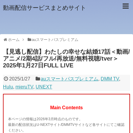
動画配信サービスまとめサイト
ホーム
auスマートパスプレミアム
【見逃し配信】わたしの幸せな結婚17話＜動画/
アニメ/2期4話/フル/再放送/無料視聴/tver＞
2025年1月27日FULL LIVE
2025/1/27
auスマートパスプレミアム
,
DMM TV
,
Hulu
,
mieruTV
,
UNEXT
Main Contents
本ページの情報は2026年3月時点のものです。
最新の配信状況はU-NEXTサイト/DMMTVサイトなど各サイトにてご確認
ください。