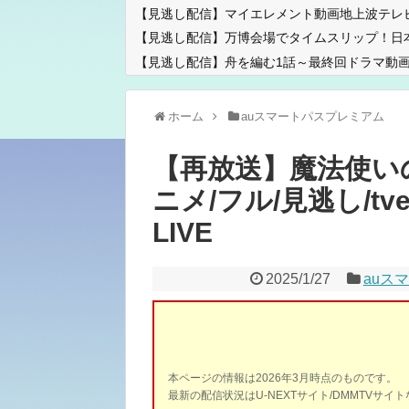
【見逃し配信】マイエレメント動画地上波テレ
【見逃し配信】万博会場でタイムスリップ！日
【見逃し配信】舟を編む1話～最終回ドラマ動画
ホーム
auスマートパスプレミアム
【再放送】魔法使いの
ニメ/フル/見逃し/tve
LIVE
2025/1/27
auス
本ページの情報は2026年3月時点のものです。
最新の配信状況はU-NEXTサイト/DMMTVサ