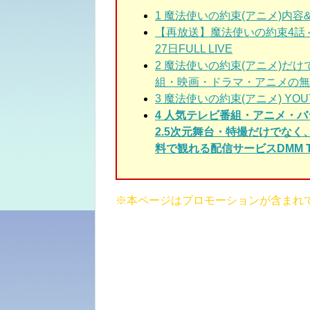
1
魔法使いの約束
(アニメ)
内容
【再放送】魔法使いの約束4話＜配信
27日FULL LIVE
2
魔法使いの約束
(アニメ)だ
組・映画・ドラマ・アニメの無
3
魔法使いの約束
(アニメ)
YO
4 人気テレビ番組・アニメ・
2.5次元舞台・特撮だけでな
料で観れる配信サービスDMM T
※本ページはプロモーションが含まれ