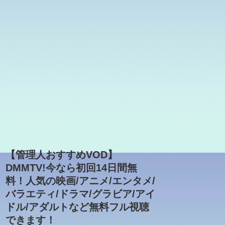
【管理人おすすめVOD】
DMMTV!今なら初回14日間無
料！人気の映画/アニメ/エンタメ/
バラエティ/ドラマ/グラビア/アイ
ドル/アダルトなど無料フル視聴
できます！