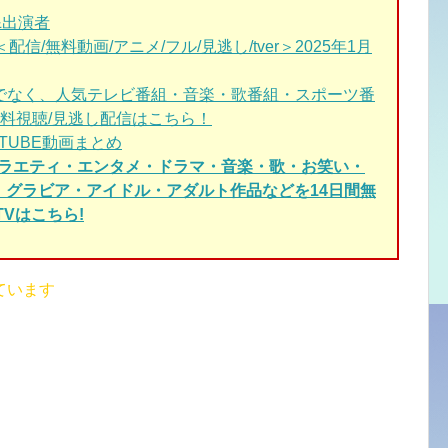
&出演者
/無料動画/アニメ/フル/見逃し/tver＞2025年1月
けでなく、人気テレビ番組・音楽・歌番組・スポーツ番
料視聴/見逃し配信はこちら！
UTUBE動画まとめ
バラエティ・エンタメ・ドラマ・音楽・歌・お笑い・
く、グラビア・アイドル・アダルト作品などを14日間無
Vはこちら!
ています