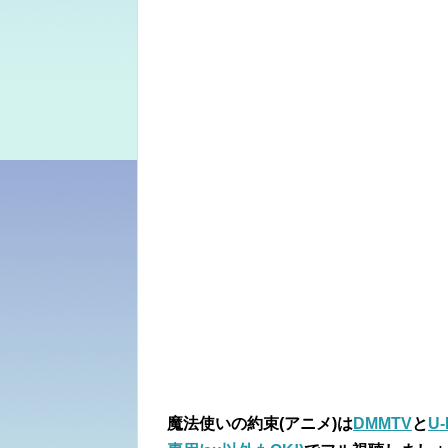
魔法使いの約束
(アニメ)は
DMMTV
と
U