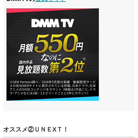
オススメ②
ＵＮＥXＴ！