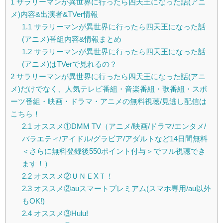
1
サラリーマンが異世界に行ったら四天王になった話(アニ
メ)内容&出演者&TVer情報
1.1
サラリーマンが異世界に行ったら四天王になった話
(アニメ)番組内容&情報まとめ
1.2
サラリーマンが異世界に行ったら四天王になった話
(アニメ)はTVerで見れるの？
2
サラリーマンが異世界に行ったら四天王になった話(アニ
メ)だけでなく、人気テレビ番組・音楽番組・歌番組・スポ
ーツ番組・映画・ドラマ・アニメの無料視聴/見逃し配信は
こちら！
2.1
オススメ①DMM TV（アニメ/映画/ドラマ/エンタメ/
バラエティ/アイドル/グラビア/アダルトなど14日間無料
＜さらに無料登録後550ポイント付与＞でフル視聴でき
ます！）
2.2
オススメ②ＵＮＥXＴ！
2.3
オススメ②auスマートプレミアム(スマホ専用/au以外
もOK!)
2.4
オススメ③Hulu!