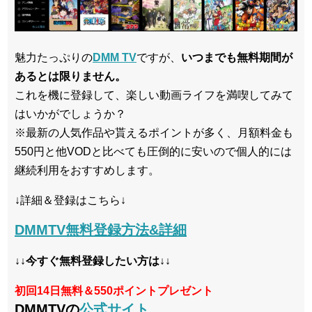
魅力たっぷりの
DMM TV
ですが、
いつまでも無料期間が
あるとは限りません。
これを機に登録して、楽しい動画ライフを満喫してみて
はいかがでしょうか？
※最新の人気作品や貰えるポイントが多く、月額料金も
550円と他VODと比べても圧倒的に安いので個人的には
継続利用をおすすめします。
↓詳細＆登録はこちら↓
DMMTV無料登録方法&詳細
↓↓今すぐ無料登録したい方は↓↓
初回14日無料＆550ポイントプレゼント
DMMTVの
公式サイト