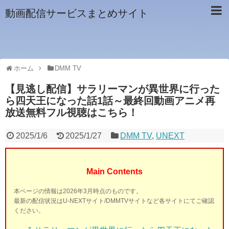
動画配信サービスまとめサイト
ホーム
DMM TV
【見逃し配信】サラリーマンが異世界に行った
ら四天王になった話1話～最終回動画アニメ再
放送無料フル視聴はこちら！
2025/1/6
2025/1/27
DMM TV
,
UNEXT
Main Contents
本ページの情報は2026年3月時点のものです。
最新の配信状況はU-NEXTサイト/DMMTVサイトなど各サイトにてご確認
ください。