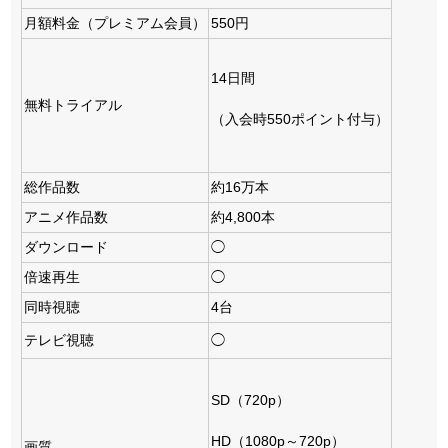
月額料金（プレミアム会員）
550円
14日間
無料トライアル
（入会時550ポイント付与）
総作品数
約16万本
アニメ作品数
約4,800本
ダウンロード
◯
倍速再生
◯
同時視聴
4台
テレビ視聴
◯
SD（720p）
HD（1080p～720p）
画質