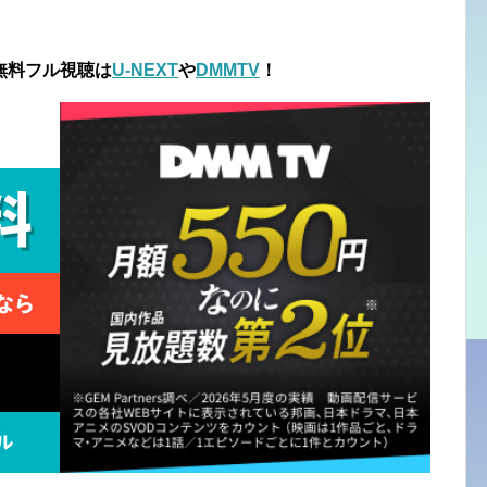
無料フル視聴は
U-NEXT
や
DMMTV
！