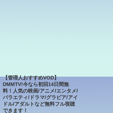
【管理人おすすめVOD】
DMMTV!今なら初回14日間無
料！人気の映画/アニメ/エンタメ/
バラエティ/ドラマ/グラビア/アイ
ドル/アダルトなど無料フル視聴
できます！