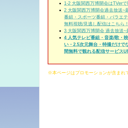
1-2
大阪関西万博開会はTVer
2
大阪関西万博開会過去放送~
番組・スポーツ番組・バラエテ
無料視聴/見逃し配信はこちら
3
大阪関西万博開会 過去放送~
4 人気テレビ番組・音楽/歌
い・2.5次元舞台・特撮だけ
間無料で観れる配信サービスUN
※本ページはプロモーションが含まれ