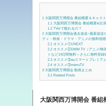
1
大阪関西万博開会 番組概要＆キャス
1.1
大阪関西万博開会 番組概要&出
1.2
TVerで観れるの？
2
大阪関西万博開会過去放送~最新放送
ティ・映画・ドラマ・アニメの無料視聴
2.1
オススメ①UNEXT
2.2
オススメ②DMM TV（アニメ/映
トなど14日間無料＜さらに無料登録
2.3
オススメ③auスマートプレミアム(
2.4
オススメ③mieruTV
3
大阪関西万博開会 動画まとめ
3.1
Related Posts
大阪関西万博開会 番組