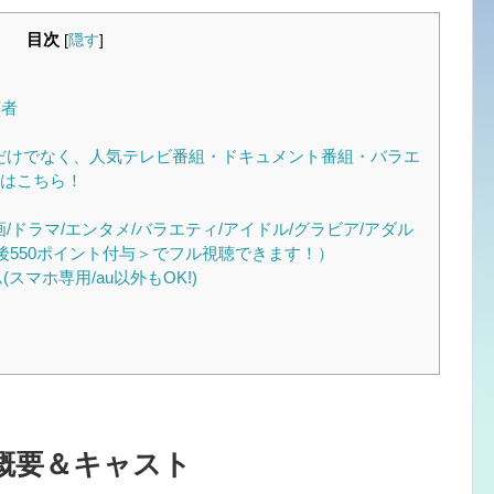
目次
[
隠す
]
ト
演者
だけでなく、人気テレビ番組・ドキュメント番組・バラエ
はこちら！
画/ドラマ/エンタメ/バラエティ/アイドル/グラビア/アダル
後550ポイント付与＞でフル視聴できます！）
スマホ専用/au以外もOK!)
概要＆キャスト