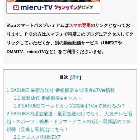
※auスマートパスプレミアムは
スマホ
専用
のリンクとなってお
ります。ＰＣの方はスマフォで再度このブログにアクセスしてク
リックしていただくか、別の動画配信サービス（UNEXTや
DMMTV、mieruTVなど）をご利用くださいませ。
目次
[
隠す
]
1
SASUKE 最新放送分 番組概要＆出演者&TVer情報
1.1
最新放送 番組概要&キャスト
1.2
SASUKEワールドカップ2024はTVerで見れるの？
2
SASUKEの過去放送～最新放送だけでなく、人気テレビ番
組・スポーツ・映画・ドラマ・アニメの1話～最新話のフル
視聴（見逃し配信)はこちら！
2.1
オススメ①UNEXT