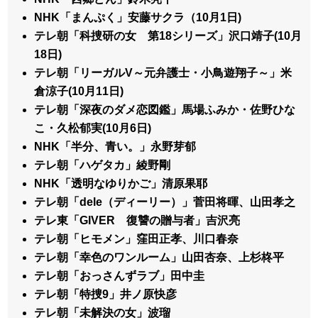
NHK「まんぷく」安藤サクラ（10月1日)
テレ朝「科捜研の女 第18シリーズ」沢口靖子(10月
18日)
テレ朝「リーガルV～元弁護士・小鳥遊翔子～」米
倉涼子(10月11日)
テレ朝「深夜のダメ恋図鑑」馬場ふみか・佐野ひな
こ・久松郁実(10月6日)
NHK「半分、青い。」永野芽郁
テレ朝「ハゲタカ」綾野剛
NHK「透明なゆりかご」清原果耶
テレ朝「dele（ディーリー）」菅田将暉、山田孝之
テレ東「GIVER 復讐の贈与者」吉沢亮
テレ朝「ヒモメン」窪田正孝、川口春奈
テレ朝「幸色のワンルーム」山田杏奈、上杉柊平
テレ朝「おっさんずラブ」田中圭
テレ朝「特捜9」井ノ原快彦
テレ朝「未解決の女」波瑠