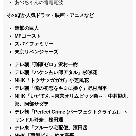
あのちゃんの電電電波
そのほか人気ドラマ・映画・アニメなど
進撃の巨人
MFゴースト
スパイファミリー
東京リベンジャーズ
テレ朝「刑事ゼロ」沢村一樹
テレ朝「ハケン占い師アタル」杉咲花
NHK「トクサツガガガ」小芝風花
テレ朝「僕の初恋をキミに捧ぐ」野村周平
NHK「いだてん～東京オリムピック噺～」中村勘九
郎、阿部サダヲ
テレ朝「Perfect Crime (パーフェクトクライム)」ト
リンドル玲奈、桜田通
テレ東「フルーツ宅配便」濱田岳
NHK「西郷どん」鈴木亮平