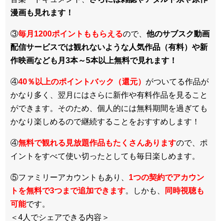
漫画も見れます！
③
毎月1200ポイントももらえる
ので、
他のサブスク動画
配信サービスでは観れないような人気作品（有料）や新
作映画なども月3本～5本以上無料で見れます！
④
40％以上のポイントバック（還元）
がついてる作品が
かなり多く、翌月にはさらに新作や有料作品を見ること
ができます。そのため、個人的には無料期間を過ぎても
かなり楽しめるので継続することをおすすめします！
④
無料で観れる見放題作品もたくさんあります
ので、ポ
イントをすべて使い切ったとしても毎日楽しめます。
⑤ファミリーアカウントもあり、
1つの契約でアカウン
トを無料で3つまで追加できます
。しかも、
同時視聴も
可能
です。
＜4人でシェアできる内容＞