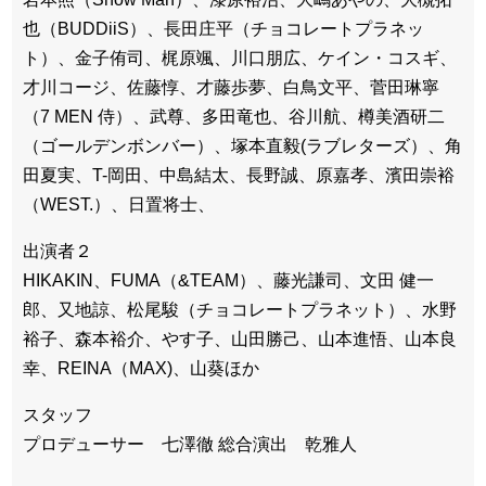
也（BUDDiiS）、長田庄平（チョコレートプラネッ
ト）、金子侑司、梶原颯、川口朋広、ケイン・コスギ、
才川コージ、佐藤惇、才藤歩夢、白鳥文平、菅田琳寧
（7 MEN 侍）、武尊、多田竜也、谷川航、樽美酒研二
（ゴールデンボンバー）、塚本直毅(ラブレターズ）、角
田夏実、T-岡田、中島結太、長野誠、原嘉孝、濱田崇裕
（WEST.）、日置将士、
出演者２
HIKAKIN、FUMA（&TEAM）、藤光謙司、文田 健一
郎、又地諒、松尾駿（チョコレートプラネット）、水野
裕子、森本裕介、やす子、山田勝己、山本進悟、山本良
幸、REINA（MAX)、山葵ほか
スタッフ
プロデューサー 七澤徹 総合演出 乾雅人