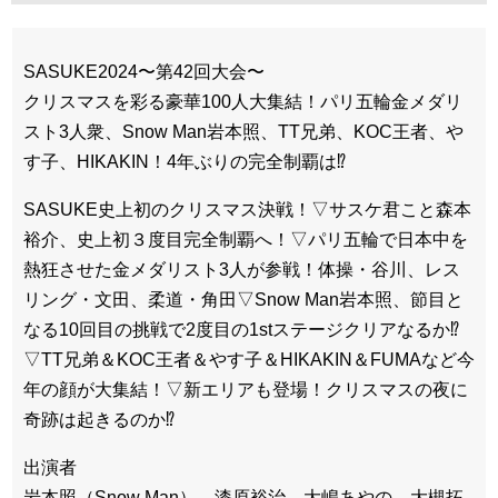
SASUKE2024〜第42回大会〜
クリスマスを彩る豪華100人大集結！パリ五輪金メダリ
スト3人衆、Snow Man岩本照、TT兄弟、KOC王者、や
す子、HIKAKIN！4年ぶりの完全制覇は⁉
SASUKE史上初のクリスマス決戦！▽サスケ君こと森本
裕介、史上初３度目完全制覇へ！▽パリ五輪で日本中を
熱狂させた金メダリスト3人が参戦！体操・谷川、レス
リング・文田、柔道・角田▽Snow Man岩本照、節目と
なる10回目の挑戦で2度目の1stステージクリアなるか⁉
▽TT兄弟＆KOC王者＆やす子＆HIKAKIN＆FUMAなど今
年の顔が大集結！▽新エリアも登場！クリスマスの夜に
奇跡は起きるのか⁉
出演者
岩本照（Snow Man）、漆原裕治、大嶋あやの、大槻拓