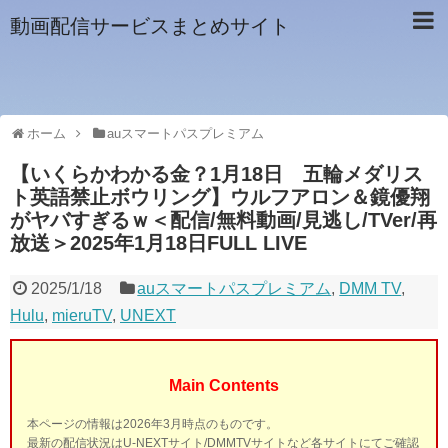
動画配信サービスまとめサイト
ホーム
auスマートパスプレミアム
【いくらかわかる金？1月18日 五輪メダリス
ト英語禁止ボウリング】ウルフアロン＆鏡優翔
がヤバすぎるｗ＜配信/無料動画/見逃し/TVer/再
放送＞2025年1月18日FULL LIVE
2025/1/18
auスマートパスプレミアム
,
DMM TV
,
Hulu
,
mieruTV
,
UNEXT
Main Contents
本ページの情報は2026年3月時点のものです。
最新の配信状況はU-NEXTサイト/DMMTVサイトなど各サイトにてご確認