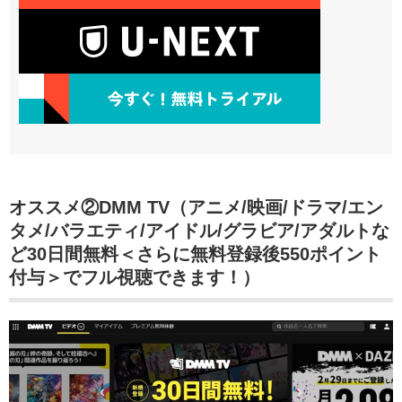
オススメ②DMM TV（アニメ/映画/ドラマ/エン
タメ/バラエティ/アイドル/グラビア/アダルトな
ど30日間無料＜さらに無料登録後550ポイント
付与＞でフル視聴できます！）