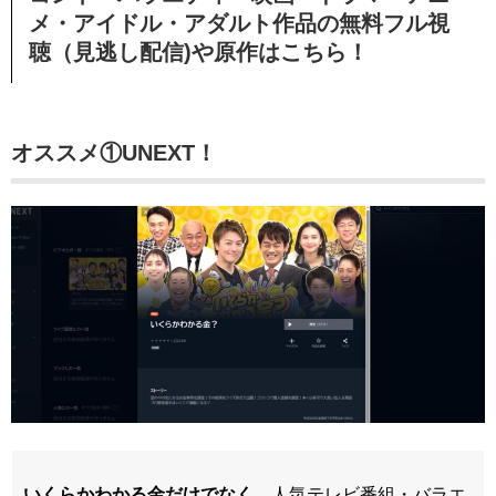
メ・アイドル・アダルト作品の無料フル視
聴（見逃し配信)や原作はこちら！
オススメ①UNEXT！
いくらかわかる金だけでなく、
人気テレビ番組・バラエ