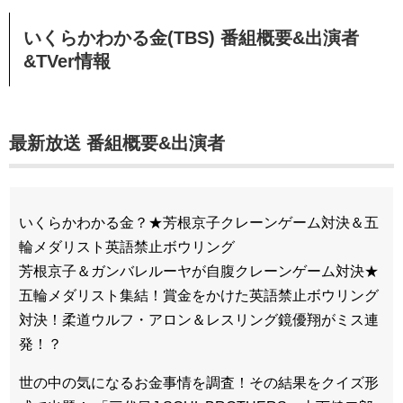
いくらかわかる金(TBS) 番組概要&出演者
&TVer情報
最新放送 番組概要&出演者
いくらかわかる金？★芳根京子クレーンゲーム対決＆五
輪メダリスト英語禁止ボウリング
芳根京子＆ガンバレルーヤが自腹クレーンゲーム対決★
五輪メダリスト集結！賞金をかけた英語禁止ボウリング
対決！柔道ウルフ・アロン＆レスリング鏡優翔がミス連
発！？
世の中の気になるお金事情を調査！その結果をクイズ形