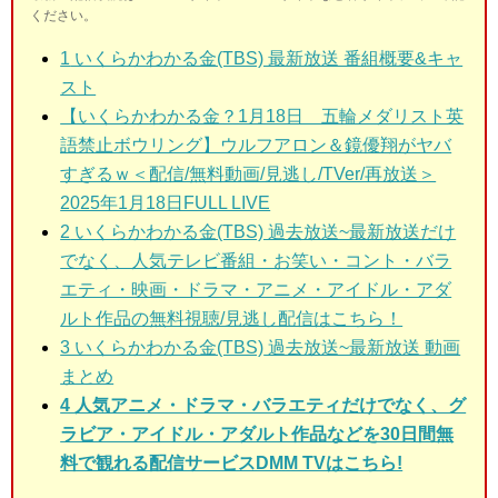
ください。
1
いくらかわかる金(TBS) 最新放送 番組概要&キャ
スト
【いくらかわかる金？1月18日 五輪メダリスト英
語禁止ボウリング】ウルフアロン＆鏡優翔がヤバ
すぎるｗ＜配信/無料動画/見逃し/TVer/再放送＞
2025年1月18日FULL LIVE
2
いくらかわかる金(TBS) 過去放送~最新放送だけ
でなく、人気テレビ番組・お笑い・コント・バラ
エティ・映画・ドラマ・アニメ・アイドル・アダ
ルト作品の無料視聴/見逃し配信はこちら！
3 いくらかわかる金(TBS)
過去放送~最新放送 動画
まとめ
4 人気アニメ・ドラマ・バラエティだけでなく、グ
ラビア・アイドル・アダルト作品などを30日間無
料で観れる配信サービスDMM TVはこちら!