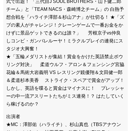
式で出題！ 「三代目J SOUL BROTHERS・山下健二郎
チーム」と「TEAM NACS・森崎博之チーム」の 白熱予
想合戦を「ハライチ澤部＆杉山アナ」が仕切る！ ★「ズ
ブの素人がチャレンジ！クレーンゲームで一番お金をか
けずに景品ゲットできるのは誰？」 芳根京子vs仲良
しコンビ・ガンバレルーヤ！ミラクルプレイの連発にス
タジオ大興奮！
★「五輪メダリストが集結！賞金をかけた英語禁止ボウ
リング対決」 柔道ウルフ・アロン＆フェンシング宮脇
花綸＆馬術大岩義明 VS レスリング鏡優翔＆文田健一郎
＆柔道杉本美香 ストライク・スペアで賞金がアップ！
しかし、英語を喋ると賞金はマイナスに！ プレッシャ
ーの中一流アスリートたちがミス連発！？ はたしていく
ら稼げるのか？
出演者
★MC：澤部佑（ハライチ）、杉山真也（TBSアナウン