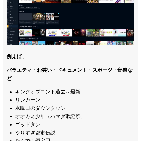
例えば、
バラエティ・お笑い・ドキュメント・スポーツ・音楽な
ど
キングオブコント過去～最新
リンカーン
水曜日のダウンタウン
オオカミ少年（ハマダ歌謡祭）
ゴッドタン
やりすぎ都市伝説
なんでも鑑定団