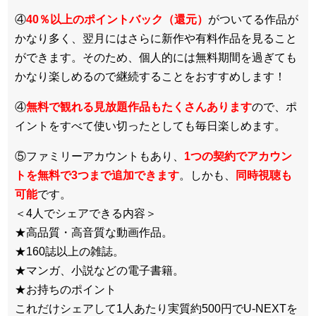
④
40％以上のポイントバック（還元）
がついてる作品が
かなり多く、翌月にはさらに新作や有料作品を見ること
ができます。そのため、個人的には無料期間を過ぎても
かなり楽しめるので継続することをおすすめします！
④
無料で観れる見放題作品もたくさんあります
ので、ポ
イントをすべて使い切ったとしても毎日楽しめます。
⑤ファミリーアカウントもあり、
1つの契約でアカウン
トを無料で3つまで追加できます
。しかも、
同時視聴も
可能
です。
＜4人でシェアできる内容＞
★高品質・高音質な動画作品。
★160誌以上の雑誌。
★マンガ、小説などの電子書籍。
★お持ちのポイント
これだけシェアして1人あたり実質約500円でU-NEXTを