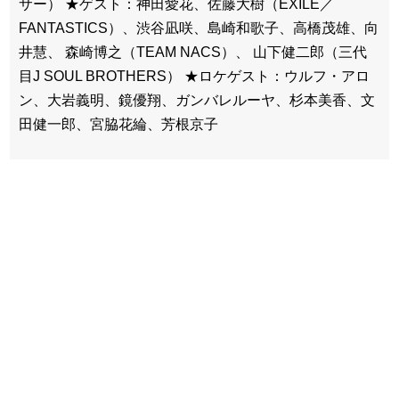
サー） ★ゲスト：神田愛花、佐藤大樹（EXILE／
FANTASTICS）、渋谷凪咲、島崎和歌子、高橋茂雄、向
井慧、 森崎博之（TEAM NACS）、 山下健二郎（三代
目J SOUL BROTHERS） ★ロケゲスト：ウルフ・アロ
ン、大岩義明、鏡優翔、ガンバレルーヤ、杉本美香、文
田健一郎、宮脇花綸、芳根京子