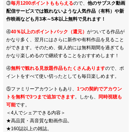
③
毎月1200ポイントももらえる
ので、
他のサブスク動画
配信サービスでは観れないような人気作品（有料）や新
作映画なども月3本～5本以上無料で見れます！
④
40％以上のポイントバック（還元）
がついてる作品が
かなり多く、翌月にはさらに新作や有料作品を見ること
ができます。そのため、個人的には無料期間を過ぎても
かなり楽しめるので継続することをおすすめします！
④
無料で観れる見放題作品もたくさんあります
ので、ポ
イントをすべて使い切ったとしても毎日楽しめます。
⑤ファミリーアカウントもあり、
1つの契約でアカウン
トを無料で3つまで追加できます
。しかも、
同時視聴も
可能
です。
＜4人でシェアできる内容＞
★高品質・高音質な動画作品。
★160誌以上の雑誌。