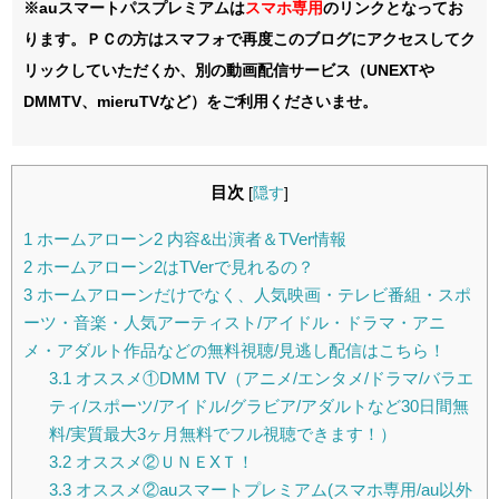
※auスマートパスプレミアムは
スマホ
専用
のリンクとなってお
ります。ＰＣの方はスマフォで再度このブログにアクセスしてク
リックしていただくか、別の動画配信サービス（UNEXTや
DMMTV、mieruTVなど）をご利用くださいませ。
目次
[
隠す
]
1
ホームアローン2 内容&出演者＆TVer情報
2
ホームアローン2はTVerで見れるの？
3
ホームアローンだけでなく、人気映画・テレビ番組・スポ
ーツ・音楽・人気アーティスト/アイドル・ドラマ・アニ
メ・アダルト作品などの無料視聴/見逃し配信はこちら！
3.1
オススメ①DMM TV（アニメ/エンタメ/ドラマ/バラエ
ティ/スポーツ/アイドル/グラビア/アダルトなど30日間無
料/実質最大3ヶ月無料でフル視聴できます！）
3.2
オススメ②ＵＮＥXＴ！
3.3
オススメ②auスマートプレミアム(スマホ専用/au以外