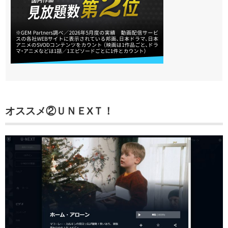
オススメ②
ＵＮＥXＴ！