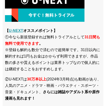
【
U-NEXT
オススメポイント】
①今なら新規登録すれば無料トライアルとして
3
1日間も
無料で使用できます
。
※登録も解約も数分で済むので超簡単です。31日以内に
解約すれば1円もお金はかからず利用できますが、作品
数の多さや貰えるポイントは業界トップなので個人的に
は継続することをおすすめします。
②U-NEXTは
30万本以上
(2024年3月時点)も動画があり、
人気のアニメ・ドラマ・映画・バラエティ・スポーツ・
音楽・ドキュメント、
さらには雑誌やアダルト系や原作
漫画も見れます！