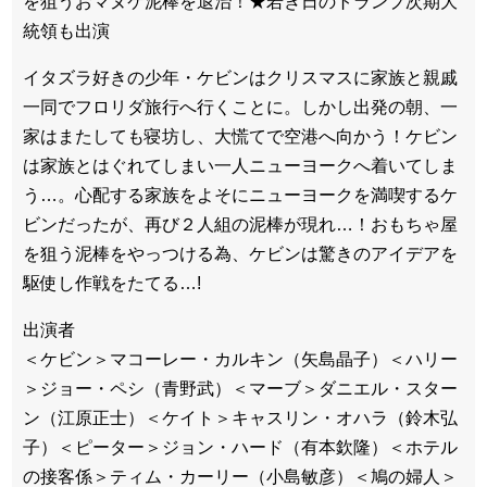
を狙うおマヌケ泥棒を退治！★若き日のトランプ次期大
統領も出演
イタズラ好きの少年・ケビンはクリスマスに家族と親戚
一同でフロリダ旅行へ行くことに。しかし出発の朝、一
家はまたしても寝坊し、大慌てで空港へ向かう！ケビン
は家族とはぐれてしまい一人ニューヨークへ着いてしま
う…。心配する家族をよそにニューヨークを満喫するケ
ビンだったが、再び２人組の泥棒が現れ…！おもちゃ屋
を狙う泥棒をやっつける為、ケビンは驚きのアイデアを
駆使し作戦をたてる…!
出演者
＜ケビン＞マコーレー・カルキン（矢島晶子）＜ハリー
＞ジョー・ペシ（青野武）＜マーブ＞ダニエル・スター
ン（江原正士）＜ケイト＞キャスリン・オハラ（鈴木弘
子）＜ピーター＞ジョン・ハード（有本欽隆）＜ホテル
の接客係＞ティム・カーリー（小島敏彦）＜鳩の婦人＞