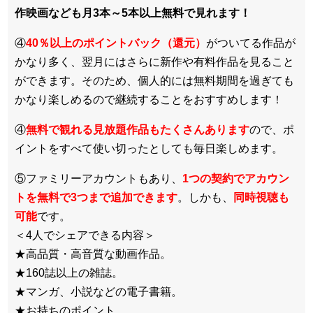
作映画なども月3本～5本以上無料で見れます！
④
40％以上のポイントバック（還元）
がついてる作品が
かなり多く、翌月にはさらに新作や有料作品を見ること
ができます。そのため、個人的には無料期間を過ぎても
かなり楽しめるので継続することをおすすめします！
④
無料で観れる見放題作品もたくさんあります
ので、ポ
イントをすべて使い切ったとしても毎日楽しめます。
⑤ファミリーアカウントもあり、
1つの契約でアカウン
トを無料で3つまで追加できます
。しかも、
同時視聴も
可能
です。
＜4人でシェアできる内容＞
★高品質・高音質な動画作品。
★160誌以上の雑誌。
★マンガ、小説などの電子書籍。
★お持ちのポイント