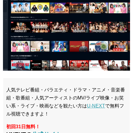
人気テレビ番組・バラエティ・ドラマ・アニメ・音楽番
組・歌番組・人気アーティストのMV/ライブ映像・お笑
い系・ライブ・映画などを観たい方は
U-NEXT
で無料フ
ル視聴できますよ！
初回31日無料！