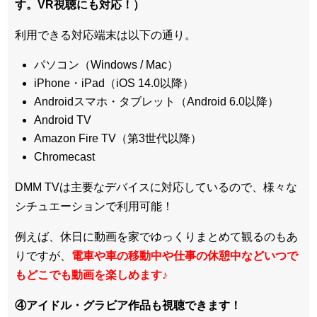
す。VR視聴にも対応！）
利用できる対応端末は以下の通り。
パソコン（Windows / Mac）
iPhone・iPad（iOS 14.0以降）
Androidスマホ・タブレット（Android 6.0以降）
Android TV
Amazon Fire TV（第3世代以降）
Chromecast
DMM TVは主要なデバイスに対応しているので、
様々な
シチュエーションで利用可能！
例えば、休日に動画を家でゆっくりまとめて観るのもあ
りですが、
電車や車の移動中や仕事の休憩中などいつで
もどこでも動画を楽しめます
♪
④アイドル・グラビア作品も視聴できます！