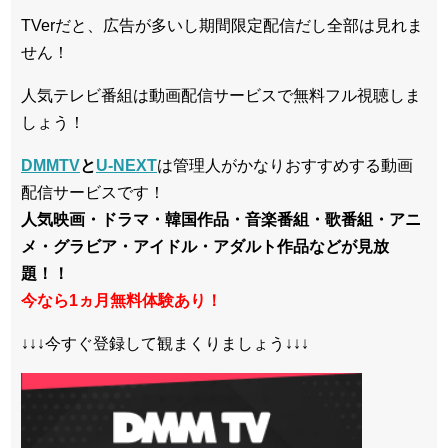
TVerだと、広告が多いし期間限定配信だし全部は見れま
せん！
人気テレビ番組は動画配信サービスで無料フル視聴しま
しょう！
DMMTV
と
U-NEXT
は管理人がかなりおすすめする動画
配信サービスです！
人気映画・ドラマ・韓国作品・音楽番組・歌番組・アニ
メ・グラビア・アイドル・アダルト作品などが見放
題！！
今なら1ヵ月無料体験あり！
↓↓↓今すぐ登録して観まくりましょう↓↓↓