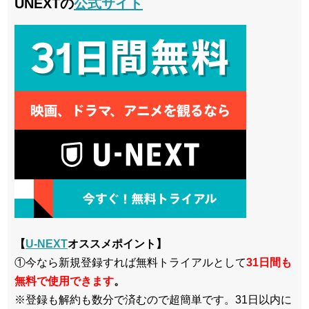
UNEXTの
公式サイト
【
U-NEXT
オススメポイント】
①今なら新規登録すれば無料トライアルとして
3
1日間も
無料で使用できます
。
※登録も解約も数分で済むので超簡単です。31日以内に