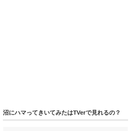
沼にハマってきいてみたはTVerで見れるの？