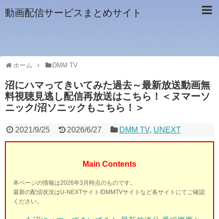
動画配信サービスまとめサイト
ホーム
DMM TV
沼にハマってきいてみた過去～最新放送動画無
料視聴見逃し配信再放送はこちら！＜ヌマーソ
ニック/沼ソニックもこちら！＞
2021/9/25
2026/6/27
DMM TV
,
UNEXT
Main Contents
本ページの情報は2026年3月時点のものです。
最新の配信状況はU-NEXTサイト/DMMTVサイトなど各サイトにてご確認
ください。