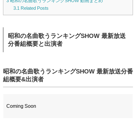
3
昭和の名曲歌うランキングSHOW 動画まとめ
3.1
Related Posts
昭和の名曲歌うランキングSHOW 最新放送
分番組概要と出演者
昭和の名曲歌うランキングSHOW 最新放送分番
組概要&出演者
Coming Soon