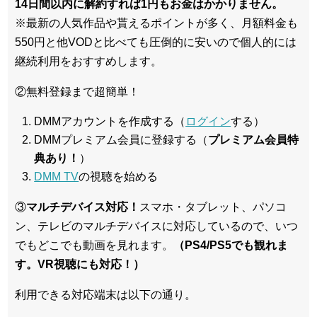
14日間以内に解約すれば1円もお金はかかりません。
※最新の人気作品や貰えるポイントが多く、月額料金も
550円と他VODと比べても圧倒的に安いので個人的には
継続利用をおすすめします。
②無料登録まで超簡単！
DMMアカウントを作成する（
ログイン
する）
DMMプレミアム会員に登録する（
プレミアム会員特
典あり！
）
DMM TV
の視聴を始める
③
マルチデバイス対応！
スマホ・タブレット、パソコ
ン、テレビのマルチデバイスに対応している
ので、いつ
でもどこでも動画を見れます。
（PS4/PS5でも観れま
す。VR視聴にも対応！）
利用できる対応端末は以下の通り。