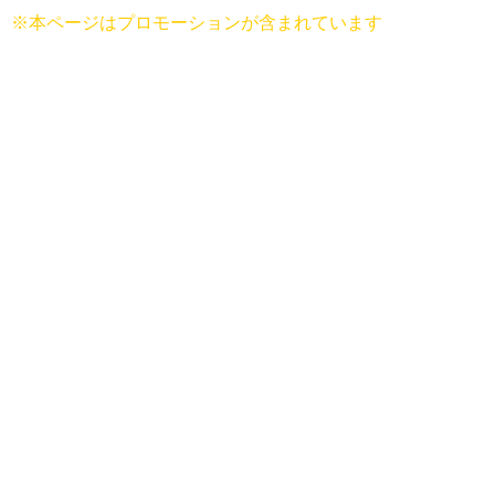
※本ページはプロモーションが含まれています