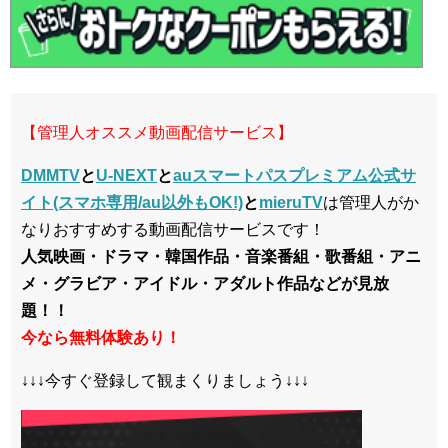
【管理人オススメ動画配信サービス】
DMMTV
と
U-NEXT
と
auスマートパスプレミアム公式サ
イト(スマホ専用/au以外もOK!)
と
mieruTV
は管理人がか
なりおすすめする動画配信サービスです！
人気映画・ドラマ・韓国作品・音楽番組・歌番組・アニ
メ・グラビア・アイドル・アダルト作品などが見放
題！！
今なら無料体験あり！
↓↓↓今すぐ登録して観まくりましょう↓↓↓