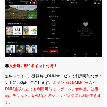
⑤
入会時に550ポイント付与！
無料トライアル登録時にDMMサービスで利用可能なポイ
ントに550pt付与されます。
ポイントはDMMゲームや
DMM通販などでも利用可能で、ゲーム、食料品、健康
品、チケット、DVDなどのショッピングにも利用できま
す。