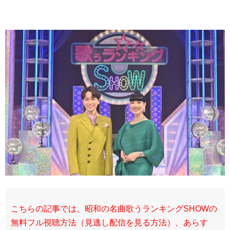
こちらの記事では、昭和の名曲歌うランキングSHOWの
無料フル視聴方法（見逃し配信を見る方法）、あらす