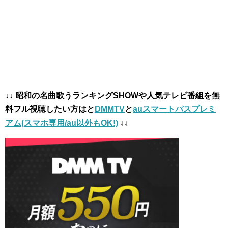
↓↓ 昭和の名曲歌うランキングSHOWや人気テレビ番組を無
料フル視聴したい方はと
DMMTV
と
auスマートパスプレミ
アム(スマホ専用/au以外もOK!)
↓↓