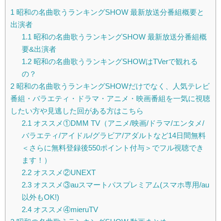
1
昭和の名曲歌うランキングSHOW 最新放送分番組概要と
出演者
1.1
昭和の名曲歌うランキングSHOW 最新放送分番組概
要&出演者
1.2
昭和の名曲歌うランキングSHOWはTVerで観れる
の？
2
昭和の名曲歌うランキングSHOWだけでなく、人気テレビ
番組・バラエティ・ドラマ・アニメ・映画番組を一気に視聴
したい方や見逃した回がある方はこちら
2.1
オススメ①DMM TV（アニメ/映画/ドラマ/エンタメ/
バラエティ/アイドル/グラビア/アダルトなど14日間無料
＜さらに無料登録後550ポイント付与＞でフル視聴でき
ます！）
2.2
オススメ②UNEXT
2.3
オススメ③auスマートパスプレミアム(スマホ専用/au
以外もOK!)
2.4
オススメ④mieruTV