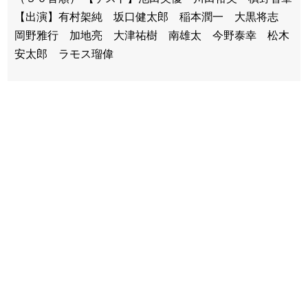
【出演】有村架純 坂口健太郎 稲本潤一 大黒将志
岡野雅行 加地亮 大津祐樹 南雄太 今野泰幸 松木
安太郎 ラモス瑠偉