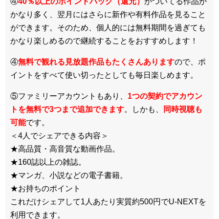
④
40％以上のポイントバック（還元）
がついてる作品が
かなり多く、翌月にはさらに新作や有料作品を見ること
ができます。そのため、個人的には無料期間を過ぎても
かなり楽しめるので継続することをおすすめします！
④
無料で観れる見放題作品もたくさんあります
ので、ポ
イントをすべて使い切ったとしても毎日楽しめます。
⑤ファミリーアカウントもあり、
1つの契約でアカウン
トを無料で3つまで追加できます
。しかも、
同時視聴も
可能
です。
＜4人でシェアできる内容＞
★高品質・高音質な動画作品。
★160誌以上の雑誌。
★マンガ、小説などの電子書籍。
★お持ちのポイント
これだけシェアして1人あたり実質約500円でU-NEXTを
利用できます。