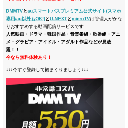
DMMTV
と
auスマートパスプレミアム公式サイト(スマホ
専用/au以外もOK!)
と
U-NEXT
と
mieruTV
は管理人がかな
りおすすめする動画配信サービスです！
人気映画・ドラマ・韓国作品・音楽番組・歌番組・アニ
メ・グラビア・アイドル・アダルト作品などが見放
題！！
今なら無料体験あり！
↓↓↓今すぐ登録して観まくりましょう↓↓↓