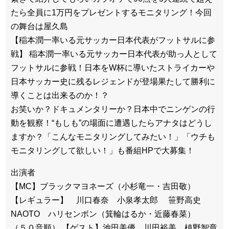
たら全員に1万円をプレゼントするモニタリング！今回
の舞台は屋久島
【稲本潤一率いる元サッカー日本代表がフットサルに参
戦】 稲本潤一率いる元サッカー日本代表が助っ人として
フットサルに参戦！日本をW杯に導いたストライカーや
日本サッカー史に残るレジェンドが登場果たして勝利に
導くことは出来るのか！？
お笑いか？ドキュメンタリーか？日本中でニンゲンの行
動を観察！“もしも”の場面に遭遇したらアナタはどうし
ますか？「こんなモニタリングしてみたい！」「ウチも
モニタリングして欲しい！」も番組HPで大募集！
出演者
【MC】ブラックマヨネーズ（小杉竜一・吉田敬）
【レギュラー】 川口春奈 小泉孝太郎 笹野高史
NAOTO ハリセンボン（箕輪はるか・近藤春菜）
（５０音順） 【ゲスト】池田美優 川田裕美 槙野智章