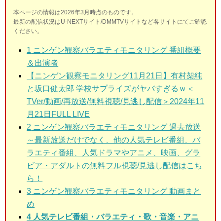
本ページの情報は2026年3月時点のものです。
最新の配信状況はU-NEXTサイト/DMMTVサイトなど各サイトにてご確認
ください。
1
ニンゲン観察バラエティモニタリング 番組概要
＆出演者
【ニンゲン観察モニタリング11月21日】有村架純
と坂口健太郎 学校サプライズがヤバすぎるｗ＜
TVer/動画/再放送/無料視聴/見逃し配信＞2024年11
月21日FULL LIVE
2
ニンゲン観察バラエティモニタリング 過去放送
～最新放送だけでなく、他の人気テレビ番組、バ
ラエティ番組、人気ドラマやアニメ、映画、グラ
ビア・アダルトの無料フル視聴/見逃し配信はこち
ら！
3
ニンゲン観察バラエティモニタリング 動画まと
め
4 人気テレビ番組・バラエティ・歌・音楽・アニ