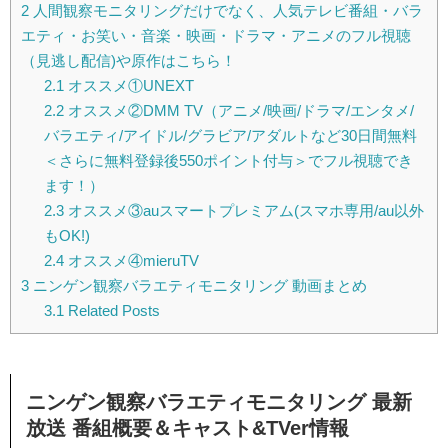
2
人間観察モニタリングだけでなく、人気テレビ番組・バラ
エティ・お笑い・音楽・映画・ドラマ・アニメのフル視聴
（見逃し配信)や原作はこちら！
2.1
オススメ①UNEXT
2.2
オススメ②DMM TV（アニメ/映画/ドラマ/エンタメ/
バラエティ/アイドル/グラビア/アダルトなど30日間無料
＜さらに無料登録後550ポイント付与＞でフル視聴でき
ます！）
2.3
オススメ③auスマートプレミアム(スマホ専用/au以外
もOK!)
2.4
オススメ④mieruTV
3
ニンゲン観察バラエティモニタリング 動画まとめ
3.1
Related Posts
ニンゲン観察バラエティモニタリング 最新
放送 番組概要＆キャスト&TVer情報