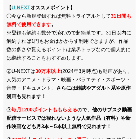
【
U-NEXT
オススメポイント】
①今なら新規登録すれば無料トライアルとして
3
1日間も
無料で使用できます
。
※登録も解約も数分で済むので超簡単です。31日以内に
解約すれば1円もお金はかからず利用できますが、作品
数の多さや貰えるポイントは業界トップなので個人的に
は継続することをおすすめします。
②U-NEXTは
30万本以上
(2024年3月時点)も動画があり、
人気のアニメ・ドラマ・映画・バラエティ・スポーツ・
音楽・ドキュメント、
さらには雑誌やアダルト系や原作
漫画も見れます！
③
毎月1200ポイントももらえる
ので、
他のサブスク動画
配信サービスでは観れないような人気作品（有料）や新
作映画なども月3本～5本以上無料で見れます！