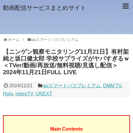
動画配信サービスまとめサイト
ホーム
auスマートパスプレミアム
【ニンゲン観察モニタリング11月21日】有村架
純と坂口健太郎 学校サプライズがヤバすぎるｗ
＜TVer/動画/再放送/無料視聴/見逃し配信＞
2024年11月21日FULL LIVE
2024/11/21
auスマートパスプレミアム
,
DMM TV
,
Hulu
,
mieruTV
,
UNEXT
Main Contents