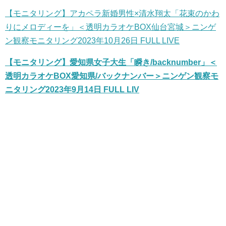
【モニタリング】アカペラ新婚男性×清水翔太「花束のかわ
りにメロディーを」＜透明カラオケBOX仙台宮城＞ニンゲ
ン観察モニタリング2023年10月26日 FULL LIVE
【モニタリング】愛知県女子大生「瞬き/backnumber」＜
透明カラオケBOX愛知県/バックナンバー＞ニンゲン観察モ
ニタリング2023年9月14日 FULL LIV