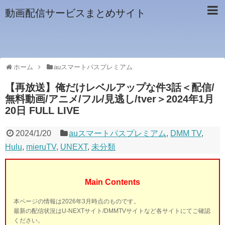
動画配信サービスまとめサイト
ホーム
auスマートパスプレミアム
【再放送】俺だけレベルアップな件3話＜配信/
無料動画/アニメ/フル/見逃し/tver＞2024年1月
20日 FULL LIVE
2024/1/20
auスマートパスプレミアム
,
DMM TV
,
Hulu
,
mieruTV
,
UNEXT
,
未分類
Main Contents
本ページの情報は2026年3月時点のものです。
最新の配信状況はU-NEXTサイト/DMMTVサイトなど各サイトにてご確認
ください。