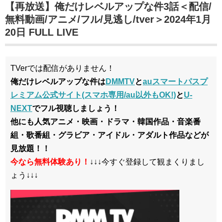
【再放送】俺だけレベルアップな件3話＜配信/
無料動画/アニメ/フル/見逃し/tver＞2024年1月
20日 FULL LIVE
TVerでは配信がありません！
俺だけレベルアップな件は
DMMTV
と
auスマートパスプ
レミアム公式サイト(スマホ専用/au以外もOK!)
と
U-
NEXT
でフル視聴しましょう！
他にも人気アニメ・映画・ドラマ・韓国作品・音楽番
組・歌番組・グラビア・アイドル・アダルト作品などが
見放題！！
今なら無料体験あり！
↓↓↓今すぐ登録して観まくりまし
ょう↓↓↓