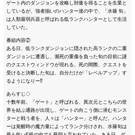
ゲート内のダンジョンを攻略し対価を得ることを生業と
しているが、強者揃いのハンター達の中で、「水篠 旬」
は人類最弱兵器と呼ばれる低ランクハンターとして生活
していた。
番組内容②
ある日、低ランクダンジョンに隠された高ランクの二重
ダンジョンに遭遇し、瀕死の重傷を負った旬の目前に謎
のクエストウィンドウが現れる。死の間際、クエストを
受けると決断した旬は、自分だけが「レベルアップ」す
るようになりー⁉
あらすじ◇
十数年前。「ゲート」と呼ばれる、異次元とこちらの世
界を結ぶ通路が出現し、ゲートの向こう側に潜むモンス
ターと戦う者を、人々は「ハンター」と呼んだ。ハンタ
ーは覚醒時の魔力量によってランク分けされ、水篠旬は
最も低いE級の中でも最弱と言われていた。ある日、ダ