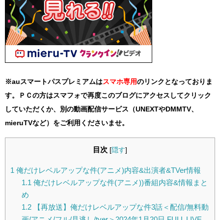
※auスマートパスプレミアムは
スマホ
専用
のリンクとなっておりま
す。ＰＣの方はスマフォで再度このブログにアクセスしてクリック
していただくか、別の動画配信サービス（UNEXTやDMMTV、
mieruTVなど）をご利用くださいませ。
目次
[
隠す
]
1
俺だけレベルアップな件(アニメ)内容&出演者&TVer情報
1.1
俺だけレベルアップな件(アニメ))番組内容&情報まと
め
1.2
【再放送】俺だけレベルアップな件3話＜配信/無料動
画/アニメ/フル/見逃し/tver＞2024年1月20日 FULL LIVE