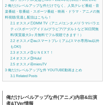
2
俺だけレベルアップな件だけでなく、人気テレビ番組・音
楽番組・歌番組・スポーツ番組・映画・ドラマ・アニメの無
料視聴/見逃し配信はこちら！
2.1
オススメ①DMM TV（アニメ/エンタメ/ドラマ/バラエ
ティ/スポーツ/アイドル/グラビア/アダルトなど30日間無
料/実質最大3ヶ月無料でフル視聴できます！）
2.2
オススメ②auスマートプレミアム(スマホ専用/au以外
もOK!)
2.3
オススメ③ＵＮＥXＴ！
2.4
オススメ③Hulu!
2.5
オススメ④mieruTV
3
俺だけレベルアップな件 YOUTUBE動画まとめ
3.1
Related Posts
俺だけレベルアップな件(アニメ)内容&出演
者&TVer情報