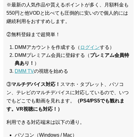
※最新の人気作品や貰えるポイントが多く、月額料金も
550円と他VODと比べても圧倒的に安いので個人的には
継続利用をおすすめします。
②無料登録まで超簡単！
DMMアカウントを作成する（
ログイン
する）
DMMプレミアム会員に登録する（
プレミアム会員特
典あり！
）
DMM TV
の視聴を始める
③
マルチデバイス対応！
スマホ・タブレット、パソコ
ン、テレビのマルチデバイスに対応している
ので、いつ
でもどこでも動画を見れます。
（PS4/PS5でも観れま
す。VR視聴にも対応！）
利用できる対応端末は以下の通り。
パソコン（Windows / Mac）