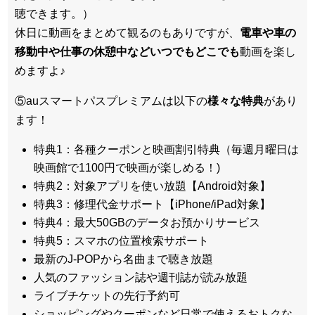
聴できます。）
休日に動画をまとめて観るのもありですが、
電車や車の
移動中や仕事の休憩中などいつでもどこでも
動画を楽し
めますよ♪
⑤auスマートパスプレミアムは以下の
様々な特典
があり
ます！
特典1：各種クーポンと映画割引特典（毎週月曜日は
映画館で1100円で映画が楽しめる！)
特典2：対象アプリを使い放題【Android対象】
特典3：修理代金サポート【iPhone/iPad対象】
特典4：最大50GBのデータお預かりサービス
特典5：スマホの位置検索サポート
最新のJ-POPから名曲まで聴き放題
人気のファッション誌や週刊誌が読み放題
ライブチケットの先行予約可
ショッピングやクーポンなど日常で使えるおトクな