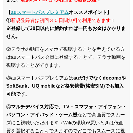
【
auスマートパスプレミアム
オススメポイント】
①
新規登録者は初回３０日間無料で利用できます
！
※登録して30日以内に解約すれば一円もお金はかかりま
せん。
②テラサの動画をスマホで視聴することを考えている方
はauスマートパス会員に登録することで、テラサ動画を
視聴することができます。
③auスマートパスプレミアムは
auだけでなくdocomoや
SoftBank、UQ mobileなど格安携帯(格安SIM)でも加入
可能です。
④
マルチデバイス対応
で、
TV・スマフォ・アイフォン・
パソコン・アイパッド・ゲーム機
などで高画質でスムー
ズにご視聴いただけます（Wifiの環境が悪いときは低画
質を選択することもできますのでどこでもスムーズに視