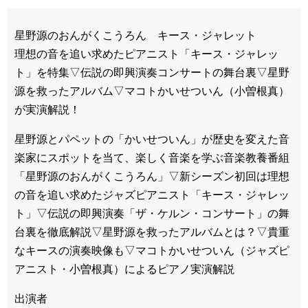
星野源のおんがくこうろん キース・ジャレット
理想の音を追い求めたピアニスト「キース・ジャレッ
ト」を特集▽伝説の即興演奏コンサートの舞台裏▽星野
源を救ったアルバム▽マコトかいせついん（小曽根真）
が実演解説！
星野源とパペットの「かいせついん」が歴史を変えた音
楽家にスポットを当て、楽しく音楽を学ぶ音楽教養番組
「星野源のおんがくこうろん」▽新シーズン初回は理想
の音を追い求めたジャズピアニスト「キース・ジャレッ
ト」▽伝説の即興演奏「ザ・ケルン・コンサート」の舞
台裏を徹底解説▽星野源を救ったアルバムとは？▽貴重
なキースの演奏映像も▽マコトかいせついん（ジャズピ
アニスト・小曽根真）によるピアノ実演解説
出演者