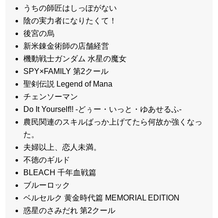
うちの師匠はしっぽがない
陰の実力者になりたくて！
後宮の烏
新米錬金術師の店舗経営
機動戦士ガンダム 水星の魔女
SPY×FAMILY 第2クール
聖剣伝説 Legend of Mana
チェンソーマン
Do It Yourself!! -どぅー・いっと・ゆあせるふ-
農民関連のスキルばっか上げてたら何故か強くなっ
た。
夫婦以上、恋人未満。
不徳のギルド
BLEACH 千年血戦篇
ブルーロック
ベルセルク 黄金時代篇 MEMORIAL EDITION
惑星のさみだれ 第2クール