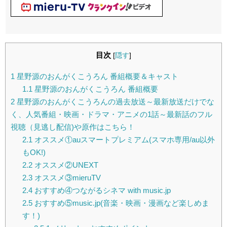
目次
[
隠す
]
1
星野源のおんがくこうろん 番組概要＆キャスト
1.1
星野源のおんがくこうろん 番組概要
2
星野源のおんがくこうろんの過去放送～最新放送だけでな
く、人気番組・映画・ドラマ・アニメの1話～最新話のフル
視聴（見逃し配信)や原作はこちら！
2.1
オススメ①auスマートプレミアム(スマホ専用/au以外
もOK!)
2.2
オススメ②UNEXT
2.3
オススメ③mieruTV
2.4
おすすめ④つながるシネマ with music.jp
2.5
おすすめ⑤music.jp(音楽・映画・漫画など楽しめま
す！)