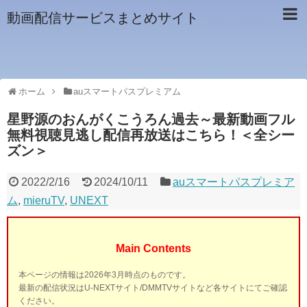
動画配信サービスまとめサイト
ホーム
auスマートパスプレミアム
星野源のおんがくこうろん過去～最新動画フル
無料視聴見逃し配信再放送はこちら！＜全シー
ズン＞
2022/2/16
2024/10/11
auスマートパスプレミア
ム
,
mieruTV
,
UNEXT
Main Contents
本ページの情報は2026年3月時点のものです。
最新の配信状況はU-NEXTサイト/DMMTVサイトなど各サイトにてご確認
ください。