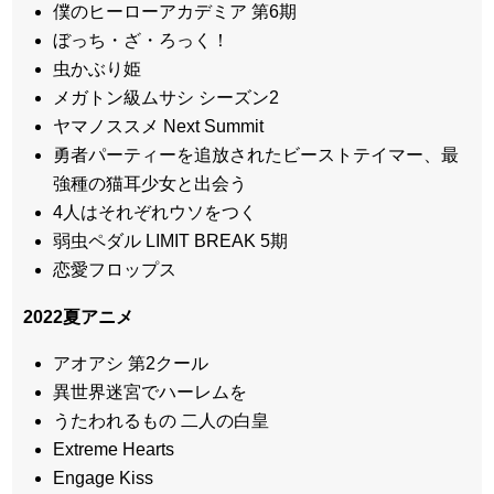
僕のヒーローアカデミア 第6期
ぼっち・ざ・ろっく！
虫かぶり姫
メガトン級ムサシ シーズン2
ヤマノススメ Next Summit
勇者パーティーを追放されたビーストテイマー、最
強種の猫耳少女と出会う
4人はそれぞれウソをつく
弱虫ペダル LIMIT BREAK 5期
恋愛フロップス
2022
夏アニメ
アオアシ 第2クール
異世界迷宮でハーレムを
うたわれるもの 二人の白皇
Extreme Hearts
Engage Kiss