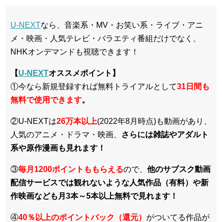
U-NEXT
なら、音楽系・MV・お笑い系・ライブ・アニ
メ・映画・人気テレビ・バラエティ番組だけでなく、
NHKオンデマンドも視聴できます！
【
U-NEXT
オススメポイント】
①今なら新規登録すれば無料トライアルとして
3
1日間も
無料で使用できます
。
②U-NEXTは
26万本以上
(2022年8月時点)も動画があり、
人気のアニメ・ドラマ・映画、
さらには雑誌やアダルト
系や原作漫画も見れます！
③
毎月1200ポイントももらえる
ので、
他のサブスク動画
配信サービスでは観れないような人気作品（有料）や新
作映画なども月3本～5本以上無料で見れます！
④
40％以上のポイントバック（還元）
がついてる作品が