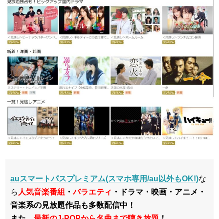
auスマートパスプレミアム(スマホ専用/au以外もOK!)
な
ら
人気音楽番組
・
バラエティ
・ドラマ・映画・アニメ・
音楽系の見放題作品も多数配信中！
また、
最新のJ-POPから名曲まで聴き放題
！