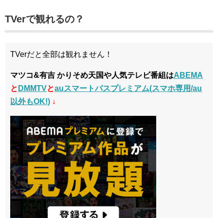
TVerで観れるの？
TVerだと全部は観れません！
マツコ&有吉 かりそめ天国や人気テレビ番組は
ABEMA
と
DMMTV
と
auスマートパスプレミアム(スマホ専用/au
以外もOK!)
↓