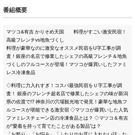
番組概要
マツコ&有吉 かりそめ天国 料理がすごい激安民宿！
高級フレンチvs地魚づくし
料理が豪華なのに激安なオススメ民宿をU字工事が調
査！銀座の名店で修業したシェフの高級フレンチ＆地魚
づくしのフルコースが登場！マツコが爆買いしたファミ
レス冷凍食品
◇料理に力入れすぎ！コスパ最強民宿をＵ字工事が調
査！ 銀座のフレンチ超名店で修業したシェフの味が新潟
県の佐渡で!? 神奈川の穴場観光地で発見！豪華な地魚フ
ルコースが堪能できる激安宿 ◇マツコが爆買いした人気
ファミレスチェーン店の冷凍食品とは？ ◇マツコ＆有吉
が“愛着を持って育てたことがある製品”は？
「お怒り」「お悩み」「ふたりのお耳に入れたい話」な