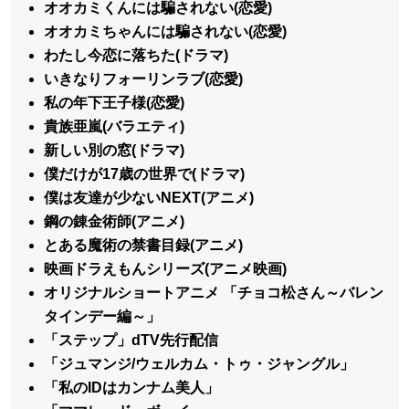
オオカミくんには騙されない(恋愛)
オオカミちゃんには騙されない(恋愛)
わたし今恋に落ちた(ドラマ)
いきなりフォーリンラブ
(恋愛)
私の年下王子様
(恋愛)
貴族亜嵐(バラエティ)
新しい別の窓(ドラマ)
僕だけが17歳の世界で(ドラマ)
僕は友達が少ないNEXT(アニメ)
鋼の錬金術師(アニメ)
とある魔術の禁書目録(アニメ)
映画ドラえもんシリーズ(アニメ映画)
オリジナルショートアニメ 「チョコ松さん～バレン
タインデー編～」
「ステップ」dTV先行配信
「ジュマンジ/ウェルカム・トゥ・ジャングル」
「私のIDはカンナム美人」