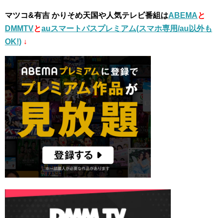
マツコ&有吉 かりそめ天国や人気テレビ番組は
ABEMA
と
DMMTV
と
auスマートパスプレミアム(スマホ専用/au以外も
OK!)
↓