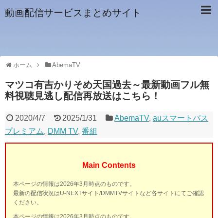
動画配信サービスまとめサイト
ホーム
AbemaTV
マツコ有吉かりそめ天国過去～最新動画フル無
料視聴見逃し配信再放送はこちら！
2020/4/7
2025/1/31
AbemaTV
,
auスマートパス
プレミアム
,
DMM TV
,
番組
Main Contents
本ページの情報は2026年3月時点のものです。
最新の配信状況はU-NEXTサイト/DMMTVサイトなど各サイトにてご確認
ください。
本ページの情報は2026年3月時点のものです。