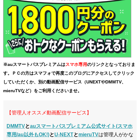
※auスマートパスプレミアムは
スマホ
専用
のリンクとなっておりま
す。ＰＣの方はスマフォで再度このブログにアクセスしてクリック
していただくか、別の動画配信サービス（UNEXTやDMMTV、
mieruTVなど）をご利用くださいませ。
【管理人オススメ動画配信サービス】
DMMTV
と
auスマートパスプレミアム公式サイト(スマホ
専用/au以外もOK!)
と
U-NEXT
と
mieruTV
は管理人がかな