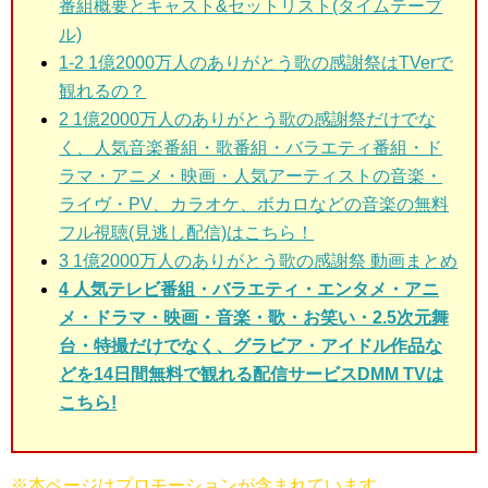
番組概要とキャスト&セットリスト(タイムテーブ
ル)
1-2
1億2000万人のありがとう歌の感謝祭はTVerで
観れるの？
2 1億2000万人のありがとう歌の感謝祭だけでな
く、
人気音楽番組・歌番組・バラエティ番組・ド
ラマ・アニメ・映画・人気アーティストの音楽・
ライヴ・PV、カラオケ、ボカロなどの音楽の無料
フル視聴(見逃し配信)はこちら！
3 1億2000万人のありがとう歌の感謝祭
動画まとめ
4 人気テレビ番組・バラエティ・エンタメ・アニ
メ・ドラマ・映画・音楽・歌・お笑い・2.5次元舞
台・特撮だけでなく、グラビア・アイドル作品な
どを14日間無料で観れる配信サービスDMM TVは
こちら!
※本ページはプロモーションが含まれています