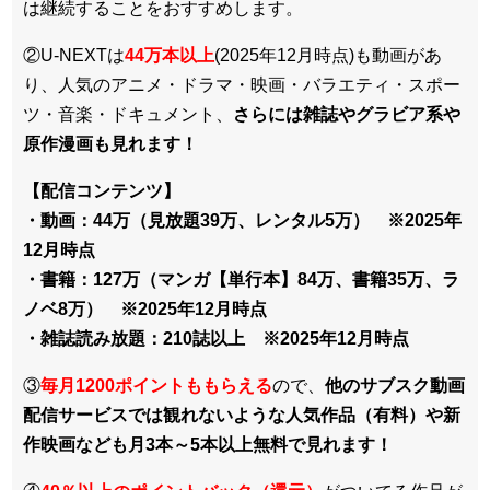
は継続することをおすすめします。
②U-NEXTは
44万本以上
(2025年12月時点)も動画があ
り、人気のアニメ・ドラマ・映画・バラエティ・スポー
ツ・音楽・ドキュメント、
さらには雑誌やグラビア系や
原作漫画も見れます！
【配信コンテンツ】
・動画：44万（見放題39万、レンタル5万） ※2025年
12月時点
・書籍：127万（マンガ【単行本】84万、書籍35万、
ラ
ノベ8万） ※2025年12月時点
・雑誌読み放題：210誌以上 ※2025年12月時点
③
毎月1200ポイントももらえる
ので、
他のサブスク動画
配信サービスでは観れないような人気作品（有料）や新
作映画なども月3本～5本以上無料で見れます！