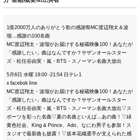
1億2000万人のありがとう歌の感謝祭MC渡辺翔太＆波
瑠…感謝の100名曲
MC渡辺翔太・波瑠がお届けする秘蔵映像100！あなたが
「感謝したい」曲はなんですか？サザンオールスター
ズ・松任谷由実・嵐・BTS・スノーマン名曲大放出
5月6日 水曜 19:00 -21:54 日テレ1
x facebok line
MC渡辺翔太・波瑠がお届けする秘蔵映像100！あなたが
「感謝したい」曲はなんですか？サザンオールスター
ズ・松任谷由実・嵐・BTS・スノーマン名曲大放出▽ス
ポーツを彩った名曲▽夏の名曲といえば…あの曲！▽緑
黄色社会、King & Prince、Ado、なにわ男子も参加！ス
タジオで最新曲も披露！▽坂本花織選手が支えられた感