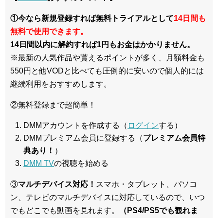
①今なら新規登録すれば無料トライアルとして
14日間も
無料で使用できます。
14日間以内に解約すれば1円もお金はかかりません。
※最新の人気作品や貰えるポイントが多く、月額料金も
550円と他VODと比べても圧倒的に安いので個人的には
継続利用をおすすめします。
②無料登録まで超簡単！
DMMアカウントを作成する（
ログイン
する）
DMMプレミアム会員に登録する（
プレミアム会員特
典あり！
）
DMM TV
の視聴を始める
③
マルチデバイス対応！
スマホ・タブレット、パソコ
ン、テレビのマルチデバイスに対応している
ので、いつ
でもどこでも動画を見れます。
（PS4/PS5でも観れま