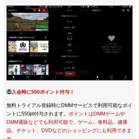
⑤
入会時に550ポイント付与！
無料トライアル登録時にDMMサービスで利用可能なポイ
ントに550pt付与されます。
ポイントはDMMゲームや
DMM通販などでも利用可能で、ゲーム、食料品、健康
品、チケット、DVDなどのショッピングにも利用できま
す。