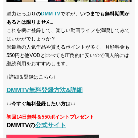
魅力たっぷりの
DMM TV
ですが、
いつまでも無料期間が
あるとは限りません。
これを機に登録して、楽しい動画ライフを満喫してみて
はいかがでしょうか？
※最新の人気作品や貰えるポイントが多く、月額料金も
550円と他VODと比べても圧倒的に安いので個人的には
継続利用をおすすめします。
↓詳細＆登録はこちら↓
DMMTV無料登録方法&詳細
↓↓今すぐ無料登録したい方は↓↓
初回14日無料＆550ポイントプレゼント
DMMTVの
公式サイト