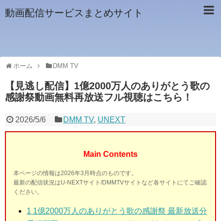
動画配信サービスまとめサイト
ホーム
DMM TV
【見逃し配信】1億2000万人のありがとう歌の
感謝祭動画無料再放送フル視聴はこちら！
2026/5/6
DMM TV
,
UNEXT
Main Contents
本ページの情報は2026年3月時点のものです。
最新の配信状況はU-NEXTサイト/DMMTVサイトなど各サイトにてご確認
ください。
1
1億2000万人のありがとう歌の感謝祭 最新放送分