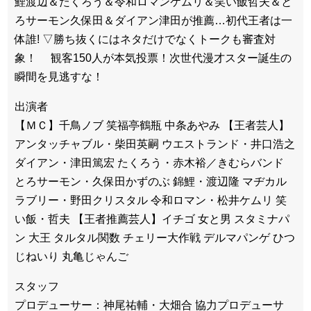
鯉渡辺＆たくろう＆令和ロマンケムリ＆笑い飯哲夫＆と
ろサーモン久保田＆ダイアン津田が推薦…初代王者は一
体誰! ▽勝ち抜くにはネタだけでなくトークも審査対
象！ 観客150人が本気投票！次世代漫才スター誕生の
瞬間を見逃すな！
出演者
【ＭＣ】千鳥ノブ 笑福亭鶴瓶 中条あやみ 【王者芸人】
アンタッチャブル・柴田英嗣 ウエストランド・井口浩之
ダイアン・津田篤宏 たくろう・赤木裕／きむらバンド
とろサーモン・久保田かずのぶ 錦鯉・渡辺隆 マヂカル
ラブリー・野田クリスタル 令和ロマン・松井ケムリ 笑
い飯・哲夫 【王者推薦芸人】イチゴ 女と男 スタミナパ
ン 大王 タルタル関数 チェリー大作戦 デルマパンゲ ひつ
じねいり 丸亀じゃんご
スタッフ
プロデューサー：神尾祐輔・大畑合 協力プロデューサ