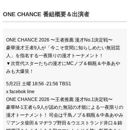
ONE CHANCE 番組概要＆出演者
ONE CHANCE 2026 〜王者推薦 漫才No.1決定戦〜
豪華漫才王者9人が「今こそ世間に知らしめたい無冠芸
人」を指名する一夜限りの漫才トーナメント！
▼次世代スターたちの漫才にMCノブ＆鶴瓶＆中条あや
みも大爆笑！
5月2日 土曜 18:56 -21:56 TBS1
x facebok line
ONE CHANCE 2026 〜王者推薦 漫才No.1決定戦〜
豪華M-1王者ら9人が認めた無冠の才能による一夜限りの
漫才トーナメント！ 司会は千鳥ノブ＆鶴瓶＆中条あやみ
▽アンタ柴田＆マヂラブ野田＆ウエストランド井口＆錦