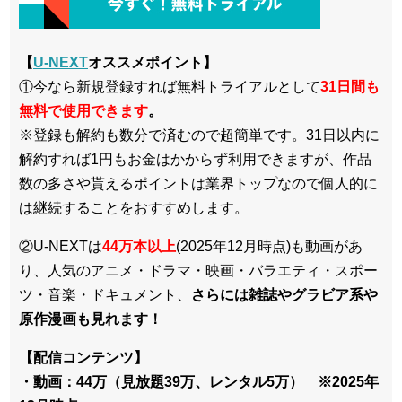
【
U-NEXT
オススメポイント】
①今なら新規登録すれば無料トライアルとして
3
1日間も
無料で使用できます
。
※登録も解約も数分で済むので超簡単です。31日以内に
解約すれば1円もお金はかからず利用できますが、作品
数の多さや貰えるポイントは業界トップなので個人的に
は継続することをおすすめします。
②U-NEXTは
44万本以上
(2025年12月時点)も動画があ
り、人気のアニメ・ドラマ・映画・バラエティ・スポー
ツ・音楽・ドキュメント、
さらには雑誌やグラビア系や
原作漫画も見れます！
【配信コンテンツ】
・動画：44万（見放題39万、レンタル5万） ※2025年