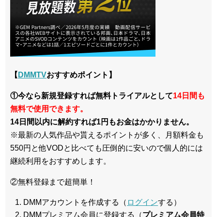
【
DMMTV
おすすめポイント】
①今なら新規登録すれば無料トライアルとして
14日間も
無料で使用できます。
14日間以内に解約すれば1円もお金はかかりません。
※最新の人気作品や貰えるポイントが多く、月額料金も
550円と他VODと比べても圧倒的に安いので個人的には
継続利用をおすすめします。
②無料登録まで超簡単！
DMMアカウントを作成する（
ログイン
する）
DMMプレミアム会員に登録する（
プレミアム会員特