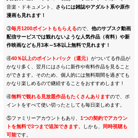
音楽・ドキュメント、
さらには雑誌やアダルト系や原作
漫画も見れます！
③
毎月1200ポイントももらえる
ので、
他のサブスク動画
配信サービスでは観れないような人気作品（有料）や新
作映画なども月3本～5本以上無料で見れます！
④
40％以上のポイントバック（還元）
がついてる作品が
かなり多く、翌月にはさらに新作や有料作品を見ること
ができます。そのため、個人的には無料期間を過ぎても
かなり楽しめるので継続することをおすすめします！
④
無料で観れる見放題作品もたくさんあります
ので、ポ
イントをすべて使い切ったとしても毎日楽しめます。
⑤ファミリーアカウントもあり、
1つの契約でアカウン
トを無料で3つまで追加できます
。しかも、
同時視聴も
可能
です。