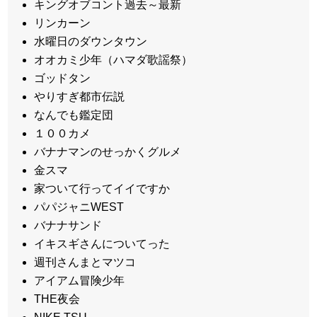
キングオブコント過去～最新
リンカーン
水曜日のダウンタウン
オオカミ少年（ハマダ歌謡祭）
ゴッドタン
やりすぎ都市伝説
なんでも鑑定団
１００カメ
バナナマンのせっかくグルメ
金スマ
家ついて行ってイイですか
パパジャニWEST
バナナサンド
イキスギさんについてった
週刊さんまとマツコ
アイアム冒険少年
THE夜会