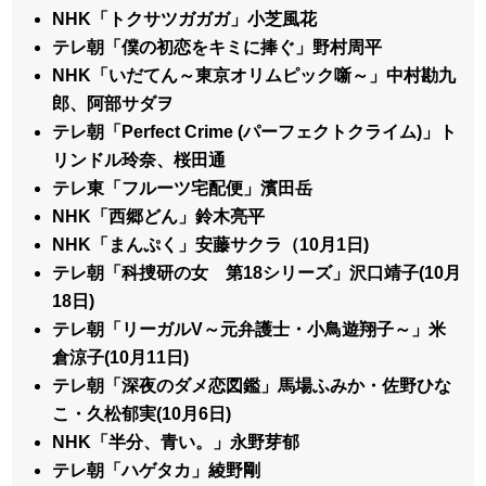
NHK「トクサツガガガ」小芝風花
テレ朝「僕の初恋をキミに捧ぐ」野村周平
NHK「いだてん～東京オリムピック噺～」中村勘九
郎、阿部サダヲ
テレ朝「Perfect Crime (パーフェクトクライム)」ト
リンドル玲奈、桜田通
テレ東「フルーツ宅配便」濱田岳
NHK「西郷どん」鈴木亮平
NHK「まんぷく」安藤サクラ（10月1日)
テレ朝「科捜研の女 第18シリーズ」沢口靖子(10月
18日)
テレ朝「リーガルV～元弁護士・小鳥遊翔子～」米
倉涼子(10月11日)
テレ朝「深夜のダメ恋図鑑」馬場ふみか・佐野ひな
こ・久松郁実(10月6日)
NHK「半分、青い。」永野芽郁
テレ朝「ハゲタカ」綾野剛