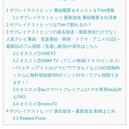
1
ザグレイテストヒッツ 番組概要＆キャスト＆TVer情報
1.1
ザグレイテストヒッツ 最新放送 番組概要＆出演者
2
ザグレイテストヒッツはTVerで観れるの？
3
ザグレイテストヒッツの過去放送～最新放送だけでなく、
人気テレビ番組・音楽番組・映画・ドラマ・アニメの1話～
最新話のフル視聴（見逃し配信)や原作はこちら
3.1
オススメ①UNEXT
3.2
オススメ②DMM TV（アニメ/映画/ドラマ/エンタメ/
バラエティ/アイドル/グラビア/アダルトなど14日間無料
＜さらに無料登録後550ポイント付与＞でフル視聴でき
ます！）
3.3
オススメ③auスマートプレミアム(スマホ専用/au以外
もOK!)
3.4
オススメ③mieruTV
4
ザグレイテストヒッツ 過去放送～最新放送 動画まとめ
4.1
Related Posts