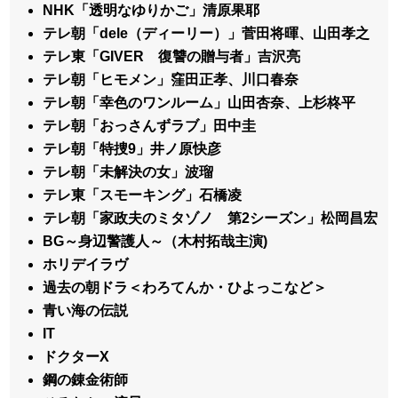
NHK「透明なゆりかご」清原果耶
テレ朝「dele（ディーリー）」菅田将暉、山田孝之
テレ東「GIVER 復讐の贈与者」吉沢亮
テレ朝「ヒモメン」窪田正孝、川口春奈
テレ朝「幸色のワンルーム」山田杏奈、上杉柊平
テレ朝「おっさんずラブ」田中圭
テレ朝「特捜9」井ノ原快彦
テレ朝「未解決の女」波瑠
テレ東「スモーキング」石橋凌
テレ朝「家政夫のミタゾノ 第2シーズン」松岡昌宏
BG～身辺警護人～（木村拓哉主演)
ホリデイラヴ
過去の朝ドラ＜わろてんか・ひよっこなど＞
青い海の伝説
IT
ドクターX
鋼の錬金術師