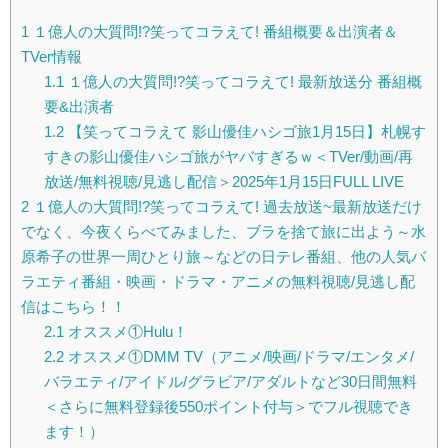
1
１億人の大質問!?笑ってコラえて! 番組概要＆出演者＆
TVer情報
1.1
１億人の大質問!?笑ってコラえて! 最新放送分 番組概
要&出演者
1.2
【笑ってコラえて 影山優佳ハシゴ旅1月15日】札幌す
すきの影山優佳ハシゴ旅がヤバすぎるｗ＜TVer/動画/再
放送/無料視聴/見逃し配信＞2025年1月15日FULL LIVE
2
１億人の大質問!?笑ってコラえて! 過去放送~最新放送だけ
でなく、今夜くらべてみました、ブラを捨て旅に出よう～水
原希子の世界一周ひとり旅～などの日テレ番組、他の人気バ
ラエティ番組・映画・ドラマ・アニメの無料視聴/見逃し配
信はこちら！！
2.1
オススメ①Hulu！
2.2
オススメ①DMM TV（アニメ/映画/ドラマ/エンタメ/
バラエティ/アイドル/グラビア/アダルトなど30日間無料
＜さらに無料登録後550ポイント付与＞でフル視聴でき
ます！）