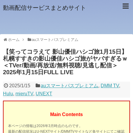
動画配信サービスまとめサイト
ホーム
auスマートパスプレミアム
【笑ってコラえて 影山優佳ハシゴ旅1月15日】
札幌すすきの影山優佳ハシゴ旅がヤバすぎるｗ
＜TVer/動画/再放送/無料視聴/見逃し配信＞
2025年1月15日FULL LIVE
2025/1/15
auスマートパスプレミアム
,
DMM TV
,
Hulu
,
mieruTV
,
UNEXT
Main Contents
本ページの情報は2026年3月時点のものです。
最新の配信状況はU-NEXTサイト/DMMTVサイトなど各サイトにてご確認