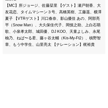
【MC】所ジョージ、佐藤栞里 【ゲスト】瀬戸朝香、大
友花恋、タイムマシーン３号、高橋英樹、工藤遥、横澤
夏子 【VTRゲスト】川口春奈、影山優佳 あの、阿部亮
平（Snow Man）、大久保佳代子、岡慎之助、上白石萌
歌、小泉孝太郎、城田優、DJ KOO、天童よしみ、永尾
柚乃、ねば〜る君、藤ヶ谷太輔（Kis-My-Ft2）、槙野智
章、もう中学生、山里亮太 【ナレーション】梶裕貴