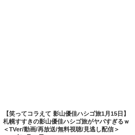
【笑ってコラえて 影山優佳ハシゴ旅1月15日】
札幌すすきの影山優佳ハシゴ旅がヤバすぎるｗ
＜TVer/動画/再放送/無料視聴/見逃し配信＞