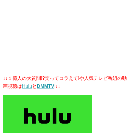
↓↓１億人の大質問!?笑ってコラえて!や人気テレビ番組の動
画視聴は
Hulu
と
DMMTV
!↓↓