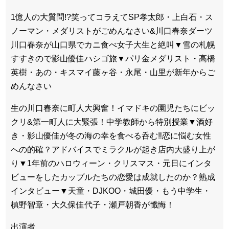
1億人の大質問!?笑ってコラえてSP孝太郎・上白石・ス
ノーマン・メダリストがごめんなさい&川口春奈ダーツ
川口春奈が山口県でカニ食べ女子大生と絶叫▼雪の札幌
すすきので影山優佳ハシゴ旅▼パリ金メダリスト・高橋
英樹・あの・キスマイ藤ヶ谷・永尾・山里が新年からご
めんなさい
生の川口春奈に町人大興奮！イマドキの園児たちにビッ
クリ&第一町人に大緊張！中学教師から特別授業▼酒好
き・影山優佳が冬の海の幸を食べる呑む‼恋に悩む女性
への的確？アドバイスでミラクルが起き店内大盛り上が
り▼1年前のハロウィーン・クリスマス・元日にインタ
ビューをしたカップルたちの恋愛は成就したのか？熟成
インタビュー▼天童・DJKOO・城田優・もう中学生・
槙野智章・大久保佳代子・瀬戸朝香が懺悔！
出演者