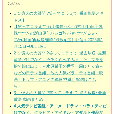
ください。
1
１億人の大質問!?笑ってコラえて! 番組概要とキ
ャスト
【笑ってコラえて 影山優佳ハシゴ旅1月15日】札
幌すすきの影山優佳ハシゴ旅がヤバすぎるｗ＜
TVer/動画/再放送/無料視聴/見逃し配信＞2025年1
月15日FULL LIVE
2
１億人の大質問!?笑ってコラえて! 過去放送~最新
放送だけでなく、今夜くらべてみました、ブラを
捨て旅に出よう～水原希子の世界一周ひとり旅～
などの日テレ番組、他の人気バラエティ番組・映
画・ドラマ・アニメの視聴/見逃し配信はこち
ら！！
3
１億人の大質問!?笑ってコラえて! 過去放送~最新
放送 動画まとめ
4 人気テレビ番組・アニメ・ドラマ・バラエティだ
けでなく、グラビア・アイドル・アダルト作品な