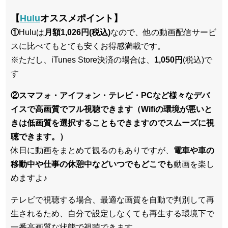
【
Hulu
オススメポイント】
①
Huluは
月額1,026円(税込)
なので、他の動画配信サービ
スに比べてもとても安くお得感満載です。
※ただし、iTunes Store決済の場合は、
1,050円
(税込)で
す
②スマフォ・アイフォン・テレビ・PCなど様々なデバ
イスで高画質でフル視聴できます（Wifiの環境が悪いと
きは低画質を選択することもできますのでスムーズに視
聴できます。）
休日に動画をまとめて観るのもありですが、
電車や車の
移動中や仕事の休憩中などいつでもどこでも
動画を楽し
めますよ♪
テレビで視聴する場合、最適な画質を自動で判別して再
生されるため、
自分で設定しなくても再生する環境下で
一番高画質な状態
で視聴できます。