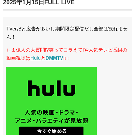
2025年1月15日FULL LIVE
TVerだと広告が多いし期間限定配信だし全部は観れませ
ん！
↓↓１億人の大質問!?笑ってコラえて!や人気テレビ番組の
動画視聴は
Hulu
と
DMMTV
!↓↓