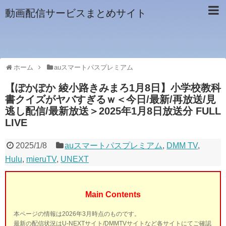
動画配信サービスまとめサイト
ホーム
auスマートパスプレミアム
【ぽかぽか 綾小路きみまろ1月8日】小学校教科
書クイズがヤバすぎるｗ＜今日/最新/再放送/見
逃し配信/最新放送＞2025年1月8日放送分 FULL
LIVE
2025/1/8
auスマートパスプレミアム
,
DMM TV
,
Hulu
,
mieruTV
,
UNEXT
Main Contents
本ページの情報は2026年3月時点のものです。
最新の配信状況はU-NEXTサイト/DMMTVサイトなど各サイトにてご確認