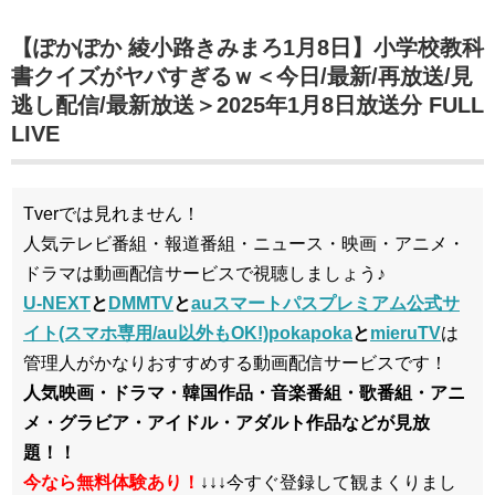
【ぽかぽか 綾小路きみまろ1月8日】小学校教科
書クイズがヤバすぎるｗ＜今日/最新/再放送/見
逃し配信/最新放送＞2025年1月8日放送分 FULL
LIVE
Tverでは見れません！
人気テレビ番組・報道番組・ニュース・映画・アニメ・
ドラマは動画配信サービスで視聴しましょう♪
U-NEXT
と
DMMTV
と
auスマートパスプレミアム公式サ
イト(スマホ専用/au以外もOK!)pokapoka
と
mieruTV
は
管理人がかなりおすすめする動画配信サービスです！
人気映画・ドラマ・韓国作品・音楽番組・歌番組・アニ
メ・グラビア・アイドル・アダルト作品などが見放
題！！
今なら無料体験あり！
↓↓↓今すぐ登録して観まくりまし