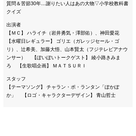
質問＆苦節30年…謝りたい人はあの大物▽小学校教科書
クイズ
出演者
【ＭＣ】 ハライチ（岩井勇気・澤部佑）、神田愛花
【水曜日レギュラー】 ゴリエ（ガレッジセール・ゴ
リ）、辻希美、加藤大悟、山本賢太（フジテレビアナウ
ンサー） 【ぽいぽいトークゲスト】 綾小路きみま
ろ 【生歌唱企画】 ＭＡＴＳＵＲＩ
スタッフ
【テーマソング】 チャラン・ポ・ランタン「ぽかぽ
か」 【ロゴ・キャラクターデザイン】 青山哲士