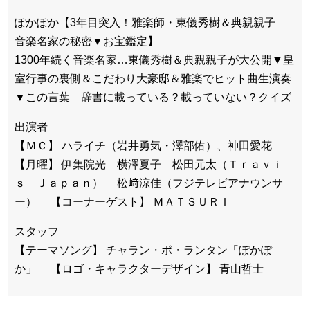
ぽかぽか【3年目突入！雅楽師・東儀秀樹＆典親親子
音楽名家の秘密▼お宝鑑定】
1300年続く音楽名家…東儀秀樹＆典親親子が大公開▼皇
室行事の裏側＆こだわり大豪邸＆雅楽でヒット曲生演奏
▼この言葉 辞書に載っている？載っていない？クイズ
出演者
【ＭＣ】 ハライチ（岩井勇気・澤部佑）、神田愛花
【月曜】 伊集院光 横澤夏子 松田元太（Ｔｒａｖｉ
ｓ Ｊａｐａｎ） 松﨑涼佳（フジテレビアナウンサ
ー） 【コーナーゲスト】 ＭＡＴＳＵＲＩ
スタッフ
【テーマソング】 チャラン・ポ・ランタン「ぽかぽ
か」 【ロゴ・キャラクターデザイン】 青山哲士