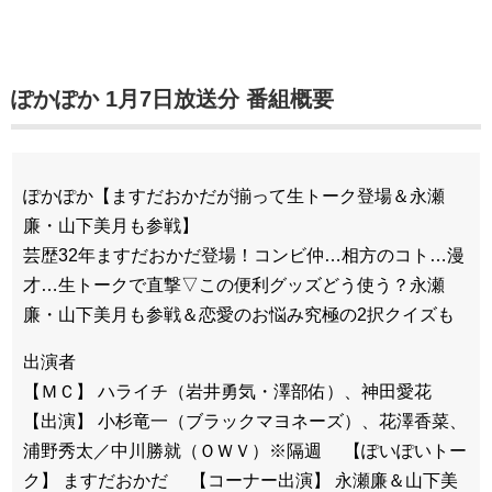
ぽかぽか 1月7日放送分 番組概要
ぽかぽか【ますだおかだが揃って生トーク登場＆永瀬
廉・山下美月も参戦】
芸歴32年ますだおかだ登場！コンビ仲…相方のコト…漫
才…生トークで直撃▽この便利グッズどう使う？永瀬
廉・山下美月も参戦＆恋愛のお悩み究極の2択クイズも
出演者
【ＭＣ】 ハライチ（岩井勇気・澤部佑）、神田愛花
【出演】 小杉竜一（ブラックマヨネーズ）、花澤香菜、
浦野秀太／中川勝就（ＯＷＶ）※隔週 【ぽいぽいトー
ク】 ますだおかだ 【コーナー出演】 永瀬廉＆山下美