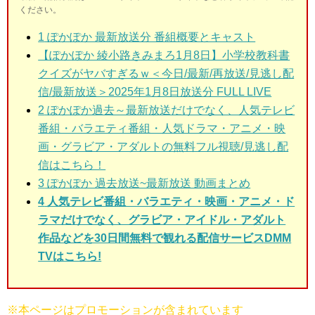
ください。
1
ぽかぽか 最新放送分 番組概要とキャスト
【ぽかぽか 綾小路きみまろ1月8日】小学校教科書
クイズがヤバすぎるｗ＜今日/最新/再放送/見逃し配
信/最新放送＞2025年1月8日放送分 FULL LIVE
2
ぽかぽか過去～最新放送だけでなく、人気テレビ
番組・バラエティ番組・人気ドラマ・アニメ・映
画・グラビア・アダルトの無料フル視聴/見逃し配
信はこちら！
3
ぽかぽか 過去放送~最新放送 動画まとめ
4
人気テレビ番組・バラエティ・映画・アニメ・ド
ラマだけでなく、グラビア・アイドル・アダルト
作品などを30日間無料で観れる配信サービスDMM
TVはこち
ら!
※本ページはプロモーションが含まれています