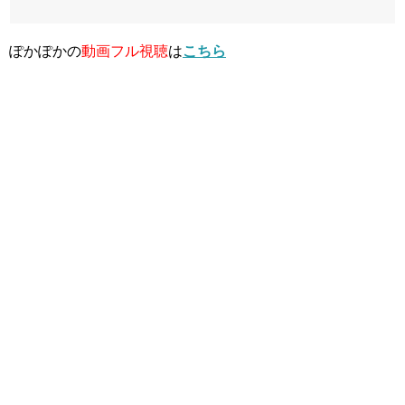
ぽかぽかの
動画フル視聴
は
こちら