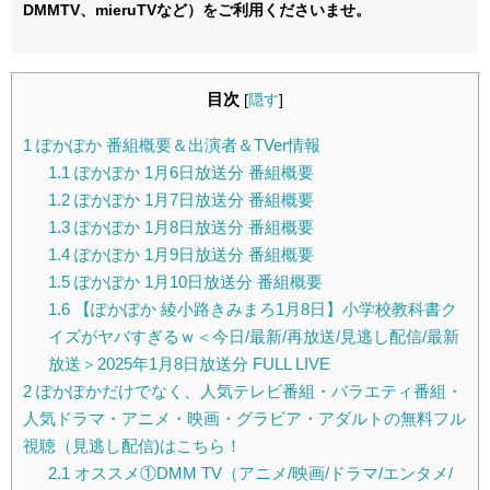
DMMTV、mieruTVなど）をご利用くださいませ。
目次
[
隠す
]
1
ぽかぽか 番組概要＆出演者＆TVer情報
1.1
ぽかぽか 1月6日放送分 番組概要
1.2
ぽかぽか 1月7日放送分 番組概要
1.3
ぽかぽか 1月8日放送分 番組概要
1.4
ぽかぽか 1月9日放送分 番組概要
1.5
ぽかぽか 1月10日放送分 番組概要
1.6
【ぽかぽか 綾小路きみまろ1月8日】小学校教科書ク
イズがヤバすぎるｗ＜今日/最新/再放送/見逃し配信/最新
放送＞2025年1月8日放送分 FULL LIVE
2
ぽかぽかだけでなく、人気テレビ番組・バラエティ番組・
人気ドラマ・アニメ・映画・グラビア・アダルトの無料フル
視聴（見逃し配信)はこちら！
2.1
オススメ①DMM TV（アニメ/映画/ドラマ/エンタメ/