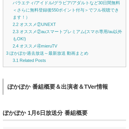
バラエティ/アイドル/グラビア/アダルトなど30日間無料
＜さらに無料登録後550ポイント付与＞でフル視聴でき
ます！）
2.2
オススメ②UNEXT
2.3
オススメ②auスマートプレミアム(スマホ専用/au以外
もOK!)
2.4
オススメ④mieruTV
3
ぽかぽか過去放送～最新放送 動画まとめ
3.1
Related Posts
ぽかぽか 番組概要＆出演者＆TVer情報
ぽかぽか 1月6日放送分 番組概要