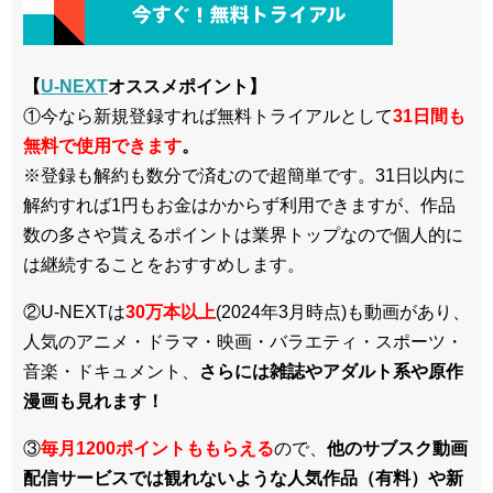
【
U-NEXT
オススメポイント】
①今なら新規登録すれば無料トライアルとして
3
1日間も
無料で使用できます
。
※登録も解約も数分で済むので超簡単です。31日以内に
解約すれば1円もお金はかからず利用できますが、作品
数の多さや貰えるポイントは業界トップなので個人的に
は継続することをおすすめします。
②U-NEXTは
30万本以上
(2024年3月時点)も動画があり、
人気のアニメ・ドラマ・映画・バラエティ・スポーツ・
音楽・ドキュメント、
さらには雑誌やアダルト系や原作
漫画も見れます！
③
毎月1200ポイントももらえる
ので、
他のサブスク動画
配信サービスでは観れないような人気作品（有料）や新