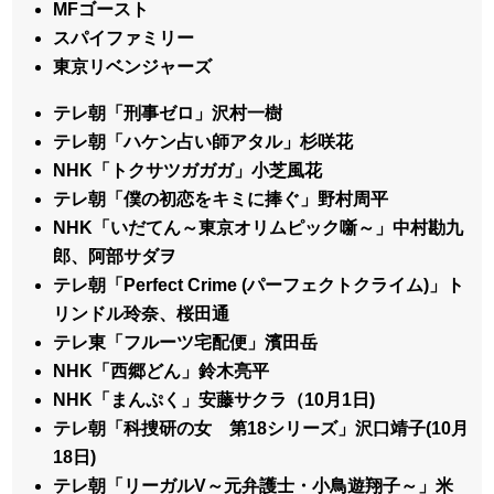
MFゴースト
スパイファミリー
東京リベンジャーズ
テレ朝「刑事ゼロ」沢村一樹
テレ朝「ハケン占い師アタル」杉咲花
NHK「トクサツガガガ」小芝風花
テレ朝「僕の初恋をキミに捧ぐ」野村周平
NHK「いだてん～東京オリムピック噺～」中村勘九
郎、阿部サダヲ
テレ朝「Perfect Crime (パーフェクトクライム)」ト
リンドル玲奈、桜田通
テレ東「フルーツ宅配便」濱田岳
NHK「西郷どん」鈴木亮平
NHK「まんぷく」安藤サクラ（10月1日)
テレ朝「科捜研の女 第18シリーズ」沢口靖子(10月
18日)
テレ朝「リーガルV～元弁護士・小鳥遊翔子～」米