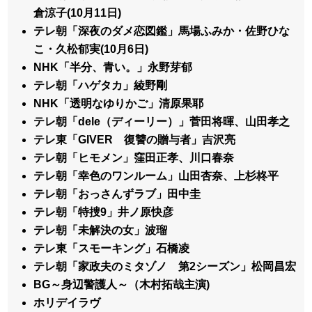
倉涼子(10月11日)
テレ朝「深夜のダメ恋図鑑」馬場ふみか・佐野ひな
こ・久松郁実(10月6日)
NHK「半分、青い。」永野芽郁
テレ朝「ハゲタカ」綾野剛
NHK「透明なゆりかご」清原果耶
テレ朝「dele（ディーリー）」菅田将暉、山田孝之
テレ東「GIVER 復讐の贈与者」吉沢亮
テレ朝「ヒモメン」窪田正孝、川口春奈
テレ朝「幸色のワンルーム」山田杏奈、上杉柊平
テレ朝「おっさんずラブ」田中圭
テレ朝「特捜9」井ノ原快彦
テレ朝「未解決の女」波瑠
テレ東「スモーキング」石橋凌
テレ朝「家政夫のミタゾノ 第2シーズン」松岡昌宏
BG～身辺警護人～（木村拓哉主演)
ホリデイラヴ