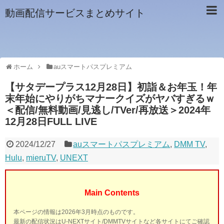
動画配信サービスまとめサイト
ホーム
auスマートパスプレミアム
【サタデープラス12月28日】初詣＆お年玉！年
末年始にやりがちマナークイズがヤバすぎるｗ
＜配信/無料動画/見逃し/TVer/再放送＞2024年
12月28日FULL LIVE
2024/12/27
auスマートパスプレミアム
,
DMM TV
,
Hulu
,
mieruTV
,
UNEXT
Main Contents
本ページの情報は2026年3月時点のものです。
最新の配信状況はU-NEXTサイト/DMMTVサイトなど各サイトにてご確認