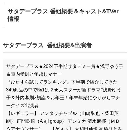
サタデープラス
番組概要＆キャスト&TVer
情報
サタデープラス 番組概要&出演者
サタデープラス★2024下半期サタデミー賞★浅野ゆう子
＆陣内孝則と年越しマナー
『ひたすら試してランキング』下半期で紹介してきた
349商品の中で№1は？★大スターが新ドラマ⁉浅野ゆう
子＆陣内孝則×初詣＆お年玉！年末年始にやりがちマナ
ークイズ出演者
【レギュラー】 アンタッチャブル（山崎弘也・柴田英
嗣） 正門良規（Aぇ! group） アンミカ 清水麻椰（ＭＢ
Ｓアナウンサー） 【ゲスト】 大和田伸也 高橋ひとみ