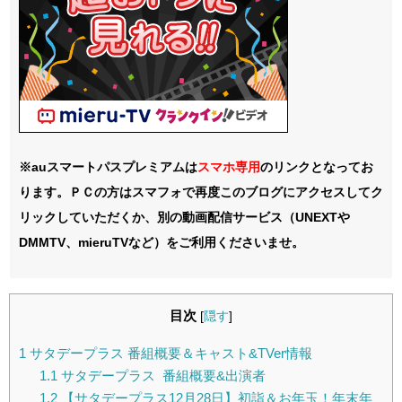
※auスマートパスプレミアムは
スマホ
専用
のリンクとなってお
ります。ＰＣの方はスマフォで再度このブログにアクセスしてク
リックしていただくか、別の動画配信サービス（UNEXTや
DMMTV、mieruTVなど）をご利用くださいませ。
目次
[
隠す
]
1
サタデープラス 番組概要＆キャスト&TVer情報
1.1
サタデープラス 番組概要&出演者
1.2
【サタデープラス12月28日】初詣＆お年玉！年末年