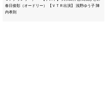
春日俊彰（オードリー） 【ＶＴＲ出演】 浅野ゆう子 陣
内孝則