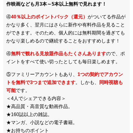
作映画なども月3本～5本以上無料で見れます！
④
40％以上のポイントバック（還元）
がついてる作品が
かなり多く、翌月にはさらに新作や有料作品を見ること
ができます。そのため、個人的には無料期間を過ぎても
かなり楽しめるので継続することをおすすめします！
④
無料で観れる見放題作品もたくさんあります
ので、ポ
イントをすべて使い切ったとしても毎日楽しめます。
⑤ファミリーアカウントもあり、
1つの契約でアカウン
トを無料で3つまで追加できます
。しかも、
同時視聴も
可能
です。
＜4人でシェアできる内容＞
★高品質・高音質な動画作品。
★160誌以上の雑誌。
★マンガ、小説などの電子書籍。
★お持ちのポイント