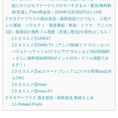
始にやりがちマナークイズがヤバすぎるｗ＜配信/無料動
画/見逃し/TVer/再放送＞2024年12月28日FULL LIVE
2
サタデープラスの過去放送～最新放送だけでなく、人気テ
レビ番組・バラエティ・報道番組・映画・ドラマ・アニメの
1話～最新話の無料フル視聴（見逃し配信)や原作はこちら！
2.1
オススメ①UNEXT
2.2
オススメ②DMM TV（アニメ/映画/ドラマ/エンタメ/
バラエティ/アイドル/グラビア/アダルトなど30日間無料
＜さらに無料登録後550ポイント付与＞でフル視聴でき
ます！）
2.3
オススメ②auスマートプレミアム(スマホ専用/au以外
もOK!)
2.4
オススメ③Hulu!
2.5
オススメ⑤mieruTV
3
サタデープラス 過去放送～最新放送 動画まとめ
3.1
Related Posts