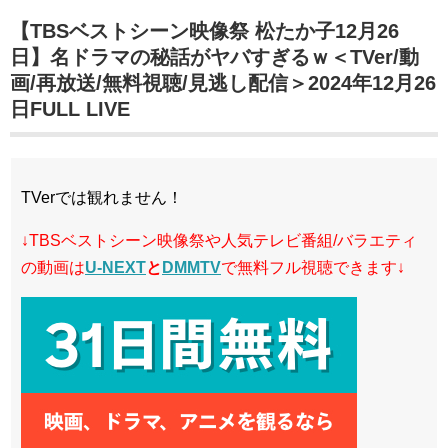
【TBSベストシーン映像祭 松たか子12月26
日】名ドラマの秘話がヤバすぎるｗ＜TVer/動
画/再放送/無料視聴/見逃し配信＞2024年12月26
日FULL LIVE
TVerでは観れません！
↓TBSベストシーン映像祭や人気テレビ番組/バラエティ
の動画は
U-NEXT
と
DMMTV
で無料フル視聴できます↓