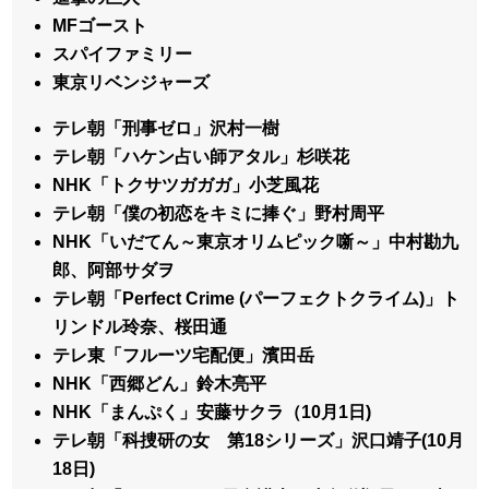
MFゴースト
スパイファミリー
東京リベンジャーズ
テレ朝「刑事ゼロ」沢村一樹
テレ朝「ハケン占い師アタル」杉咲花
NHK「トクサツガガガ」小芝風花
テレ朝「僕の初恋をキミに捧ぐ」野村周平
NHK「いだてん～東京オリムピック噺～」中村勘九
郎、阿部サダヲ
テレ朝「Perfect Crime (パーフェクトクライム)」ト
リンドル玲奈、桜田通
テレ東「フルーツ宅配便」濱田岳
NHK「西郷どん」鈴木亮平
NHK「まんぷく」安藤サクラ（10月1日)
テレ朝「科捜研の女 第18シリーズ」沢口靖子(10月
18日)