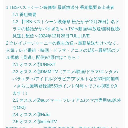
1
TBSベストシーン映像祭 最新放送分 番組概要＆出演者
1.1
番組概要
1.2
【TBSベストシーン映像祭 松たか子12月26日】名ド
ラマの秘話がヤバすぎるｗ＜TVer/動画/再放送/無料視聴/
見逃し配信＞2024年12月26日FULL LIVE
2
クレイジージャーニーの過去放送～最新放送だけでなく、
人気テレビ番組・映画・ドラマ・アニメの1話～最新話のフ
ル視聴（見逃し配信)や原作はこちら！
2.1
オススメ①UNEXT
2.2
オススメ②DMM TV（アニメ/映画/ドラマ/エンタメ/
バラエティ/アイドル/グラビア/アダルトなど30日間無料
＜さらに無料登録後550ポイント付与＞でフル視聴でき
ます！）
2.3
オススメ②auスマートプレミアム(スマホ専用/au以外
もOK!)
2.4
オススメ③Hulu!
2.5
オススメ⑤mieruTV