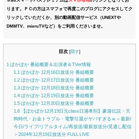
ります。ＰＣの方はスマフォで再度このブログにアクセスしてク
リックしていただくか、別の動画配信サービス（UNEXTや
DMMTV、mieruTVなど）をご利用くださいませ。
目次
[
隠す
]
1
ぽかぽか 番組概要＆出演者＆TVer情報
1.1
ぽかぽか 12月16日放送分 番組概要
1.2
ぽかぽか 12月17日放送分 番組概要
1.3
ぽかぽか 12月18日放送分 番組概要
1.4
ぽかぽか 12月19日放送分 番組概要
1.5
ぽかぽか 12月20日放送分 番組概要
1.6
【ぽかぽか12月19日元class日浦孝則】豪遊伝説・天
狗時代・お金トラブル・電撃引退がヤバすぎるｗ＜最新/
今日/ライブ/リアルタイム/再放送/最新放送分/見逃し配信
＞2024年12月19日放送分 FULL LIVE