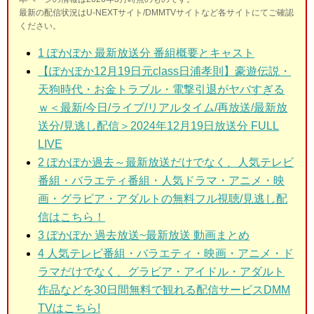
最新の配信状況はU-NEXTサイト/DMMTVサイトなど各サイトにてご確認
ください。
1
ぽかぽか 最新放送分 番組概要とキャスト
【ぽかぽか12月19日元class日浦孝則】豪遊伝説・
天狗時代・お金トラブル・電撃引退がヤバすぎる
ｗ＜最新/今日/ライブ/リアルタイム/再放送/最新放
送分/見逃し配信＞2024年12月19日放送分 FULL
LIVE
2
ぽかぽか過去～最新放送だけでなく、人気テレビ
番組・バラエティ番組・人気ドラマ・アニメ・映
画・グラビア・アダルトの無料フル視聴/見逃し配
信はこちら！
3
ぽかぽか 過去放送~最新放送 動画まとめ
4
人気テレビ番組・バラエティ・映画・アニメ・ド
ラマだけでなく、グラビア・アイドル・アダルト
作品などを30日間無料で観れる配信サービスDMM
TVはこち
ら!