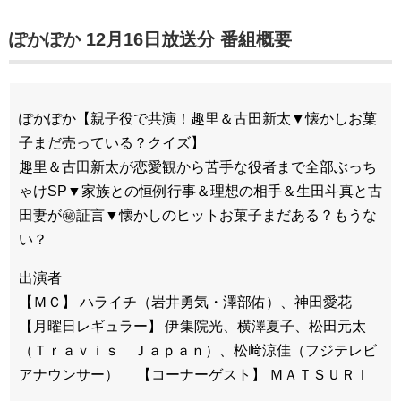
ぽかぽか 12月16日放送分 番組概要
ぽかぽか【親子役で共演！趣里＆古田新太▼懐かしお菓
子まだ売っている？クイズ】
趣里＆古田新太が恋愛観から苦手な役者まで全部ぶっち
ゃけSP▼家族との恒例行事＆理想の相手＆生田斗真と古
田妻が㊙証言▼懐かしのヒットお菓子まだある？もうな
い？
出演者
【ＭＣ】 ハライチ（岩井勇気・澤部佑）、神田愛花
【月曜日レギュラー】 伊集院光、横澤夏子、松田元太
（Ｔｒａｖｉｓ Ｊａｐａｎ）、松﨑涼佳（フジテレビ
アナウンサー） 【コーナーゲスト】 ＭＡＴＳＵＲＩ