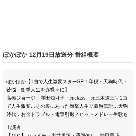
ぽかぽか 12月19日放送分 番組概要
ぽかぽか【1曲で人生激変スターSP！印税・天狗時代・
苦悩…衝撃人生を赤裸々に】
高橋ジョージ・澤田知可子・元class・元三木道三▽1曲
で人生激変…その裏にあった衝撃人生▽豪遊伝説…天狗
時代…お金トラブル・電撃引退？ヒットメドレー生歌も
出演者
【ＭＣ】 ハライチ（岩井勇気・澤部佑）、神田愛花