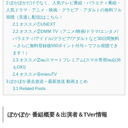
2
ぽかぽかだけでなく、人気テレビ番組・バラエティ番組・
人気ドラマ・アニメ・映画・グラビア・アダルトの無料フル
視聴（見逃し配信)はこちら！
2.1
オススメ①UNEXT
2.2
オススメ②DMM TV（アニメ/映画/ドラマ/エンタメ/
バラエティ/アイドル/グラビア/アダルトなど30日間無料
＜さらに無料登録後550ポイント付与＞でフル視聴でき
ます！）
2.3
オススメ②auスマートプレミアム(スマホ専用/au以外
もOK!)
2.4
オススメ④mieruTV
3
ぽかぽか過去放送～最新放送 動画まとめ
3.1
Related Posts
ぽかぽか 番組概要＆出演者＆TVer情報