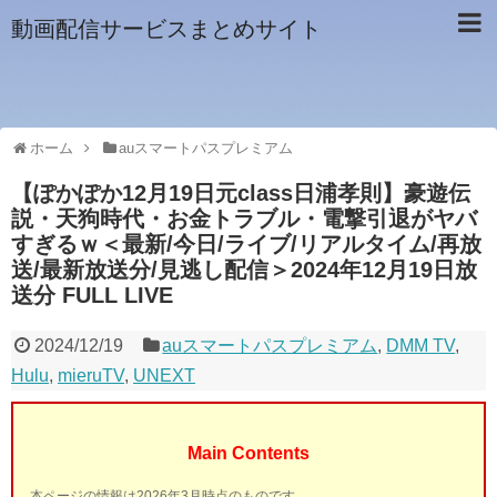
動画配信サービスまとめサイト
ホーム
auスマートパスプレミアム
【ぽかぽか12月19日元class日浦孝則】豪遊伝
説・天狗時代・お金トラブル・電撃引退がヤバ
すぎるｗ＜最新/今日/ライブ/リアルタイム/再放
送/最新放送分/見逃し配信＞2024年12月19日放
送分 FULL LIVE
2024/12/19
auスマートパスプレミアム
,
DMM TV
,
Hulu
,
mieruTV
,
UNEXT
Main Contents
本ページの情報は2026年3月時点のものです。