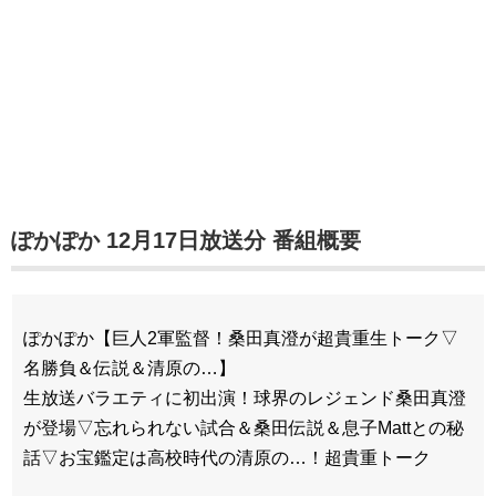
ぽかぽか 12月17日放送分 番組概要
ぽかぽか【巨人2軍監督！桑田真澄が超貴重生トーク▽
名勝負＆伝説＆清原の…】
生放送バラエティに初出演！球界のレジェンド桑田真澄
が登場▽忘れられない試合＆桑田伝説＆息子Mattとの秘
話▽お宝鑑定は高校時代の清原の…！超貴重トーク