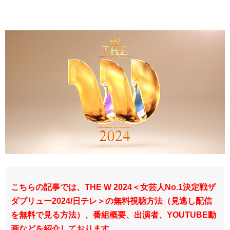
こちらの記事では、THE W 2024＜女芸人No.1決定戦ザ
ダブリュー2024/日テレ＞の無料視聴方法（見逃し配信
を無料で見る方法）、番組概要、出演者、YOUTUBE動
画などを紹介しております。