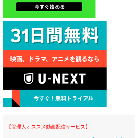
【管理人オススメ動画配信サービス】