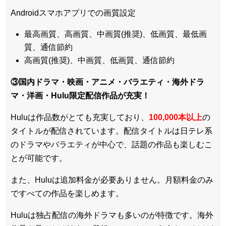
Androidスマホアプリでの画質設定
最高画質、高画質、中画質(推奨)、低画質、最低画
質、通信節約
高画質(推奨)、中画質、低画質、通信節約
③国内ドラマ・映画・アニメ・バラエティ・
海外ドラ
マ・洋画・Hulu限定配信作品
が充実！
Huluは作品数がとても充実しており、
100,000本以上
の
タイトルが配信されています。配信タイトルは
日テレ系
のドラマやバラエティが中心
で、話題の作品も楽しむこ
とが可能です。
また、Huluは追加料金が必要ありません。
月額料金のみ
ですべての作品を楽しめます
。
Huluは
独占配信の海外ドラマも多い
のが特徴です。海外