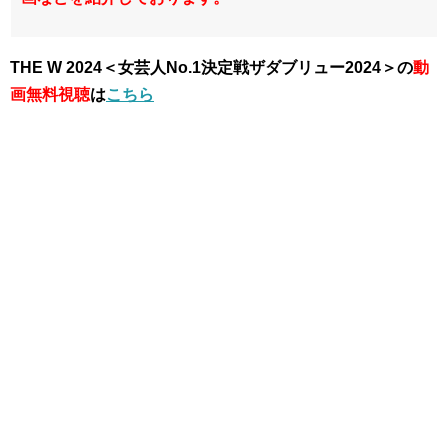
THE W 2024＜女芸人No.1決定戦ザダブリュー2024＞の
動
画無料視聴
は
こちら