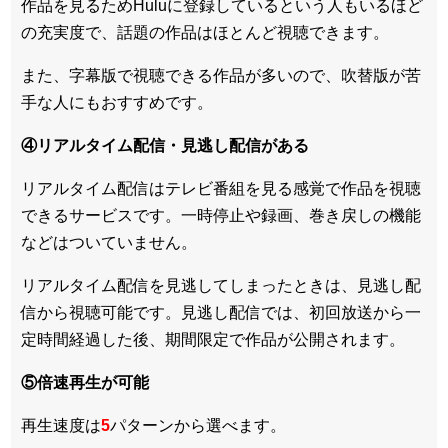
作品を見るためHuluに登録しているという人もいるほど
の充実度で、話題の作品はほとんど視聴できます。
また、
字幕版で視聴できる作品が多い
ので、吹替版が苦
手な人にもおすすめです。
④リアルタイム配信・見逃し配信がある
リアルタイム配信はテレビ番組を見る感覚で作品を視聴
できるサービスです。一時停止や録画、巻き戻しの機能
などはついていません。
リアルタイム配信を見逃してしまったときは、見逃し配
信から視聴可能です。見逃し配信では、初回放送から一
定時間経過した後、期間限定で作品が公開されます。
⑤倍速再生が可能
再生速度は
5
パターンから選べます。