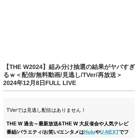
【THE W2024】組み分け抽選の結果がヤバすぎ
るｗ＜配信/無料動画/見逃し/TVer/再放送＞
2024年12月8日FULL LIVE
TVerでは見逃し配信はありません！
THE W 過去～最新放送
&THE W 大反省会
や人気テレビ
番組/バラエティ/お笑い/エンタメは
Hulu
や
U-NEXT
でフ