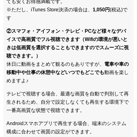
ても安くお得感満載です。
※ただし、iTunes Store決済の場合は、
1,050円
(税込)で
す
②スマフォ・アイフォン・テレビ・PCなど様々なデバ
イスで高画質でフル視聴できます（Wifiの環境が悪いと
きは低画質を選択することもできますのでスムーズに視
聴できます。）
休日に動画をまとめて観るのもありですが、
電車や車の
移動中や仕事の休憩中などいつでもどこでも
動画を楽し
めますよ♪
テレビで視聴する場合、最適な画質を自動で判別して再
生されるため、
自分で設定しなくても再生する環境下で
一番高画質な状態
で視聴できます。
Androidスマホアプリで再生する場合、端末のシステム
構成に合わせて画質の設定ができます。