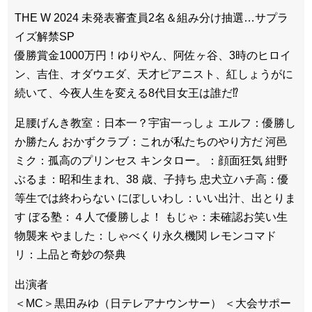
THE W 2024 未発表審査員2名＆組み分け抽選…サプラ
イズ解禁SP
優勝賞金1000万円！ゆりやん、阿佐ヶ谷、3時のヒロイ
ン、吉住、オダウエダ、天才ピアニスト、紅しょうがに
続いて、今夜人生を変える8代目女王は誰だ⁉
足腰げんき教室：日本一？宇宙一っしょ エルフ：優勝し
か勝たん おかずクラブ：これが私たちのやり方だ 河邑
ミク：孤高のプリンセス キンタロー。：顔面狂気 紺野
ぶるま：昭和生まれ、38 歳、子持ち 忠犬立ハチ高：優
等生では終わらない にぼしいわし：いい出汁、出とりま
す ぼる塾：４人で優勝しよ！ もじゃ：未確認お笑い生
物襲来 やました：しゃべくり永久機関 レモンコマド
リ：上品と奇妙の祭典
出演者
＜MC＞黒田みゆ（日テレアナウンサー） ＜大会サポー