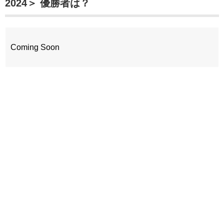
2024＞ 優勝者は？
Coming Soon