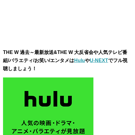
THE W 過去～最新放送
&THE W 大反省会
や人気テレビ番
組/バラエティ/お笑い/エンタメは
Hulu
や
U-NEXT
でフル視
聴しましょう！