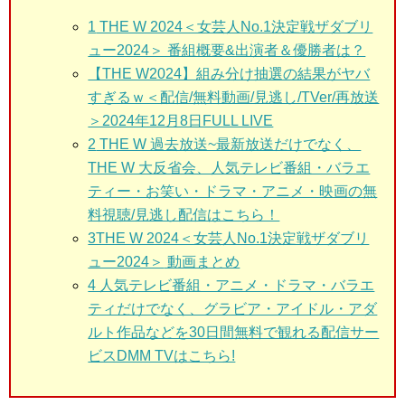
1
THE W 2024＜女芸人No.1決定戦ザダブリ
ュー2024＞ 番組概要&出演者＆優勝者は？
【THE W2024】組み分け抽選の結果がヤバ
すぎるｗ＜配信/無料動画/見逃し/TVer/再放送
＞2024年12月8日FULL LIVE
2
THE W 過去放送~最新放送だけでなく、
THE W 大反省会、人気テレビ番組・バラエ
ティー・お笑い・ドラマ・アニメ・映画の無
料視聴/見逃し配信はこちら！
3THE W 2024＜女芸人No.1決定戦ザダブリ
ュー2024＞
動画まとめ
4 人気テレビ番組・アニメ・ドラマ・バラエ
ティだけでなく、グラビア・アイドル・アダ
ルト作品などを30日間無料で観れる配信サー
ビスDMM TVはこちら!