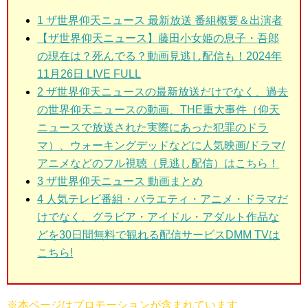
1
ザ世界仰天ニュース 最新放送 番組概要＆出演者
【ザ世界仰天ニュース】藤田小女姫の息子・吾郎
の現在は？死んでる？動画見逃し配信も！2024年
11月26日 LIVE FULL
2
ザ世界仰天ニュースの最新放送だけでなく、過去
の世界仰天ニュースの動画、THE重大事件（仰天
ニュースで放送された実際にあった犯罪のドラ
マ）、ウォーキングデッドなどに人気映画/ドラマ/
アニメなどのフル視聴（見逃し配信）はこちら！
3
ザ世界仰天ニュース 動画まとめ
4 人気テレビ番組・バラエティ・アニメ・ドラマだ
けでなく、グラビア・アイドル・アダルト作品な
どを30日間無料で観れる配信サービスDMM TVは
こちら!
※本ページはプロモーションが含まれています