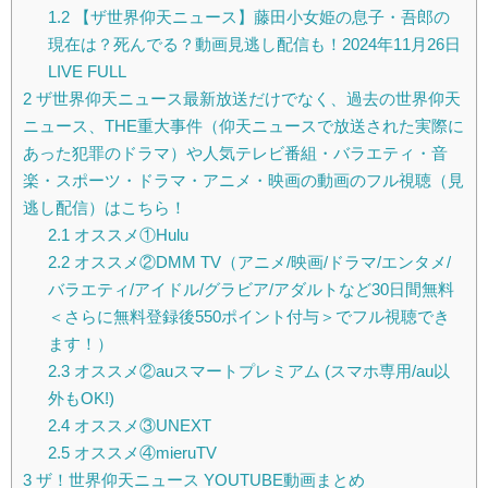
1.2
【ザ世界仰天ニュース】藤田小女姫の息子・吾郎の
現在は？死んでる？動画見逃し配信も！2024年11月26日
LIVE FULL
2
ザ世界仰天ニュース最新放送だけでなく、過去の世界仰天
ニュース、THE重大事件（仰天ニュースで放送された実際に
あった犯罪のドラマ）や人気テレビ番組・バラエティ・音
楽・スポーツ・ドラマ・アニメ・映画の動画のフル視聴（見
逃し配信）はこちら！
2.1
オススメ①Hulu
2.2
オススメ②DMM TV（アニメ/映画/ドラマ/エンタメ/
バラエティ/アイドル/グラビア/アダルトなど30日間無料
＜さらに無料登録後550ポイント付与＞でフル視聴でき
ます！）
2.3
オススメ②auスマートプレミアム (スマホ専用/au以
外もOK!)
2.4
オススメ③UNEXT
2.5
オススメ④mieruTV
3
ザ！世界仰天ニュース YOUTUBE動画まとめ