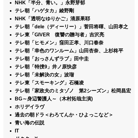
NHK「半分、青い。」永野芽郁
テレ朝「ハゲタカ」綾野剛
NHK「透明なゆりかご」清原果耶
テレ朝「dele（ディーリー）」菅田将暉、山田孝之
テレ東「GIVER 復讐の贈与者」吉沢亮
テレ朝「ヒモメン」窪田正孝、川口春奈
テレ朝「幸色のワンルーム」山田杏奈、上杉柊平
テレ朝「おっさんずラブ」田中圭
テレ朝「特捜9」井ノ原快彦
テレ朝「未解決の女」波瑠
テレ東「スモーキング」石橋凌
テレ朝「家政夫のミタゾノ 第2シーズン」松岡昌宏
BG～身辺警護人～（木村拓哉主演)
ホリデイラヴ
過去の朝ドラ＜わろてんか・ひよっこなど＞
青い海の伝説
IT