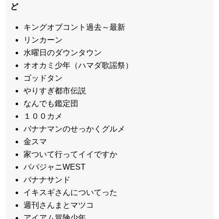
ど
キングオブコント過去～最新
リンカーン
水曜日のダウンタウン
オオカミ少年（ハマダ歌謡祭）
ゴッドタン
やりすぎ都市伝説
なんでも鑑定団
１００カメ
バナナマンのせっかくグルメ
金スマ
家ついて行ってイイですか
パパジャニWEST
バナナサンド
イキスギさんについてった
週刊さんまとマツコ
アイアム冒険少年