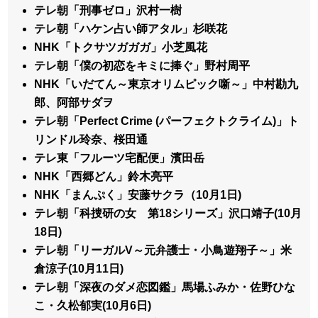
テレ朝「刑事ゼロ」沢村一樹
テレ朝「ハケン占い師アタル」杉咲花
NHK「トクサツガガガ」小芝風花
テレ朝「僕の初恋をキミに捧ぐ」野村周平
NHK「いだてん～東京オリムピック噺～」中村勘九
郎、阿部サダヲ
テレ朝「Perfect Crime (パーフェクトクライム)」ト
リンドル玲奈、桜田通
テレ東「フルーツ宅配便」濱田岳
NHK「西郷どん」鈴木亮平
NHK「まんぷく」安藤サクラ（10月1日)
テレ朝「科捜研の女 第18シリーズ」沢口靖子(10月
18日)
テレ朝「リーガルV～元弁護士・小鳥遊翔子～」米
倉涼子(10月11日)
テレ朝「深夜のダメ恋図鑑」馬場ふみか・佐野ひな
こ・久松郁実(10月6日)