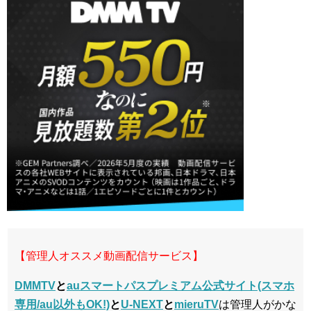
【管理人オススメ動画配信サービス】
DMMTV
と
auスマートパスプレミアム公式サイト(スマホ
専用/au以外もOK!)
と
U-NEXT
と
mieruTV
は管理人がかな