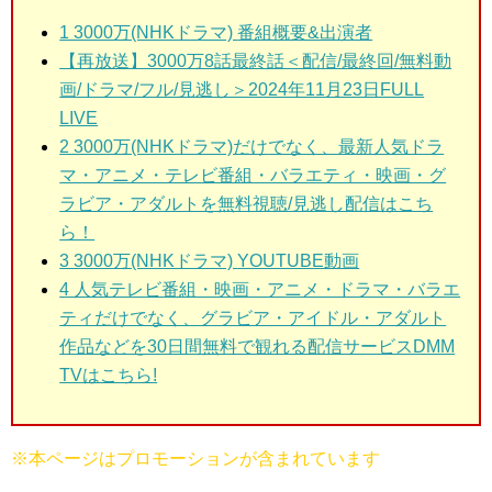
1 3000万(NHKドラマ)
番組概要&出演者
【再放送】3000万8話最終話＜配信/最終回/無料動
画/ドラマ/フル/見逃し＞2024年11月23日FULL
LIVE
2 3000万(NHKドラマ)だけ
でなく、最新人気ドラ
マ・アニメ・テレビ番組・バラエティ・映画・グ
ラビア・アダルトを無料視聴/見逃し配信はこち
ら！
3 3000万(NHKドラマ)
YOUTUBE動画
4 人気テレビ番組・映画・アニメ・ドラマ・バラエ
ティだけでなく、グラビア・アイドル・アダルト
作品などを30日間無料で観れる配信サービスDMM
TVはこちら!
※本ページはプロモーションが含まれています