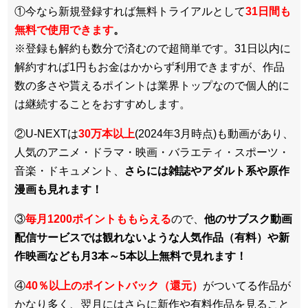
①今なら新規登録すれば無料トライアルとして
3
1日間も
無料で使用できます
。
※登録も解約も数分で済むので超簡単です。31日以内に
解約すれば1円もお金はかからず利用できますが、作品
数の多さや貰えるポイントは業界トップなので個人的に
は継続することをおすすめします。
②U-NEXTは
30万本以上
(2024年3月時点)も動画があり、
人気のアニメ・ドラマ・映画・バラエティ・スポーツ・
音楽・ドキュメント、
さらには雑誌やアダルト系や原作
漫画も見れます！
③
毎月1200ポイントももらえる
ので、
他のサブスク動画
配信サービスでは観れないような人気作品（有料）や新
作映画なども月3本～5本以上無料で見れます！
④
40％以上のポイントバック（還元）
がついてる作品が
かなり多く、翌月にはさらに新作や有料作品を見ること