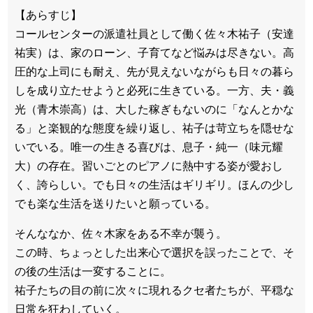
【あらすじ】
コールセンターの派遣社員として働く佐々木祐子（安達
祐実）は、家のローン、子育てなど悩みは尽きない。高
圧的な上司にも耐え、先が見えないながらも日々の暮ら
しを成り立たせようと必死に生きている。一方、夫・義
光（青木崇高）は、大した稼ぎもないのに「なんとかな
る」と楽観的な態度を繰り返し、祐子は苛立ちを隠せな
いでいる。唯一の生きる喜びは、息子・純一（味元耀
大）の存在。習いごとのピアノに熱中する姿が愛おし
く、誇らしい。でも日々の生活はギリギリ。ほんの少し
でも楽な生活を送りたいと願っている。
そんななか、佐々木家をある不幸が襲う。
この時、ちょっとした出来心で選択を誤ったことで、そ
の後の生活は一変することに。
祐子たちの目の前に次々に現れるクセ者たちが、平穏な
日常を狂わしていく。