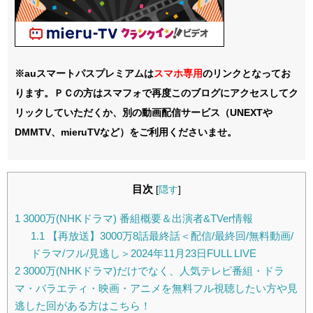
※auスマートパスプレミアムは
スマホ
専用
のリンクとなってお
ります。ＰＣの方はスマフォで再度このブログにアクセスしてク
リックしていただくか、別の動画配信サービス（UNEXTや
DMMTV、mieruTVなど）をご利用くださいませ。
目次
[
隠す
]
1
3000万(NHKドラマ) 番組概要＆出演者&TVer情報
1.1
【再放送】3000万8話最終話＜配信/最終回/無料動画/
ドラマ/フル/見逃し＞2024年11月23日FULL LIVE
2
3000万(NHKドラマ)だけでなく、人気テレビ番組・ドラ
マ・バラエティ・映画・アニメを無料フル視聴したい方や見
逃した回がある方はこちら！