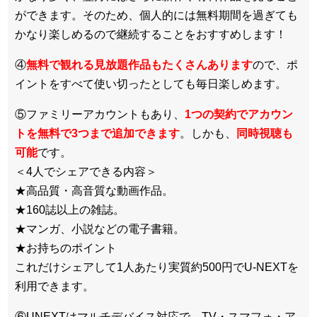
ができます。そのため、個人的には無料期間を過ぎても
かなり楽しめるので継続することをおすすめします！
④
無料で観れる見放題作品もたくさんあります
ので、ポ
イントをすべて使い切ったとしても毎日楽しめます。
⑤ファミリーアカウントもあり、
1つの契約でアカウン
トを無料で3つまで追加できます
。しかも、
同時視聴も
可能
です。
＜4人でシェアできる内容＞
★高品質・高音質な動画作品。
★160誌以上の雑誌。
★マンガ、小説などの電子書籍。
★お持ちのポイント
これだけシェアして1人あたり実質約500円でU-NEXTを
利用できます。
⑥UNEXTはマルチデバイス対応で、TV・スマフォ・ア