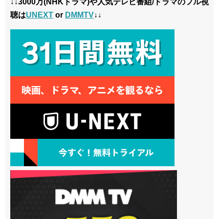
↓↓3000万(NHKドラマ)や人気テレビ番組/ドラマのフル視
聴は
UNEXT
or
DMMTV
↓↓