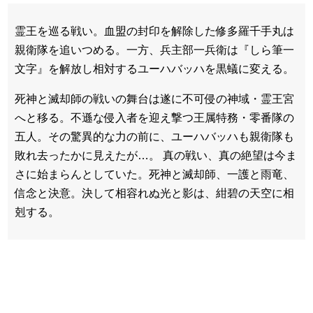
霊王を巡る戦い。血盟の封印を解除した修多羅千手丸は
親衛隊を追いつめる。一方、兵主部一兵衛は『しら筆一
文字』を解放し相対するユーハバッハを黒蟻に変える。
死神と滅却師の戦いの舞台は遂に不可侵の神域・霊王宮
へと移る。不遜な侵入者を迎え撃つ王属特務・零番隊の
五人。その驚異的な力の前に、ユーハバッハも親衛隊も
敗れ去ったかに見えたが…。 真の戦い、真の絶望は今ま
さに始まらんとしていた。死神と滅却師、一護と雨竜、
信念と決意。決して相容れぬ光と影は、紺碧の天空に相
剋する。