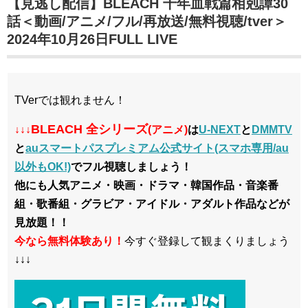
【見逃し配信】BLEACH 千年血戦篇相剋譚30
話＜動画/アニメ/フル/再放送/無料視聴/tver＞
2024年10月26日FULL LIVE
TVerでは観れません！
BLEACH 全シリーズ
↓↓↓
(アニメ)
は
U-NEXT
と
DMMTV
と
auスマートパスプレミアム公式サイト(スマホ専用/au
以外もOK!)
でフル視聴しましょう！
他にも人気アニメ・映画・ドラマ・韓国作品・音楽番
組・歌番組・グラビア・アイドル・アダルト作品などが
見放題！！
今なら無料体験あり！
今すぐ登録して観まくりましょう
↓↓↓