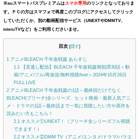
※auスマートパスプレミアムは
スマホ
専用
のリンクとなっておりま
す。ＰＣの方はスマフォで再度このブログにアクセスしてクリック
していただくか、別の動画配信サービス（UNEXTやDMMTV、
mieruTVなど）をご利用くださいませ。
目次
[
隠す
]
1
アニメBLEACH 千年血戦篇 あらすじ
1.1
【見逃し配信】BLEACH 千年血戦篇相剋譚30話＜動
画/アニメ/フル/再放送/無料視聴/tver＞2024年10月26日
FULL LIVE
2
アニメBLEACH 千年血戦篇の1話～最終回だけでなく、
BLEACH(ブリーチ)全シリーズ、ヒット映画・最新人気アニ
メ・ドラマの1話～最終話まで一気に視聴したい方や原作を
読みたい方もこちら！
2.1
オススメ①UNEXT！（ブリーチ全シリーズフル視聴
できます！）
2.2
オススメ②DMM TV（アニメ/エンタメ/ドラマ/バラエ