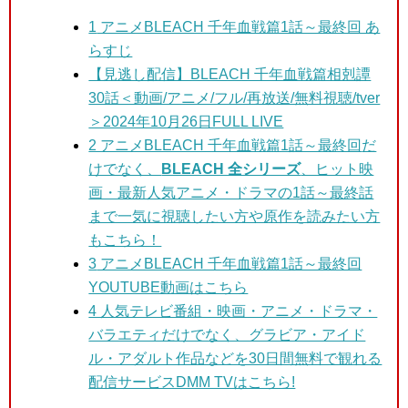
1
アニメBLEACH 千年血戦篇1話～最終回 あ
らすじ
【見逃し配信】BLEACH 千年血戦篇相剋譚
30話＜動画/アニメ/フル/再放送/無料視聴/tver
＞2024年10月26日FULL LIVE
2 アニメBLEACH 千年血戦篇1話～最終回
だ
けでなく、
BLEACH 全シリーズ
、ヒット映
画・最新人気アニメ・ドラマの1話～最終話
まで一気に視聴したい方や原作を読みたい方
もこちら！
3
アニメBLEACH 千年血戦篇1話～最終回
YOUTUBE動画はこちら
4 人気テレビ番組・映画・アニメ・ドラマ・
バラエティだけでなく、グラビア・アイド
ル・アダルト作品などを30日間無料で観れる
配信サービスDMM TVはこちら!