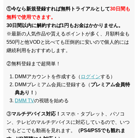
①今なら新規登録すれば無料トライアルとして
30日間も
無料で使用できます。
30日間以内に解約すれば1円もお金はかかりません。
※最新の人気作品や貰えるポイントが多く、月額料金も
550円と他VODと比べても圧倒的に安いので個人的には
継続利用をおすすめします。
②無料登録まで超簡単！
DMMアカウントを作成する（
ログイン
する）
DMMプレミアム会員に登録する（
プレミアム会員特
典あり！
）
DMM TV
の視聴を始める
③
マルチデバイス対応！
スマホ・タブレット、パソコ
ン、テレビのマルチデバイスに対応している
ので、いつ
でもどこでも動画を見れます。
（PS4/PS5でも観れま