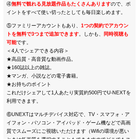
④
無料で観れる見放題作品もたくさんあります
ので、ポ
イントをすべて使い切ったとしても毎日楽しめます。
⑤ファミリーアカウントもあり、
1つの契約でアカウン
トを無料で3つまで追加できます
。しかも、
同時視聴も
可能
です。
＜4人でシェアできる内容＞
★高品質・高音質な動画作品。
★160誌以上の雑誌。
★マンガ、小説などの電子書籍。
★お持ちのポイント
これだけシェアして1人あたり実質約500円でU-NEXTを
利用できます。
⑥UNEXTはマルチデバイス対応で、TV・スマフォ・ア
イフォン・パソコン・アイパッド・ゲーム機などで高画
質でスムーズにご視聴いただけます（Wifiの環境が悪い