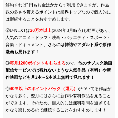
解約すれば1円もお金はかからず利用できますが、作品
数の多さや貰えるポイントは業界トップなので個人的に
は継続することをおすすめします。
②U-NEXTは
30万本以上
(2024年3月時点)も動画があり、
人気のアニメ・ドラマ・映画・バラエティ・スポーツ・
音楽・ドキュメント、
さらには雑誌やアダルト系や原作
漫画も見れます！
③
毎月1200ポイントももらえる
ので、
他のサブスク動画
配信サービスでは観れないような人気作品（有料）や新
作映画なども月3本～5本以上無料で見れます！
④
40％以上のポイントバック（還元）
がついてる作品が
かなり多く、翌月にはさらに新作や有料作品を見ること
ができます。そのため、個人的には無料期間を過ぎても
かなり楽しめるので継続することをおすすめします！