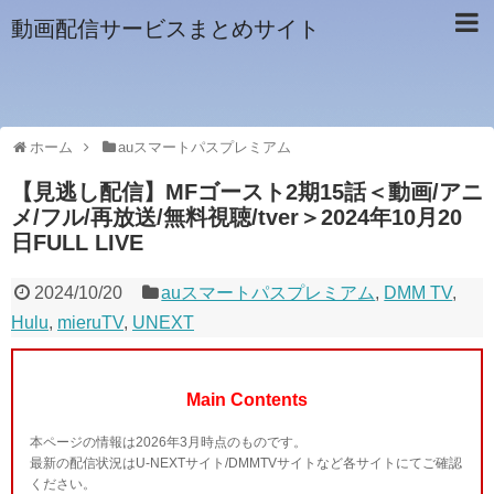
動画配信サービスまとめサイト
ホーム
auスマートパスプレミアム
【見逃し配信】MFゴースト2期15話＜動画/アニ
メ/フル/再放送/無料視聴/tver＞2024年10月20
日FULL LIVE
2024/10/20
auスマートパスプレミアム
,
DMM TV
,
Hulu
,
mieruTV
,
UNEXT
Main Contents
本ページの情報は2026年3月時点のものです。
最新の配信状況はU-NEXTサイト/DMMTVサイトなど各サイトにてご確認
ください。