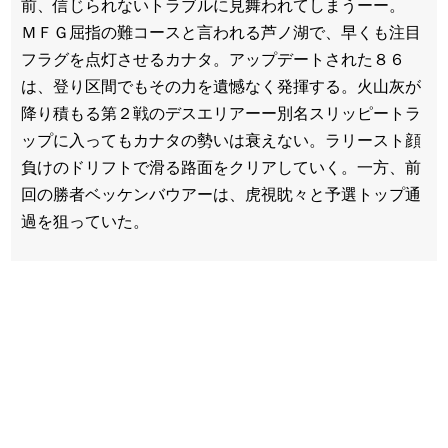
前、信じられないトラブルに見舞われてしまうーー。
ＭＦＧ屈指の難コースと言われる芦ノ湖で、早くも注目
フラグを点灯させるカナタ。アップデートされた８６
は、登り区間でもその力を遺憾なく発揮する。火山灰が
降り積もる第２戦のデスエリアーー別名スリッピートラ
ップに入ってもカナタの勢いは衰えない。ラリースト顔
負けのドリフトで滑る路面をクリアしていく。一方、前
回の勝者ベッケンバウアーは、虎視眈々と予選トップ通
過を狙っていた。