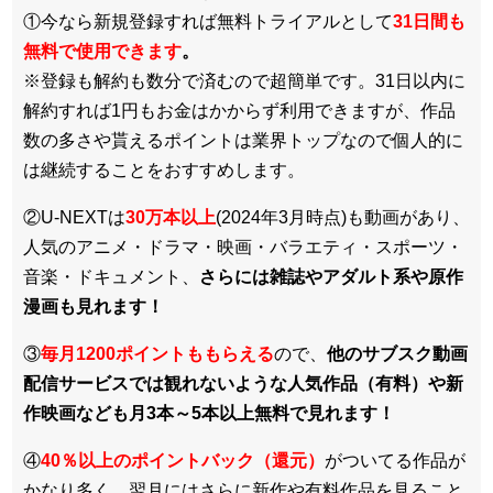
①今なら新規登録すれば無料トライアルとして
3
1日間も
無料で使用できます
。
※登録も解約も数分で済むので超簡単です。31日以内に
解約すれば1円もお金はかからず利用できますが、作品
数の多さや貰えるポイントは業界トップなので個人的に
は継続することをおすすめします。
②U-NEXTは
30万本以上
(2024年3月時点)も動画があり、
人気のアニメ・ドラマ・映画・バラエティ・スポーツ・
音楽・ドキュメント、
さらには雑誌やアダルト系や原作
漫画も見れます！
③
毎月1200ポイントももらえる
ので、
他のサブスク動画
配信サービスでは観れないような人気作品（有料）や新
作映画なども月3本～5本以上無料で見れます！
④
40％以上のポイントバック（還元）
がついてる作品が
かなり多く、翌月にはさらに新作や有料作品を見ること