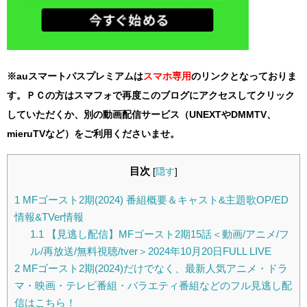
※auスマートパスプレミアムは
スマホ
専用
のリンクとなっておりま
す。ＰＣの方はスマフォで再度このブログにアクセスしてクリック
していただくか、別の動画配信サービス（UNEXTやDMMTV、
mieruTVなど）をご利用くださいませ。
目次
[
隠す
]
1
MFゴースト2期(2024) 番組概要＆キャスト&主題歌OP/ED
情報&TVer情報
1.1
【見逃し配信】MFゴースト2期15話＜動画/アニメ/フ
ル/再放送/無料視聴/tver＞2024年10月20日FULL LIVE
2
MFゴースト2期(2024)だけでなく、最新人気アニメ・ドラ
マ・映画・テレビ番組・バラエティ番組などのフル見逃し配
信はこちら！