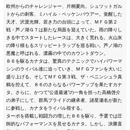
欧州からのチャレンジャー、片桐夏向。シュツットガル
トからの刺客、ミハイル・ベッケンバウアー。覚醒した
天才、沢渡光輝。若き力の台頭によって、ＭＦＧ第２
戦・芦ノ湖ＧＴは新たな局面を迎えていた。雨の降りし
きる中でスタートしたレースは、大きく荒れる。火山灰
の降り積もるスリッピートラップを巡る戦い。芦ノ湖の
悪魔と呼ばれる、濃霧の中でのカウントダウン。
８６を駆るカナタは、驚異のテクニックでハイパワーマ
シンのライバル達に迫っていき、ＭＦＧファンを大いに
盛り上げる。そしてＭＦＧ第３戦、ザ・ペニンシュラ真
鶴を控えて、８６のさらなるパワーアップを果たすカナ
タ。さらに、かつて“公道最速”の一角を担った高橋啓介
の弟子にして、群馬プライドの継承者、諸星瀬名が新た
に参戦し、カナタをライバル視する。
ターボを搭載し戦闘力の増した８６を駆り、予選では圧
倒的なパフォーマンスを見せるカナタ。しかし、決勝直