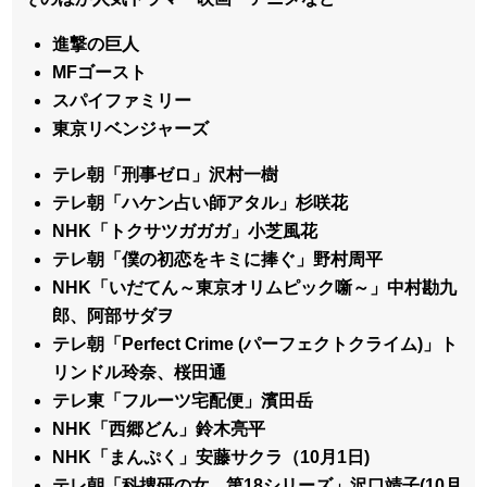
進撃の巨人
MFゴースト
スパイファミリー
東京リベンジャーズ
テレ朝「刑事ゼロ」沢村一樹
テレ朝「ハケン占い師アタル」杉咲花
NHK「トクサツガガガ」小芝風花
テレ朝「僕の初恋をキミに捧ぐ」野村周平
NHK「いだてん～東京オリムピック噺～」中村勘九
郎、阿部サダヲ
テレ朝「Perfect Crime (パーフェクトクライム)」ト
リンドル玲奈、桜田通
テレ東「フルーツ宅配便」濱田岳
NHK「西郷どん」鈴木亮平
NHK「まんぷく」安藤サクラ（10月1日)
テレ朝「科捜研の女 第18シリーズ」沢口靖子(10月