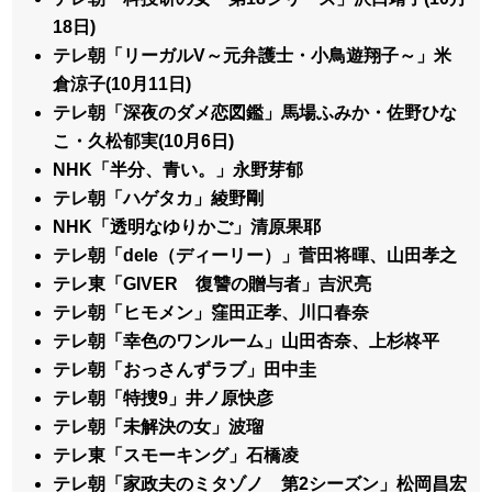
18日)
テレ朝「リーガルV～元弁護士・小鳥遊翔子～」米
倉涼子(10月11日)
テレ朝「深夜のダメ恋図鑑」馬場ふみか・佐野ひな
こ・久松郁実(10月6日)
NHK「半分、青い。」永野芽郁
テレ朝「ハゲタカ」綾野剛
NHK「透明なゆりかご」清原果耶
テレ朝「dele（ディーリー）」菅田将暉、山田孝之
テレ東「GIVER 復讐の贈与者」吉沢亮
テレ朝「ヒモメン」窪田正孝、川口春奈
テレ朝「幸色のワンルーム」山田杏奈、上杉柊平
テレ朝「おっさんずラブ」田中圭
テレ朝「特捜9」井ノ原快彦
テレ朝「未解決の女」波瑠
テレ東「スモーキング」石橋凌
テレ朝「家政夫のミタゾノ 第2シーズン」松岡昌宏