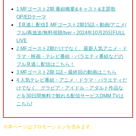
1
MFゴースト2期 番組概要&キャスト&主題歌
OP/EDテーマ
【見逃し配信】MFゴースト2期15話＜動画/アニメ/
フル/再放送/無料視聴/tver＞2024年10月20日FULL
LIVE
2 MFゴースト2期だけでなく、最新人気アニメ・ド
ラマ・映画・テレビ番組・バラエティ番組などの
フル見逃し配信はこちら！
3 MFゴースト2期
1話～最終回の動画はこちら
4 人気テレビ番組・アニメ・ドラマ・バラエティだ
けでなく、グラビア・アイドル・アダルト作品な
どを30日間無料で観れる配信サービスDMM TVは
こちら!
※本ページはプロモーションを含みます。