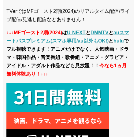
TVerではMFゴースト2期(2024)のリアルタイム配信/ライ
ブ配信/見逃し配信などありません！
↓↓↓MFゴースト2期(2024)
は
U-NEXT
と
DMMTV
と
auスマ
ートパスプレミアム(スマホ専用/au以外もOK!)
と
hulu
で
フル視聴できます！アニメだけでなく、人気映画・ドラ
マ・韓国作品・音楽番組・歌番組・アニメ・グラビア・
アイドル・アダルト作品なども見放題！！
今なら1ヵ月
無料体験あり！↓↓↓