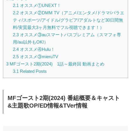
2.1
オススメ①UNEXT！
2.2
オススメ②DMM TV（アニメ/エンタメ/ドラマ/バラエ
ティ/スポーツ/アイドル/グラビア/アダルトなど30日間無
料/実質最大3ヶ月無料でフル視聴できます！）
2.3
オススメ③auスマートパスプレミアム（スマフォ専
用/au以外もOK!）
2.4
オススメ④Hulu！
2.5
オススメ③mieruTV
3
MFゴースト2期(2024) 1話～最終回 動画まとめ
3.1
Related Posts
MFゴースト2期(2024) 番組概要＆キャスト
&主題歌OP/ED情報&TVer情報