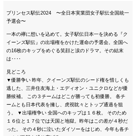
プリンセス駅伝2024 〜全日本実業団女子駅伝全国統一
予選会〜
一本の襷に想いを込めて。女子駅伝日本一を決める『ク
イーンズ駅伝』の出場権をかけた運命の予選会。全国へ
の16枚のキップをめぐる笑顔と涙のドラマ。その結末
は‥‥
見どころ
▼優勝争い 昨年、クイーンズ駅伝のシード権を惜しくも
逃した、三井住友海上・エディオン・ユニクロなどが優
勝候補。 この３チームはどこが勝っても初優勝。 各チ
ームとも日本代表を擁し、虎視眈々とトップ通過を狙
う。 ▼出場権争い 全国へのキップは１６枚。 そのため
１６位と１７位では天国と地獄。昨年はこの差が４秒だ
った。 その４秒に泣いたダイソーをはじめ、今年も各チ