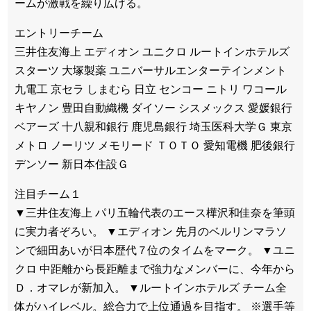
ームが激戦を繰り広げる。
エントリーチーム
三井住友海上 エディオン ユニクロ ルートインホテルズ
スターツ 大塚製薬 ユニバーサルエンターテインメント
九電工 京セラ しまむら 日立 センコー ニトリ ワコール
キヤノン 豊田自動織機 ダイソー シスメックス 愛媛銀行
ベアーズ 十八親和銀行 鹿児島銀行 埼玉医科大学Ｇ 東京
メトロ ノーリツ メモリード ＴＯＴＯ 愛知電機 肥後銀行
デンソー 新日本住設Ｇ
注目チーム１
▼三井住友海上 パリ五輪代表のエース樺沢和佳奈を筆頭
に実力者ぞろい。 ▼エディオン 先月のベルリンマラソ
ンで細田あいが日本歴代７位のタイムをマーク。 ▼ユニ
クロ 中距離から長距離まで強力なメンバーに、今年から
Ｄ．オマレが新加入。 ▼ルートインホテルズ チーム全
体がハイレベル。総合力で上位通過を目指す。 ※選手等