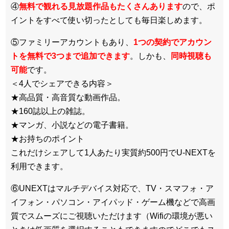
④
無料で観れる見放題作品もたくさんあります
ので、ポ
イントをすべて使い切ったとしても毎日楽しめます。
⑤ファミリーアカウントもあり、
1つの契約でアカウン
トを無料で3つまで追加できます
。しかも、
同時視聴も
可能
です。
＜4人でシェアできる内容＞
★高品質・高音質な動画作品。
★160誌以上の雑誌。
★マンガ、小説などの電子書籍。
★お持ちのポイント
これだけシェアして1人あたり実質約500円でU-NEXTを
利用できます。
⑥UNEXTはマルチデバイス対応で、TV・スマフォ・ア
イフォン・パソコン・アイパッド・ゲーム機などで高画
質でスムーズにご視聴いただけます（Wifiの環境が悪い