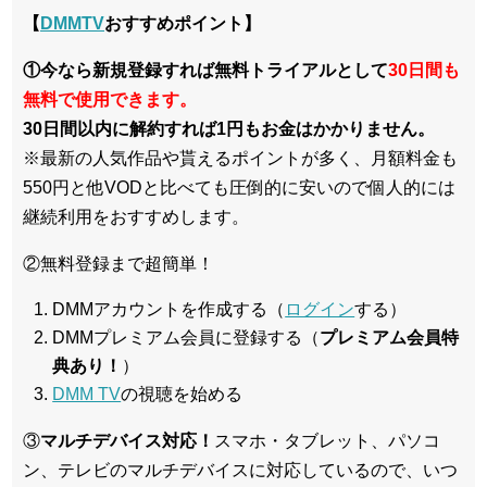
【
DMMTV
おすすめポイント】
①今なら新規登録すれば無料トライアルとして
30日間も
無料で使用できます。
30日間以内に解約すれば1円もお金はかかりません。
※最新の人気作品や貰えるポイントが多く、月額料金も
550円と他VODと比べても圧倒的に安いので個人的には
継続利用をおすすめします。
②無料登録まで超簡単！
DMMアカウントを作成する（
ログイン
する）
DMMプレミアム会員に登録する（
プレミアム会員特
典あり！
）
DMM TV
の視聴を始める
③
マルチデバイス対応！
スマホ・タブレット、パソコ
ン、テレビのマルチデバイスに対応している
ので、いつ