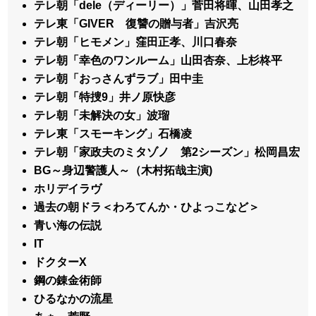
テレ朝「dele（ディーリー）」菅田将暉、山田孝之
テレ東「GIVER 復讐の贈与者」吉沢亮
テレ朝「ヒモメン」窪田正孝、川口春奈
テレ朝「幸色のワンルーム」山田杏奈、上杉柊平
テレ朝「おっさんずラブ」田中圭
テレ朝「特捜9」井ノ原快彦
テレ朝「未解決の女」波瑠
テレ東「スモーキング」石橋凌
テレ朝「家政夫のミタゾノ 第2シーズン」松岡昌宏
BG～身辺警護人～（木村拓哉主演)
ホリデイラヴ
過去の朝ドラ＜わろてんか・ひよっこなど＞
青い海の伝説
IT
ドクターX
鋼の錬金術師
ひるなかの流星