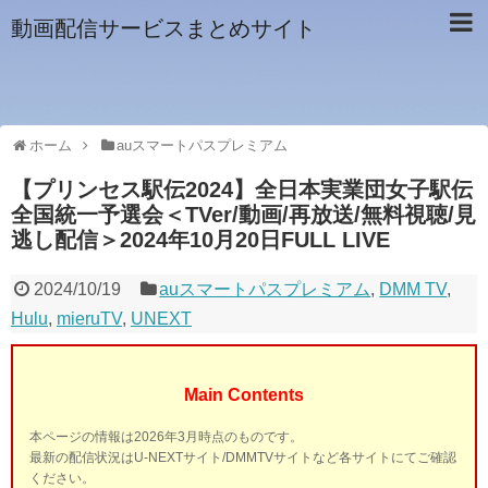
動画配信サービスまとめサイト
ホーム
auスマートパスプレミアム
【プリンセス駅伝2024】全日本実業団女子駅伝
全国統一予選会＜TVer/動画/再放送/無料視聴/見
逃し配信＞2024年10月20日FULL LIVE
2024/10/19
auスマートパスプレミアム
,
DMM TV
,
Hulu
,
mieruTV
,
UNEXT
Main Contents
本ページの情報は2026年3月時点のものです。
最新の配信状況はU-NEXTサイト/DMMTVサイトなど各サイトにてご確認
ください。