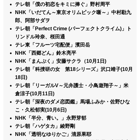
テレ朝「僕の初恋をキミに捧ぐ」野村周平
NHK「いだてん～東京オリムピック噺～」中村勘九
郎、阿部サダヲ
テレ朝「Perfect Crime (パーフェクトクライム)」ト
リンドル玲奈、桜田通
テレ東「フルーツ宅配便」濱田岳
NHK「西郷どん」鈴木亮平
NHK「まんぷく」安藤サクラ（10月1日)
テレ朝「科捜研の女 第18シリーズ」沢口靖子(10月
18日)
テレ朝「リーガルV～元弁護士・小鳥遊翔子～」米
倉涼子(10月11日)
テレ朝「深夜のダメ恋図鑑」馬場ふみか・佐野ひな
こ・久松郁実(10月6日)
NHK「半分、青い。」永野芽郁
テレ朝「ハゲタカ」綾野剛
NHK「透明なゆりかご」清原果耶