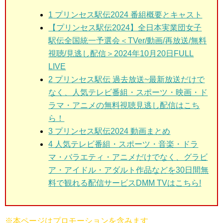
1
プリンセス駅伝2024 番組概要とキャスト
【プリンセス駅伝2024】全日本実業団女子
駅伝全国統一予選会＜TVer/動画/再放送/無料
視聴/見逃し配信＞2024年10月20日FULL
LIVE
2
プリンセス駅伝 過去放送~最新放送だけで
なく、人気テレビ番組・スポーツ・映画・ド
ラマ・アニメの無料視聴見逃し配信はこち
ら！
3 プリンセス駅伝2024
動画まとめ
4 人気テレビ番組・スポーツ・音楽・ドラ
マ・バラエティ・アニメだけでなく、グラビ
ア・アイドル・アダルト作品などを30日間無
料で観れる配信サービスDMM TVはこちら!
※本ページはプロモーションを含みます