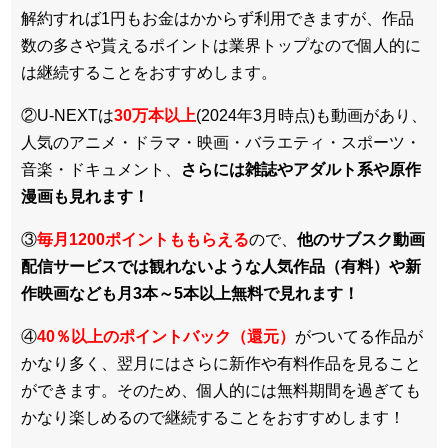
解約すれば1円もお金はかからず利用できますが、作品
数の多さや貰えるポイントは業界トップなので個人的に
は継続することをおすすめします。
②U-NEXTは
30万本以上
(2024年3月時点)も動画があり、
人気のアニメ・ドラマ・映画・バラエティ・スポーツ・
音楽・ドキュメント、
さらには雑誌やアダルト系や原作
漫画も見れます！
③
毎月1200ポイントももらえる
ので、
他のサブスク動画
配信サービスでは観れないような人気作品（有料）や新
作映画なども月3本～5本以上無料で見れます！
④
40％以上のポイントバック（還元）
がついてる作品が
かなり多く、翌月にはさらに新作や有料作品を見ること
ができます。そのため、個人的には無料期間を過ぎても
かなり楽しめるので継続することをおすすめします！