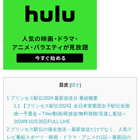
目次
[
隠す
]
1
プリンセス駅伝2024 最新放送分 番組概要
1.1
【プリンセス駅伝2024】全日本実業団女子駅伝全国
統一予選会＜TVer/動画/再放送/無料視聴/見逃し配信＞
2024年10月20日FULL LIVE
2
プリンセス駅伝の過去放送～最新放送だけでなく、人気テ
レビ番組スポーツ・映画・ドラマ・アニメの1話～最新話の