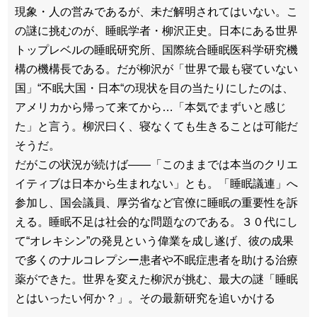
現象・人の営みであるが、未だ解明されてはいない。こ
の謎に挑むのが、睡眠学者・柳沢正史。日本にある世界
トップレベルの睡眠研究所、国際統合睡眠医科学研究機
構の機構長である。だが柳沢が「世界で最も寝ていない
国」“不眠大国・日本“の現状を目の当たりにしたのは、
アメリカから帰って来てから…「本気でまずいと感じ
た」と言う。柳沢曰く、寝なくても生きることは可能だ
そうだ。
だがこの状況が続けば――「このままでは本当のクリエ
イティブは日本から生まれない」とも。「睡眠議連」へ
参加し、国会議員、厚労省など官僚に睡眠の重要性を訴
える。睡眠不足は社会的な問題なのである。３０代にし
て“オレキシン”の発見という偉業を成し遂げ、彼の成果
で多くのナルコレプシー患者や不眠症患者を助ける治療
薬ができた。世界を変えた柳沢が挑む、最大の謎「睡眠
とはいったい何か？」。その最新研究を追いかける