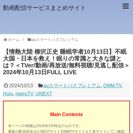
動画配信サービスまとめサイト
ホーム
auスマートパスプレミアム
【情熱大陸 柳沢正史 睡眠学者10月13日】不眠
大国・日本を救え！眠りの常識と大きな謎と
は？＜TVer/動画/再放送/無料視聴/見逃し配信＞
2024年10月13日FULL LIVE
2024/10/13
auスマートパスプレミアム
,
DMM TV
,
Hulu
,
mieruTV
,
UNEXT
Main Contents
本ページの情報は2026年3月時点のものです。
最新の配信状況はU-NEXTサイト/DMMTVサイトなど各サイトにてご確認