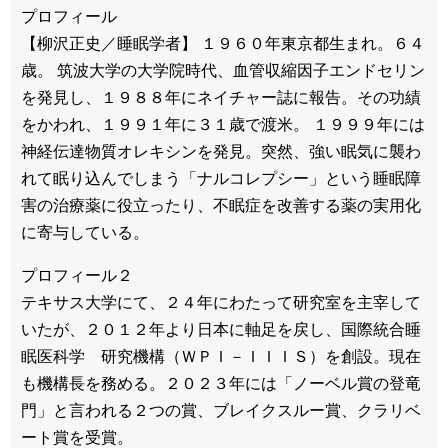
プロフィール
【柳沢正史／睡眠学者】 １９６０年東京都生まれ。６４
歳。 筑波大学の大学院時代、血管収縮因子エンドセリン
を発見し、１９８８年にネイチャー誌に報告。その功績
をかわれ、１９９１年に３１歳で渡米。 １９９９年には
神経伝達物質オレキシンを発見。突然、強い眠気に襲わ
れて眠り込んでしまう「ナルコレプシー」という睡眠障
害の治療薬に役立ったり、不眠症を改善する薬の実用化
に寄与している。
プロフィール２
テキサス大学にて、２４年にわたって研究室を主宰して
いたが、２０１２年より日本に軸足を戻し、国際統合睡
眠医科学 研究機構（ＷＰＩ－ＩＩＩＳ）を創設。現在
も機構長を務める。２０２３年には「ノーベル賞の登竜
門」と言われる２つの賞、ブレイクスルー賞、クラリベ
ート賞を受賞。