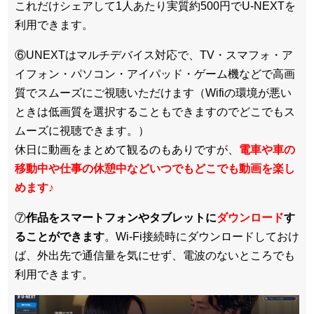
これだけシェアして1人あたり実質約500円でU-NEXTを
利用できます。
⑥UNEXTはマルチデバイス対応で、TV・スマフォ・ア
イフォン・パソコン・アイパッド・ゲーム機などで高画
質でスムーズにご視聴いただけます（Wifiの環境が悪い
ときは低画質を選択することもできますのでどこでもス
ムーズに視聴できます。）
休日に動画をまとめて観るのもありですが、
電車や車の
移動中や仕事の休憩中などいつでもどこでも動画を楽し
めます
♪
⑦
作品をスマートフォンやタブレットに
ダウンロード
す
ることができます
。Wi-Fi接続時にダウンロードしておけ
ば、外出先で通信量を気にせず、電波のないところでも
利用できます。