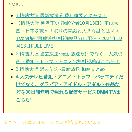
ください。
1
情熱大陸 最新放送分 番組概要とキャスト
【情熱大陸 柳沢正史 睡眠学者10月13日】不眠大
国・日本を救え！眠りの常識と大きな謎とは？＜
TVer/動画/再放送/無料視聴/見逃し配信＞2024年10
月13日FULL LIVE
2
情熱大陸 過去放送~最新放送だけでなく、人気映
画・番組・ドラマ・アニメの無料視聴はこちら！
3
情熱大陸 過去放送~最新放送 動画まとめ
4 人気テレビ番組・アニメ・ドラマ・バラエティだ
けでなく、グラビア・アイドル・アダルト作品な
どを30日間無料で観れる配信サービスDMM TVは
こちら!
※本ページはプロモーションが含まれています