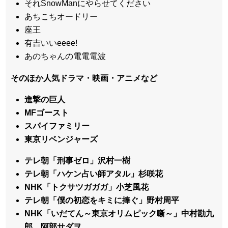
それSnowManにやらせてください
あちこちオードリー
座王
有吉いいeeee!
あのちゃんの電電電波
そのほか人気ドラマ・映画・アニメなど
進撃の巨人
MFゴースト
スパイファミリー
東京リベンジャーズ
テレ朝「刑事ゼロ」沢村一樹
テレ朝「ハケン占い師アタル」杉咲花
NHK「トクサツガガガ」小芝風花
テレ朝「僕の初恋をキミに捧ぐ」野村周平
NHK「いだてん～東京オリムピック噺～」中村勘九
郎、阿部サダヲ