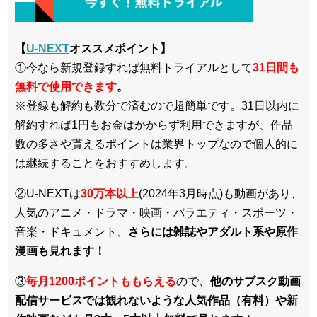
【
U-NEXT
オススメポイント】
①今なら新規登録すれば無料トライアルとして
3
1日間も
無料で使用できます
。
※登録も解約も数分で済むので超簡単です。31日以内に
解約すれば1円もお金はかからず利用できますが、作品
数の多さや貰えるポイントは業界トップなので個人的に
は継続することをおすすめします。
②U-NEXTは
30万本以上
(2024年3月時点)も動画があり、
人気のアニメ・ドラマ・映画・バラエティ・スポーツ・
音楽・ドキュメント、
さらには雑誌やアダルト系や原作
漫画も見れます！
③
毎月1200ポイントももらえる
ので、
他のサブスク動画
配信サービスでは観れないような人気作品（有料）や新