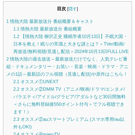
目次
[
隠す
]
1
情熱大陸 最新放送分 番組概要＆キャスト
1.1
情熱大陸 最新放送分 番組概要
1.2
【情熱大陸 柳沢正史 睡眠学者10月13日】不眠大国・
日本を救え！眠りの常識と大きな謎とは？＜TVer/動画/
再放送/無料視聴/見逃し配信＞2024年10月13日FULL LIVE
2
情熱大陸の過去放送～最新放送だけでなく、人気テレビ番
組・ドキュメンタリー・お笑い・音楽・映画・ドラマ・アニ
メの1話～最新話のフル視聴（見逃し配信)や原作はこちら！
2.1
オススメ①UNEXT
2.2
オススメ②DMM TV（アニメ/映画/ドラマ/エンタメ/
バラエティ/アイドル/グラビア/アダルトなど30日間無料
＜さらに無料登録後550ポイント付与＞でフル視聴でき
ます！）
2.3
オススメ②auスマートプレミアム (スマホ専用/au以
外もOK!)
2.4
オススメ④mieruTV