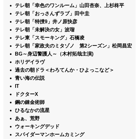
テレ朝「幸色のワンルーム」山田杏奈、上杉柊平
テレ朝「おっさんずラブ」田中圭
テレ朝「特捜9」井ノ原快彦
テレ朝「未解決の女」波瑠
テレ東「スモーキング」石橋凌
テレ朝「家政夫のミタゾノ 第2シーズン」松岡昌宏
BG～身辺警護人～（木村拓哉主演)
ホリデイラヴ
過去の朝ドラ＜わろてんか・ひよっこなど＞
青い海の伝説
IT
ドクターX
鋼の錬金術師
ひるなかの流星
あぁ、荒野
ウォーキングデッド
スパイダーマンホームカミング