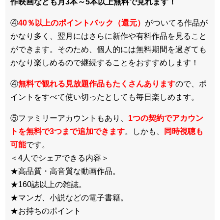
作映画なども月3本～5本以上無料で見れます！
④
40％以上のポイントバック（還元）
がついてる作品が
かなり多く、翌月にはさらに新作や有料作品を見ること
ができます。そのため、個人的には無料期間を過ぎても
かなり楽しめるので継続することをおすすめします！
④
無料で観れる見放題作品もたくさんあります
ので、ポ
イントをすべて使い切ったとしても毎日楽しめます。
⑤ファミリーアカウントもあり、
1つの契約でアカウン
トを無料で3つまで追加できます
。しかも、
同時視聴も
可能
です。
＜4人でシェアできる内容＞
★高品質・高音質な動画作品。
★160誌以上の雑誌。
★マンガ、小説などの電子書籍。
★お持ちのポイント