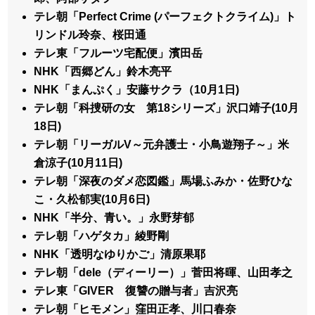
テレ朝「Perfect Crime (パーフェクトクライム)」ト
リンドル玲奈、桜田通
テレ東「フルーツ宅配便」濱田岳
NHK「西郷どん」鈴木亮平
NHK「まんぷく」安藤サクラ（10月1日)
テレ朝「科捜研の女 第18シリーズ」沢口靖子(10月
18日)
テレ朝「リーガルV～元弁護士・小鳥遊翔子～」米
倉涼子(10月11日)
テレ朝「深夜のダメ恋図鑑」馬場ふみか・佐野ひな
こ・久松郁実(10月6日)
NHK「半分、青い。」永野芽郁
テレ朝「ハゲタカ」綾野剛
NHK「透明なゆりかご」清原果耶
テレ朝「dele（ディーリー）」菅田将暉、山田孝之
テレ東「GIVER 復讐の贈与者」吉沢亮
テレ朝「ヒモメン」窪田正孝、川口春奈