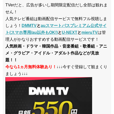
TVerだと、広告が多いし期間限定配信だし全部は観れま
せん！
人気テレビ番組は動画配信サービスで無料フル視聴しま
しょう！
DMMTV
と
auスマートパスプレミアム公式サイ
ト(スマホ専用/au以外もOK!)
と
U-NEXT
と
mieruTV
は管
理人がかなりおすすめする動画配信サービスです！
人気映画・ドラマ・韓国作品・音楽番組・歌番組・アニ
メ・グラビア・アイドル・アダルト作品などが見放
題！！
今なら1ヵ月無料体験あり！
↓↓↓今すぐ登録して観まくり
ましょう↓↓↓