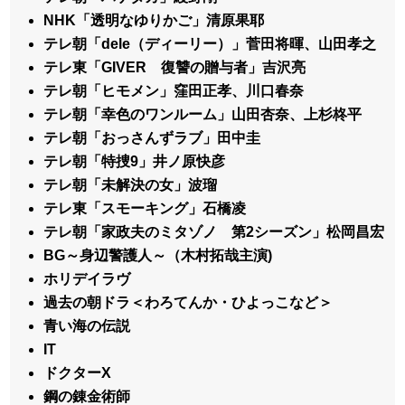
NHK「透明なゆりかご」清原果耶
テレ朝「dele（ディーリー）」菅田将暉、山田孝之
テレ東「GIVER 復讐の贈与者」吉沢亮
テレ朝「ヒモメン」窪田正孝、川口春奈
テレ朝「幸色のワンルーム」山田杏奈、上杉柊平
テレ朝「おっさんずラブ」田中圭
テレ朝「特捜9」井ノ原快彦
テレ朝「未解決の女」波瑠
テレ東「スモーキング」石橋凌
テレ朝「家政夫のミタゾノ 第2シーズン」松岡昌宏
BG～身辺警護人～（木村拓哉主演)
ホリデイラヴ
過去の朝ドラ＜わろてんか・ひよっこなど＞
青い海の伝説
IT
ドクターX
鋼の錬金術師