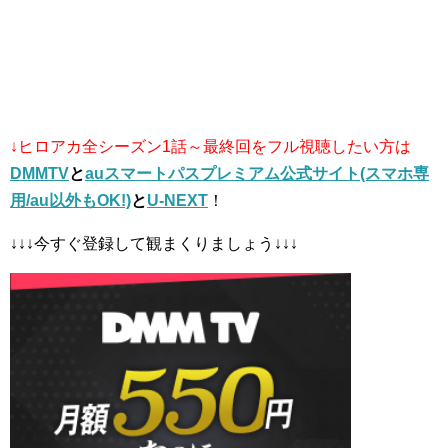
↓ヒロアカ全シーズン1話～最終回をフル視聴したい方は
DMMTV
と
auスマートパスプレミアム公式サイト(スマホ専
用/au以外もOK!)
と
U-NEXT
！
↓↓↓今すぐ登録して観まくりましょう↓↓↓