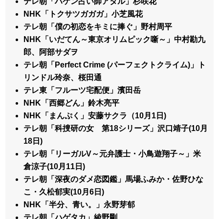
テレ朝「ハケン占い師アタル」杉咲花
NHK「トクサツガガガ」小芝風花
テレ朝「僕の初恋をキミに捧ぐ」野村周平
NHK「いだてん～東京オリムピック噺～」中村勘九
郎、阿部サダヲ
テレ朝「Perfect Crime (パーフェクトクライム)」ト
リンドル玲奈、桜田通
テレ東「フルーツ宅配便」濱田岳
NHK「西郷どん」鈴木亮平
NHK「まんぷく」安藤サクラ（10月1日)
テレ朝「科捜研の女 第18シリーズ」沢口靖子(10月
18日)
テレ朝「リーガルV～元弁護士・小鳥遊翔子～」米
倉涼子(10月11日)
テレ朝「深夜のダメ恋図鑑」馬場ふみか・佐野ひな
こ・久松郁実(10月6日)
NHK「半分、青い。」永野芽郁
テレ朝「ハゲタカ」綾野剛