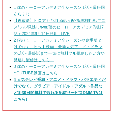
1
僕のヒーローアカデミア全シーズン
1話～最終回
あらすじ
【再放送】ヒロアカ7期155話＜配信/無料動画/アニ
メ/フル/見逃し/tver/僕のヒーローアカデミア7期17
話＞2024年9月14日FULL LIVE
2 僕のヒーローアカデミア全シーズンや劇場版
だ
けでなく、ヒット映画・最新人気アニメ・ドラマ
の1話～最終話まで一気に無料フル視聴したい方や
見逃し配信はこちら！
3
僕のヒーローアカデミア全シーズン 1話～最終回
YOUTUBE動画はこちら
4 人気テレビ番組・アニメ・ドラマ・バラエティだ
けでなく、グラビア・アイドル・アダルト作品な
どを30日間無料で観れる配信サービスDMM TVは
こちら!