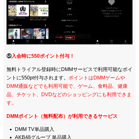
⑤
入会時に550ポイント付与！
無料トライアル登録時にDMMサービスで利用可能なポイ
ントに550pt付与されます。
ポイントはDMMゲームや
DMM通販などでも利用可能で、ゲーム、食料品、健康
品、チケット、DVDなどのショッピングにも利用できま
す。
DMMポイント（無料配布）が利用できるサービス
DMM TV単品購入
AKB48グループ 単品購入