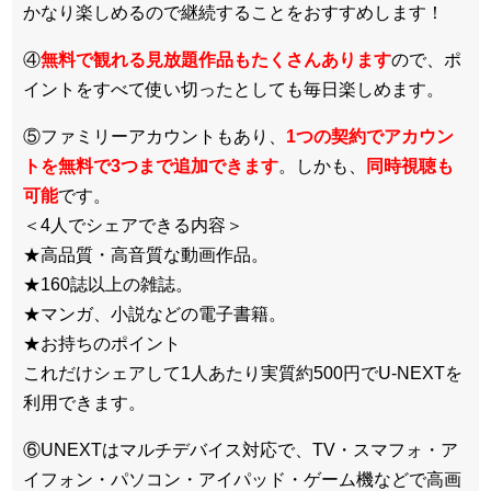
かなり楽しめるので継続することをおすすめします！
④
無料で観れる見放題作品もたくさんあります
ので、ポ
イントをすべて使い切ったとしても毎日楽しめます。
⑤ファミリーアカウントもあり、
1つの契約でアカウン
トを無料で3つまで追加できます
。しかも、
同時視聴も
可能
です。
＜4人でシェアできる内容＞
★高品質・高音質な動画作品。
★160誌以上の雑誌。
★マンガ、小説などの電子書籍。
★お持ちのポイント
これだけシェアして1人あたり実質約500円でU-NEXTを
利用できます。
⑥UNEXTはマルチデバイス対応で、TV・スマフォ・ア
イフォン・パソコン・アイパッド・ゲーム機などで高画