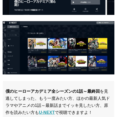
僕のヒーローアカデミア全シーズンの
1話～最終回
を見
逃してしまった、もう一度みたい方、ほかの最新人気ド
ラマやアニメの1話～最新話までイッキ見したい方、原
作を読みたい方も
U-NEXT
で視聴できますよ！