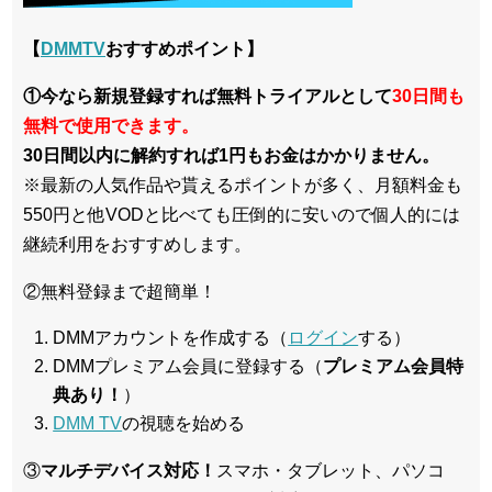
【
DMMTV
おすすめポイント】
①今なら新規登録すれば無料トライアルとして
30日間も
無料で使用できます。
30日間以内に解約すれば1円もお金はかかりません。
※最新の人気作品や貰えるポイントが多く、月額料金も
550円と他VODと比べても圧倒的に安いので個人的には
継続利用をおすすめします。
②無料登録まで超簡単！
DMMアカウントを作成する（
ログイン
する）
DMMプレミアム会員に登録する（
プレミアム会員特
典あり！
）
DMM TV
の視聴を始める
③
マルチデバイス対応！
スマホ・タブレット、パソコ