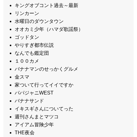
キングオブコント過去～最新
リンカーン
水曜日のダウンタウン
オオカミ少年（ハマダ歌謡祭）
ゴッドタン
やりすぎ都市伝説
なんでも鑑定団
１００カメ
バナナマンのせっかくグルメ
金スマ
家ついて行ってイイですか
パパジャニWEST
バナナサンド
イキスギさんについてった
週刊さんまとマツコ
アイアム冒険少年
THE夜会