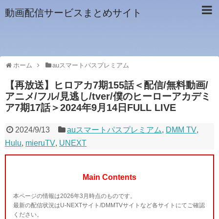
動画配信サービスまとめサイト
ホーム
auスマートパスプレミアム
【再放送】ヒロアカ7期155話＜配信/無料動画/
アニメ/フル/見逃し/tver/僕のヒーローアカデミ
ア7期17話＞2024年9月14日FULL LIVE
2024/9/13
auスマートパスプレミアム
,
DMM TV
,
Hulu
,
mieruTV
,
UNEXT
Main Contents
本ページの情報は2026年3月時点のものです。
最新の配信状況はU-NEXTサイト/DMMTVサイトなど各サイトにてご確認
ください。