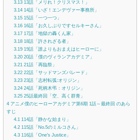
3.13
13話「メリれ！クリスマス！」
3.14
14話「いざ！エンデヴァー事務所」
3.15
15話「一つ一つ」
3.16
16話「お久しぶりですセルキーさん」
3.17
17話「地獄の轟くん家」
3.18
18話「許されざる者」
3.19
19話「誰よりもおまえはヒーローに」
3.20
20話「僕のヴィランアカデミア」
3.21
21話「再臨祭」
3.22
22話「サッドマンズパレード」
3.23
23話「志村転弧:オリジン」
3.24
24話「死柄木弔：オリジン」
3.25
25話最終回「空、高く群青」
4
アニメ僕のヒーローアカデミア第6期 1話～最終回 のあら
すじ
4.1
114話「静かな始まり」
4.2
115話「No.5のミルコさん」
4.3
116話「One’s Justice」