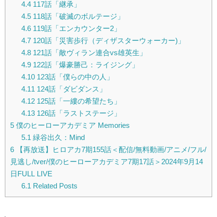
4.4
117話「継承」
4.5
118話「破滅のボルテージ」
4.6
119話「エンカウンター2」
4.7
120話「災害歩行（ディザスターウォーカー)」
4.8
121話「敵ヴィラン連合vs雄英生」
4.9
122話「爆豪勝己：ライジング」
4.10
123話「僕らの中の人」
4.11
124話「ダビダンス」
4.12
125話「一縷の希望たち」
4.13
126話「ラストステージ」
5
僕のヒーローアカデミア Memories
5.1
緑谷出久：Mind
6
【再放送】ヒロアカ7期155話＜配信/無料動画/アニメ/フル/
見逃し/tver/僕のヒーローアカデミア7期17話＞2024年9月14
日FULL LIVE
6.1
Related Posts