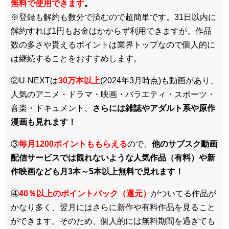
無料で使用できます
。
※登録も解約も数分で済むので超簡単です。31日以内に
解約すれば1円もお金はかからず利用できますが、作品
数の多さや貰えるポイントは業界トップなので個人的に
は継続することをおすすめします。
②U-NEXTは
30万本以上
(2024年3月時点)も動画があり、
人気のアニメ・ドラマ・映画・バラエティ・スポーツ・
音楽・ドキュメント、
さらには雑誌やアダルト系や原作
漫画も見れます！
③
毎月1200ポイントももらえる
ので、
他のサブスク動画
配信サービスでは観れないような人気作品（有料）や新
作映画なども月3本～5本以上無料で見れます！
④
40％以上のポイントバック（還元）
がついてる作品が
かなり多く、翌月にはさらに新作や有料作品を見ること
ができます。そのため、個人的には無料期間を過ぎても