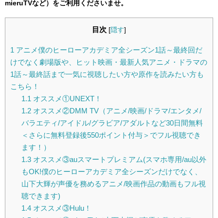
mieruTVなど）をご利用くださいませ。
目次
[
隠す
]
1
アニメ僕のヒーローアカデミア全シーズン1話～最終回だ
けでなく劇場版や、ヒット映画・最新人気アニメ・ドラマの
1話～最終話まで一気に視聴したい方や原作を読みたい方も
こちら！
1.1
オススメ①UNEXT！
1.2
オススメ②DMM TV（アニメ/映画/ドラマ/エンタメ/
バラエティ/アイドル/グラビア/アダルトなど30日間無料
＜さらに無料登録後550ポイント付与＞でフル視聴でき
ます！）
1.3
オススメ③auスマートプレミアム(スマホ専用/au以外
もOK!僕のヒーローアカデミア全シーズンだけでなく、
山下大輝が声優を務めるアニメ/映画作品の動画もフル視
聴できます)
1.4
オススメ③Hulu！