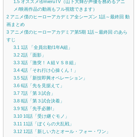
1.5
オススメ④mieruTV（山下大輝が声優を務めるアニ
メ/映画作品の動画もフル視聴できます）
2
アニメ僕のヒーローアカデミア全シーズン 1話～最終回 動
画まとめ
3
アニメ僕のヒーローアカデミア第5期 1話～最終回 のあら
すじ
3.1
1話 「全員出動!1年A組」
3.2
2話「面影」
3.3
3話「激突！Ａ組ＶＳＢ組」
3.4
4話「それ行け心操くん！」
3.5
5話「新技即興オペレーション」
3.6
6話「先を見据えて」
3.7
7話「第３試合」
3.8
8話「第３試合決着」
3.9
9話「先手必勝!」
3.10
10話「受け継ぐモノ」
3.11
11話「ぼくらの大乱戦」
3.12
12話「新しい力とオール・フォー・ワン」