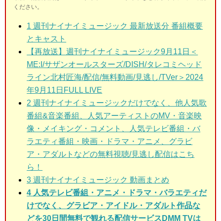
ください。
1
週刊ナイナイミュージック 最新放送分 番組概要
とキャスト
【再放送】週刊ナイナイミュージック9月11日＜
ME:I/サザンオールスターズ/DISH/タレコミヘッド
ライン北村匠海/配信/無料動画/見逃し/TVer＞2024
年9月11日FULL LIVE
2
週刊ナイナイミュージックだけでなく、他人気歌
番組&音楽番組、人気アーティストのMV・音楽映
像・メイキング・コメント、人気テレビ番組・バ
ラエティ番組・映画・ドラマ・アニメ、グラビ
ア・アダルトなどの無料視聴/見逃し配信はこち
ら！
3
週刊ナイナイミュージック 動画まとめ
4 人気テレビ番組・アニメ・ドラマ・バラエティだ
けでなく、グラビア・アイドル・アダルト作品な
どを30日間無料で観れる配信サービスDMM TVは