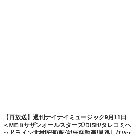
【再放送】週刊ナイナイミュージック9月11日
＜ME:I/サザンオールスターズ/DISH/タレコミヘ
ッドライン北村匠海/配信/無料動画/見逃し/TVer