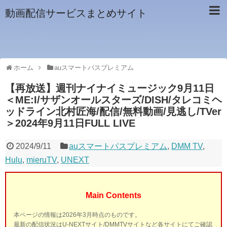
動画配信サービスまとめサイト
ホーム
auスマートパスプレミアム
【再放送】週刊ナイナイミュージック9月11日
＜ME:I/サザンオールスターズ/DISH/タレコミヘ
ッドライン北村匠海/配信/無料動画/見逃し/TVer
＞2024年9月11日FULL LIVE
2024/9/11
auスマートパスプレミアム
,
DMM TV
,
Hulu
,
mieruTV
,
UNEXT
Main Contents
本ページの情報は2026年3月時点のものです。
最新の配信状況はU-NEXTサイト/DMMTVサイトなど各サイトにてご確認