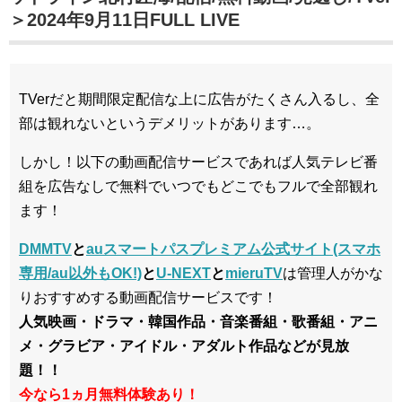
＞2024年9月11日FULL LIVE
TVerだと期間限定配信な上に広告がたくさん入るし、全
部は観れないというデメリットがあります…。
しかし！以下の動画配信サービスであれば人気テレビ番
組を広告なしで無料でいつでもどこでもフルで全部観れ
ます！
DMMTV
と
auスマートパスプレミアム公式サイト(スマホ
専用/au以外もOK!)
と
U-NEXT
と
mieruTV
は管理人がかな
りおすすめする動画配信サービスです！
人気映画・ドラマ・韓国作品・音楽番組・歌番組・アニ
メ・グラビア・アイドル・アダルト作品などが見放
題！！
今なら1ヵ月無料体験あり！