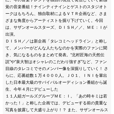
覚の音楽番組！ナインティナインとゲストのスタジオト
ークはもちろん、独自取材によるＶＴＲ企画など、さま
ざまな角度からアーティストを掘り下げていく。今回
は、サザンオールスターズ、ＤＩＳＨ／／、ＭＥ：Ｉが
出演。
ＤＩＳＨ／／は新企画「タレコミヘッドライン」と称し
て、メンバーがどんな人たちなのかを実際のファンに聞
き、気になるものをまとめて発表。“北村匠海の天然伝
説”や“泉大智はオシャレのこだわり強すぎ”など、ファン
目線のタレコミでそのメンバー像を深掘りしていく！ さ
らに、応募総数１万４０００人。ＪＯ１、ＩＮＩを輩出
した日本最大級のサバイバルオーディション番組から誕
生、今年４月にデビューした
１１人組ガールズグループＭＥ：Ｉ。「あの時キミは若
かった！」と称した企画では、デビューする前の貴重な
写真を披露して大盛り上がり！？ また、サザンオールス