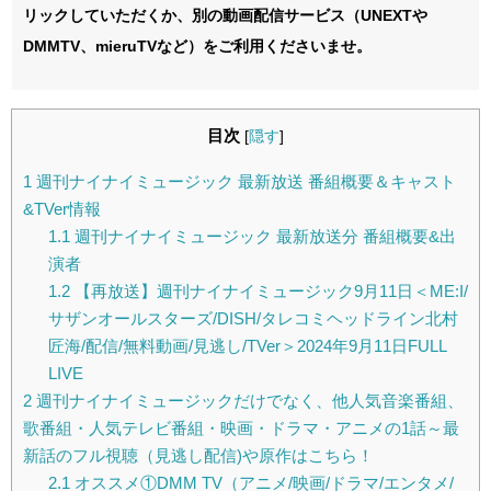
リックしていただくか、別の動画配信サービス（UNEXTや
DMMTV、mieruTVなど）をご利用くださいませ。
目次
[
隠す
]
1
週刊ナイナイミュージック 最新放送 番組概要＆キャスト
&TVer情報
1.1
週刊ナイナイミュージック 最新放送分 番組概要&出
演者
1.2
【再放送】週刊ナイナイミュージック9月11日＜ME:I/
サザンオールスターズ/DISH/タレコミヘッドライン北村
匠海/配信/無料動画/見逃し/TVer＞2024年9月11日FULL
LIVE
2
週刊ナイナイミュージックだけでなく、他人気音楽番組、
歌番組・人気テレビ番組・映画・ドラマ・アニメの1話～最
新話のフル視聴（見逃し配信)や原作はこちら！
2.1
オススメ①DMM TV（アニメ/映画/ドラマ/エンタメ/