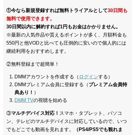
①今なら新規登録すれば無料トライアルとして
30日間も
無料で使用できます。
30日間以内に解約すれば1円もお金はかかりません。
※最新の人気作品や貰えるポイントが多く、月額料金も
550円と他VODと比べても圧倒的に安いので個人的には
継続利用をおすすめします。
②無料登録まで超簡単！
DMMアカウントを作成する（
ログイン
する）
DMMプレミアム会員に登録する（
プレミアム会員特
典あり！
）
DMM TV
の視聴を始める
③
マルチデバイス対応！
スマホ・タブレット、パソコ
ン、テレビのマルチデバイスに対応している
ので、いつ
でもどこでも動画を見れます。
（PS4/PS5でも観れま