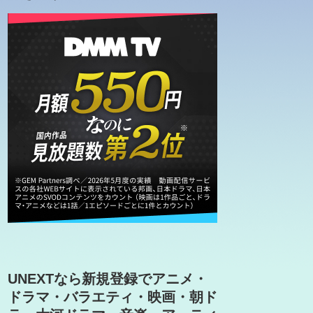
UNEXTなら新規登録でアニメ・
ドラマ・バラエティ・映画・朝ド