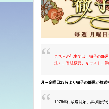
こちらの記事では、徹子の部屋
法）、番組概要、キャスト、動
月～金曜日13時より徹子の部屋が放送
1976年に放送開始。黒柳徹