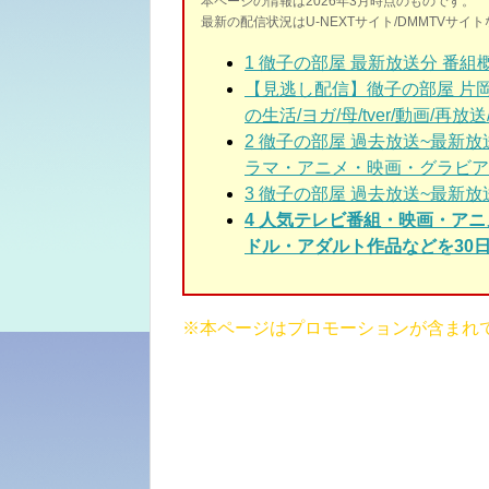
本ページの情報は2026年3月時点のものです。
最新の配信状況はU-NEXTサイト/DMMTVサ
1
徹子の部屋 最新放送分 番組
【見逃し配信】徹子の部屋 片岡鶴
の生活/ヨガ/母/tver/動画/再放送
2
徹子の部屋 過去放送~最新
ラマ・アニメ・映画・グラビア
3
徹子の部屋 過去放送~最新放
4 人気テレビ番組・映画・ア
ドル・アダルト作品などを30日
※本ページはプロモーションが含まれ