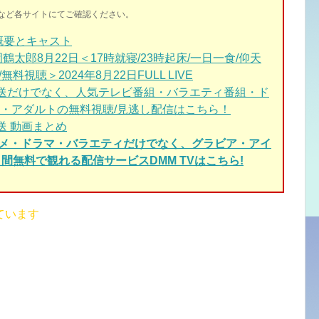
イトなど各サイトにてご確認ください。
概要とキャスト
太郎8月22日＜17時就寝/23時起床/一日一食/仰天
/無料視聴＞2024年8月22日FULL LIVE
放送だけでなく、人気テレビ番組・バラエティ番組・ド
・アダルトの無料視聴/見逃し配信はこちら！
送 動画まとめ
ニメ・ドラマ・バラエティだけでなく、グラビア・アイ
間無料で観れる配信サービスDMM TVはこちら!
ています