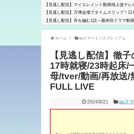
【見逃し配信】マイエレメント動画地上波テレ
【見逃し配信】万博会場でタイムスリップ！日
【見逃し配信】舟を編む1話～最終回ドラマ動画
ホーム
auスマートパスプレミアム
【見逃し配信】徹子の
17時就寝/23時起床
母/tver/動画/再放
FULL LIVE
2024/8/21
auス