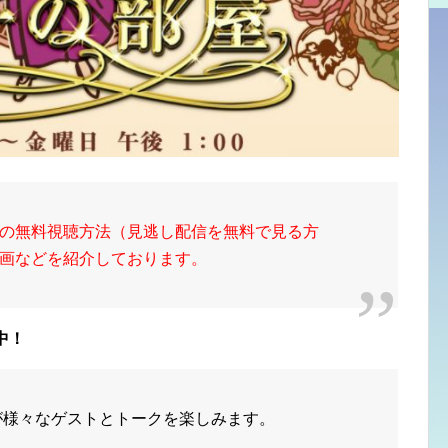
の無料視聴方法（見逃し配信を無料で見る方
画などを紹介しております。
中！
子が様々なゲストとトークを楽しみます。