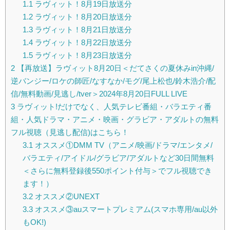
1.1
ラヴィット！8月19日放送分
1.2
ラヴィット！8月20日放送分
1.3
ラヴィット！8月21日放送分
1.4
ラヴィット！8月22日放送分
1.5
ラヴィット！8月23日放送分
2
【再放送】ラヴィット8月20日＜だてさくの夏休みin沖縄/
逆バンジー/ロケの師匠/なすなか/モグ/尾上松也/鈴木浩介/配
信/無料動画/見逃し/tver＞2024年8月20日FULL LIVE
3
ラヴィット!だけでなく、人気テレビ番組・バラエティ番
組・人気ドラマ・アニメ・映画・グラビア・アダルトの無料
フル視聴（見逃し配信)はこちら！
3.1
オススメ①DMM TV（アニメ/映画/ドラマ/エンタメ/
バラエティ/アイドル/グラビア/アダルトなど30日間無料
＜さらに無料登録後550ポイント付与＞でフル視聴でき
ます！）
3.2
オススメ②UNEXT
3.3
オススメ③auスマートプレミアム(スマホ専用/au以外
もOK!)