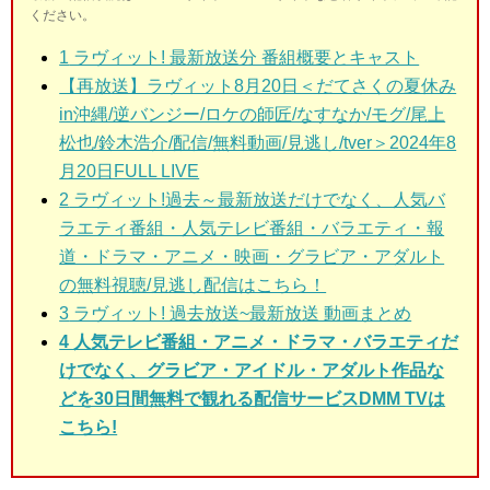
ください。
1
ラヴィット! 最新放送分 番組概要とキャスト
【再放送】ラヴィット8月20日＜だてさくの夏休み
in沖縄/逆バンジー/ロケの師匠/なすなか/モグ/尾上
松也/鈴木浩介/配信/無料動画/見逃し/tver＞2024年8
月20日FULL LIVE
2
ラヴィット!過去～最新放送だけでなく、人気バ
ラエティ番組・人気テレビ番組・バラエティ・報
道・ドラマ・アニメ・映画・グラビア・アダルト
の無料視聴/見逃し配信はこちら！
3
ラヴィット! 過去放送~最新放送 動画まとめ
4 人気テレビ番組・アニメ・ドラマ・バラエティだ
けでなく、グラビア・アイドル・アダルト作品な
どを30日間無料で観れる配信サービスDMM TVは
こちら!