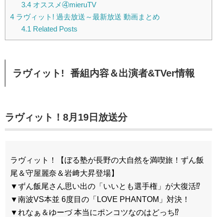
3.4
オススメ④mieruTV
4
ラヴィット! 過去放送～最新放送 動画まとめ
4.1
Related Posts
ラヴィット! 番組内容＆出演者&TVer情報
ラヴィット！8月19日放送分
ラヴィット！【ぼる塾が長野の大自然を満喫旅！ずん飯
尾＆守屋麗奈＆岩﨑大昇登場】
▼ずん飯尾さん思い出の「いいとも選手権」が大復活⁉
▼南波VS本並 6度目の「LOVE PHANTOM」対決！
▼れなぁ＆ゆーづ 本当にポンコツなのはどっち⁉