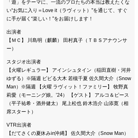
「遊」をテーマに、一流のプロたちの本当は教えたくな
い“お気に入り＝Love it（ラヴィット）”を通じて、すぐ
に手が届く“楽しい！”をお届けします！
出演者
【ＭＣ】 川島明（麒麟） 田村真子（ＴＢＳアナウンサ
ー）
スタジオ出演者
【火曜レギュラー】 アインシュタイン（稲田直樹・河井
ゆずる）※隔週 ビビる大木 若槻千夏 佐久間大介（Snow
Man）※隔週 【火曜 ラヴィット！ファミリー】 牧野真
莉愛（モーニング娘。’24） 【ゲスト】 アルコ＆ピース
（平子祐希・酒井健太） 尾上松也 鈴木浩介 山添寛（相
席スタート）
VTR出演者
【だてさくの夏休みin沖縄】 佐久間大介（Snow Man）