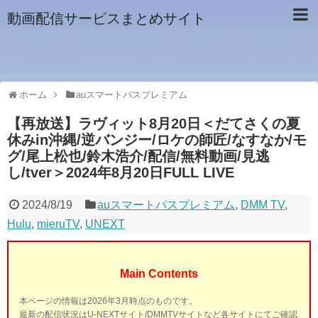
動画配信サービスまとめサイト
ホーム
auスマートパスプレミアム
【再放送】ラヴィット8月20日＜だてさくの夏
休みin沖縄/逆バンジー/ロケの師匠/なすなか/モ
グ/尾上松也/鈴木浩介/配信/無料動画/見逃
し/tver＞2024年8月20日FULL LIVE
2024/8/19
auスマートパスプレミアム
,
DMM TV
,
Hulu
,
mieruTV
,
UNEXT
Main Contents
本ページの情報は2026年3月時点のものです。
最新の配信状況はU-NEXTサイト/DMMTVサイトなど各サイトにてご確認