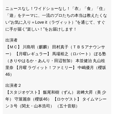
ニュースなし！ワイドショーなし！「衣」「食」「住」
「遊」をテーマに、一流のプロたちの本当は教えたくな
い“お気に入り＝Love it（ラヴィット）”を通じて、すぐ
に手が届く“楽しい！”をお届けします！
出演者
【ＭＣ】 川島明（麒麟） 田村真子（ＴＢＳアナウンサ
ー） 【月曜レギュラー】 馬場裕之（ロバート） ぼる塾
（きりやはるか・あんり・田辺智加） 本並健治 丸山桂
里奈 【月曜 ラヴィット！ファミリー】 中嶋優月（櫻坂
46）
出演者２
【スタジオゲスト】 飯尾和樹（ずん） 岩﨑大昇（美 少
年） 守屋麗奈（櫻坂46） 【ロケゲスト】 タイムマシー
ン３号（関太・山本浩司） （五十音順）