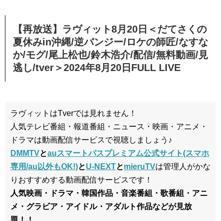
【再放送】ラヴィット8月20日＜だてさくの
夏休みin沖縄/逆バンジー/ロケの師匠/なすな
か/モグ/尾上松也/鈴木浩介/配信/無料動画/見
逃し/tver＞2024年8月20日FULL LIVE
ラヴィットはTverでは見れません！
人気テレビ番組・報道番組・ニュース・映画・アニメ・
ドラマは動画配信サービスで視聴しましょう♪
DMMTV
と
auスマートパスプレミアム公式サイト(スマホ
専用/au以外もOK!)
と
U-NEXT
と
mieruTV
は管理人がかな
りおすすめする動画配信サービスです！
人気映画・ドラマ・韓国作品・音楽番組・歌番組・アニ
メ・グラビア・アイドル・アダルト作品などが見放
題！！