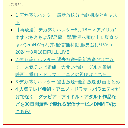
ください。
1
デカ盛りハンター 最新放送分 番組概要とキャス
ト
【再放送】デカ盛りハンター8月18日＜アメリカ/
ますぶちさちよ/鍋島龍一郎/世界へ飛び出せ爆食ジ
ャパンinNY/うな丼/配信/無料動画/見逃し/TVer＞
2024年8月18日FULL LIVE
2
デカ盛りハンター 過去放送~最新放送だけでな
く、人気テレビ番組・大食い番組・グルメ番組・
映画・番組・ドラマ・アニメの視聴はこちら！
3
デカ盛りハンター 過去放送~最新放送 動画まとめ
4 人気テレビ番組・アニメ・ドラマ・バラエティだ
けでなく、グラビア・アイドル・アダルト作品な
どを30日間無料で観れる配信サービスDMM TVは
こちら!