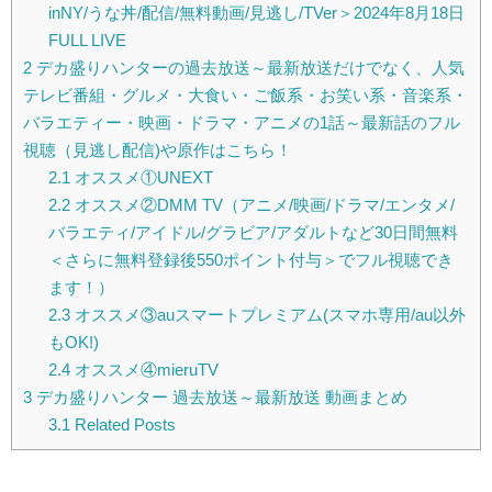
inNY/うな丼/配信/無料動画/見逃し/TVer＞2024年8月18日
FULL LIVE
2
デカ盛りハンターの過去放送～最新放送だけでなく、人気
テレビ番組・グルメ・大食い・ご飯系・お笑い系・音楽系・
バラエティー・映画・ドラマ・アニメの1話～最新話のフル
視聴（見逃し配信)や原作はこちら！
2.1
オススメ①UNEXT
2.2
オススメ②DMM TV（アニメ/映画/ドラマ/エンタメ/
バラエティ/アイドル/グラビア/アダルトなど30日間無料
＜さらに無料登録後550ポイント付与＞でフル視聴でき
ます！）
2.3
オススメ③auスマートプレミアム(スマホ専用/au以外
もOK!)
2.4
オススメ④mieruTV
3
デカ盛りハンター 過去放送～最新放送 動画まとめ
3.1
Related Posts