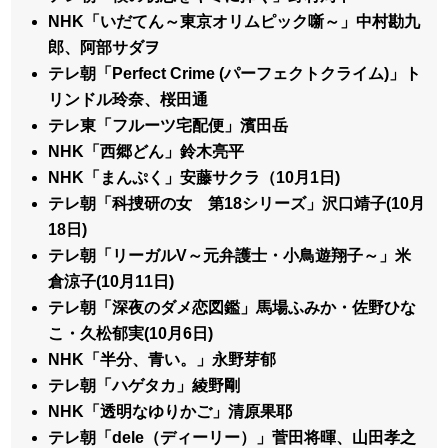
NHK「いだてん～東京オリムピック噺～」中村勘九
郎、阿部サダヲ
テレ朝「Perfect Crime (パーフェクトクライム)」ト
リンドル玲奈、桜田通
テレ東「フルーツ宅配便」濱田岳
NHK「西郷どん」鈴木亮平
NHK「まんぷく」安藤サクラ（10月1日)
テレ朝「科捜研の女 第18シリーズ」沢口靖子(10月
18日)
テレ朝「リーガルV～元弁護士・小鳥遊翔子～」米
倉涼子(10月11日)
テレ朝「深夜のダメ恋図鑑」馬場ふみか・佐野ひな
こ・久松郁実(10月6日)
NHK「半分、青い。」永野芽郁
テレ朝「ハゲタカ」綾野剛
NHK「透明なゆりかご」清原果耶
テレ朝「dele（ディーリー）」菅田将暉、山田孝之