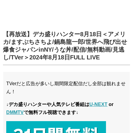
【再放送】デカ盛りハンター8月18日＜アメリ
カ/ますぶちさちよ/鍋島龍一郎/世界へ飛び出せ
爆食ジャパンinNY/うな丼/配信/無料動画/見逃
し/TVer＞2024年8月18日FULL LIVE
TVerだと広告が多いし期間限定配信だし全部は観れませ
ん！
↓デカ盛りハンターや人気テレビ番組は
U-NEXT
or
DMMTV
で無料フル視聴できます↓