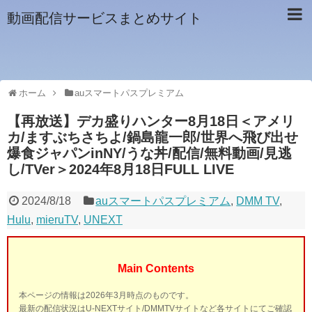
動画配信サービスまとめサイト
ホーム
auスマートパスプレミアム
【再放送】デカ盛りハンター8月18日＜アメリ
カ/ますぶちさちよ/鍋島龍一郎/世界へ飛び出せ
爆食ジャパンinNY/うな丼/配信/無料動画/見逃
し/TVer＞2024年8月18日FULL LIVE
2024/8/18
auスマートパスプレミアム
,
DMM TV
,
Hulu
,
mieruTV
,
UNEXT
Main Contents
本ページの情報は2026年3月時点のものです。
最新の配信状況はU-NEXTサイト/DMMTVサイトなど各サイトにてご確認