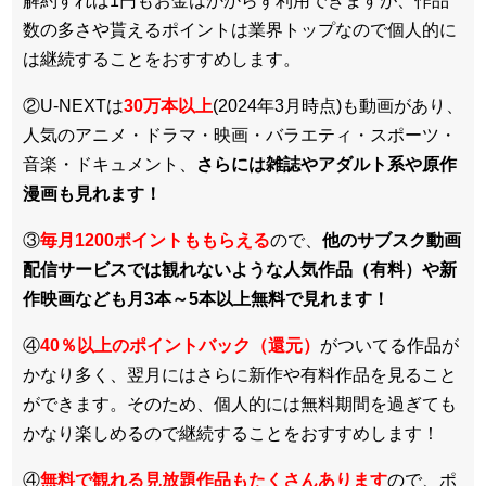
解約すれば1円もお金はかからず利用できますが、作品
数の多さや貰えるポイントは業界トップなので個人的に
は継続することをおすすめします。
②U-NEXTは
30万本以上
(2024年3月時点)も動画があり、
人気のアニメ・ドラマ・映画・バラエティ・スポーツ・
音楽・ドキュメント、
さらには雑誌やアダルト系や原作
漫画も見れます！
③
毎月1200ポイントももらえる
ので、
他のサブスク動画
配信サービスでは観れないような人気作品（有料）や新
作映画なども月3本～5本以上無料で見れます！
④
40％以上のポイントバック（還元）
がついてる作品が
かなり多く、翌月にはさらに新作や有料作品を見ること
ができます。そのため、個人的には無料期間を過ぎても
かなり楽しめるので継続することをおすすめします！
④
無料で観れる見放題作品もたくさんあります
ので、ポ