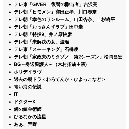
テレ東「GIVER 復讐の贈与者」吉沢亮
テレ朝「ヒモメン」窪田正孝、川口春奈
テレ朝「幸色のワンルーム」山田杏奈、上杉柊平
テレ朝「おっさんずラブ」田中圭
テレ朝「特捜9」井ノ原快彦
テレ朝「未解決の女」波瑠
テレ東「スモーキング」石橋凌
テレ朝「家政夫のミタゾノ 第2シーズン」松岡昌宏
BG～身辺警護人～（木村拓哉主演)
ホリデイラヴ
過去の朝ドラ＜わろてんか・ひよっこなど＞
青い海の伝説
IT
ドクターX
鋼の錬金術師
ひるなかの流星
あぁ、荒野