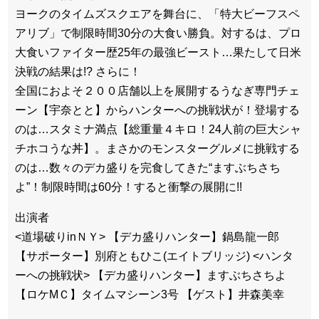
ヨークのタイムズスクエアを舞台に、「特大ビーフスペ
アリブ」で制限時間30分の大食い勝負。対するは、プロ
大食いファイター歴25年の最強ビースト…果たして日米
決戦の結果は!? さらに！
全国におよそ２００店舗以上を展開するうなぎ専門チェ
ーン【宇奈とと】からハンターへの挑戦状が！登場する
のは…スタミナ満点【総重量４キロ！24人前の巨大シャ
チホコうな丼】。まさかのモンスターグルメに挑戦する
のは…数々のデカ盛りを完食してきた“ますぶちさち
よ”！制限時間は60分！すると衝撃の展開に!!
出演者
<道場破りinＮＹ> 【デカ盛りハンター】鍋島龍一郎
【サポーター】別府ともひこ(エイトブリッジ) <ハンタ
ーへの挑戦状> 【デカ盛りハンター】ますぶちさちよ
【ロケМＣ】タイムマシーン3号 【ゲスト】井森美幸