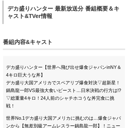
デカ盛りハンター
最新放送分 番組概要＆キ
ャスト&TVer情報
番組内容&キャスト
デカ盛りハンター【世界へ飛び出せ爆食ジャパンinNY＆
4キロ巨大うな丼】
デカ盛り大国アメリカでスペアリブ爆食対決▽超新星！
鍋島龍一郎VS最強大食いビースト…日米決戦の行方は!?
▽総重量4キロ！24人前のシャチホコうな丼完食に挑
戦！
世界No.1デカ盛り大国アメリカに挑むのは…爆食ジャパ
ンから【無差別級アームレスラー鍋島龍一郎】！ニュー