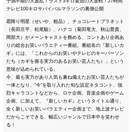
予測不能の大波乱！ラスト3キロ緊迫の大逆転！27時間
テレビ100キロサバイバルマラソンの裏側公開
霜降り明星（せいや、粗品）、チョコレートプラネット
（長田庄平、松尾駿）、ハナコ（菊田竜大、秋山寛貴、
岡部大）がメーンキャストを務める、コントあり企画あ
りの総合お笑いバラエティー番組。番組名の『新しいカ
ギ』には、「これからのお笑いやテレビのキーパーソン
たち（カギを握る実力のあるお笑い芸人たち）」という
意味が込められている。
今、最も実力があり人気も兼ね備えたお笑い芸人たちが
一体となり、“今”を取り入れた旬な設定ネタコント、強
烈キャラコントなどから、ロケ企画、音楽企画やゲーム
企画、に加えて、『新しいカギ』というタイトル通り、
全く新しいお笑いバラエティー企画まで、地上波テレビ
だからこそできる、幅広いジャンルで日本中を笑わせ
る！