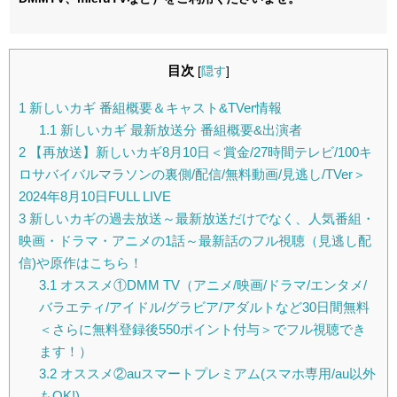
目次
[
隠す
]
1
新しいカギ 番組概要＆キャスト&TVer情報
1.1
新しいカギ 最新放送分 番組概要&出演者
2
【再放送】新しいカギ8月10日＜賞金/27時間テレビ/100キ
ロサバイバルマラソンの裏側/配信/無料動画/見逃し/TVer＞
2024年8月10日FULL LIVE
3
新しいカギの過去放送～最新放送だけでなく、人気番組・
映画・ドラマ・アニメの1話～最新話のフル視聴（見逃し配
信)や原作はこちら！
3.1
オススメ①DMM TV（アニメ/映画/ドラマ/エンタメ/
バラエティ/アイドル/グラビア/アダルトなど30日間無料
＜さらに無料登録後550ポイント付与＞でフル視聴でき
ます！）
3.2
オススメ②auスマートプレミアム(スマホ専用/au以外
もOK!)