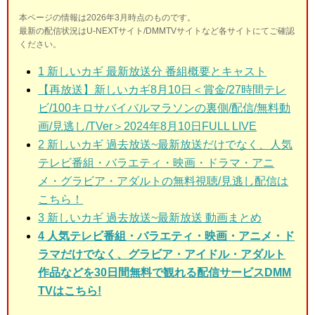
本ページの情報は2026年3月時点のものです。
最新の配信状況はU-NEXTサイト/DMMTVサイトなど各サイトにてご確認
ください。
1
新しいカギ 最新放送分 番組概要とキャスト
【再放送】新しいカギ8月10日＜賞金/27時間テレ
ビ/100キロサバイバルマラソンの裏側/配信/無料動
画/見逃し/TVer＞2024年8月10日FULL LIVE
2
新しいカギ 過去放送~最新放送だけでなく、人気
テレビ番組・バラエティ・映画・ドラマ・アニ
メ・グラビア・アダルトの無料視聴/見逃し配信は
こちら！
3
新しいカギ 過去放送~最新放送 動画まとめ
4 人気テレビ番組・バラエティ・映画・アニメ・ド
ラマだけでなく、グラビア・アイドル・アダルト
作品などを30日間無料で観れる配信サービスDMM
TVはこちら!