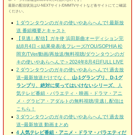
最新の配信状況はU-NEXTサイト/DMMTVサイトなど各サイトにてご確認
ください。
1
ダウンタウンのガキの使いやあらへんで! 最新放
送 番組概要とキャスト
【見逃し配信】ガキ使 浜田新曲オーディション完
結8月4日＜結果発表/名フレーズ/YOU/SOPHIA 松
岡充/TVer/動画/再放送/無料視聴/ダウンタウンのガ
キの使いやあらへんで＞2024年8月4日FULL LIVE
2
ダウンタウンのガキの使いやあらへんで! 過去放
送~最新放送だけでなく、
山-1グランプリ、D-1グ
ランプリ、絶対に笑ってはいけないシリーズ、
人
気テレビ番組・バラエティ・映画・ドラマ・アニ
メ・グラビア・アダルトの無料視聴/見逃し配信は
こちら！
3
ダウンタウンのガキの使いやあらへんで! 過去放
送~最新放送 動画まとめ
4 人気テレビ番組・アニメ・ドラマ・バラエティだ