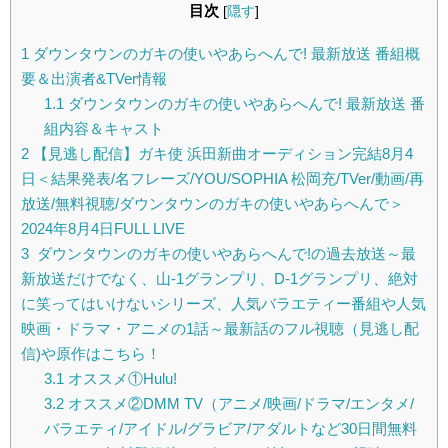
目次
[
隠す
]
1
ダウンタウンのガキの使いやあらへんで! 最新放送 番組概
要＆出演者&TVer情報
1.1
ダウンタウンのガキの使いやあらへんで! 最新放送 番
組内容＆キャスト
2
【見逃し配信】ガキ使 浜田新曲オーディション完結8月4
日＜結果発表/名フレーズ/YOU/SOPHIA 松岡充/TVer/動画/再
放送/無料視聴/ダウンタウンのガキの使いやあらへんで＞
2024年8月4日FULL LIVE
3
ダウンタウンのガキの使いやあらへんで!の過去放送～最
新放送だけでなく、山-1グランプリ、D-1グランプリ、絶対
に笑ってはいけないシリーズ、人気バラエティー番組や人気
映画・ドラマ・アニメの1話～最新話のフル視聴（見逃し配
信)や原作はこちら！
3.1
オススメ①Hulu!
3.2
オススメ②DMM TV（アニメ/映画/ドラマ/エンタメ/
バラエティ/アイドル/グラビア/アダルトなど30日間無料