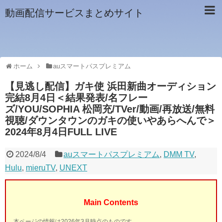
動画配信サービスまとめサイト
ホーム
auスマートパスプレミアム
【見逃し配信】ガキ使 浜田新曲オーディション
完結8月4日＜結果発表/名フレー
ズ/YOU/SOPHIA 松岡充/TVer/動画/再放送/無料
視聴/ダウンタウンのガキの使いやあらへんで＞
2024年8月4日FULL LIVE
2024/8/4
auスマートパスプレミアム
,
DMM TV
,
Hulu
,
mieruTV
,
UNEXT
Main Contents
本ページの情報は2026年3月時点のものです。