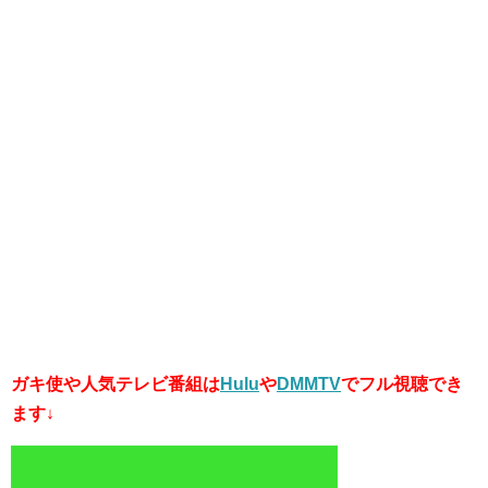
ガキ使や人気テレビ番組は
Hulu
や
DMMTV
でフル視聴でき
ます↓