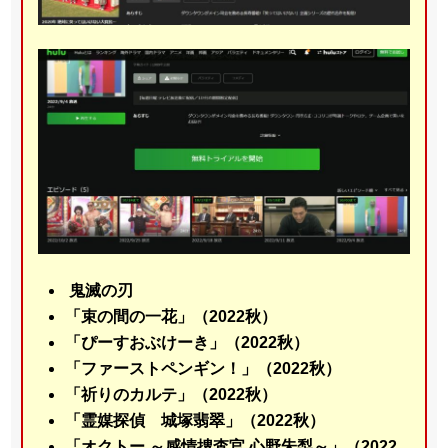
鬼滅の刃
「束の間の一花」（2022秋）
「ぴーすおぶけーき」（2022秋）
「ファーストペンギン！」（2022秋）
「祈りのカルテ」（2022秋）
「霊媒探偵 城塚翡翠」（2022秋）
「オクトー ～感情捜査官 心野朱梨～」（2022