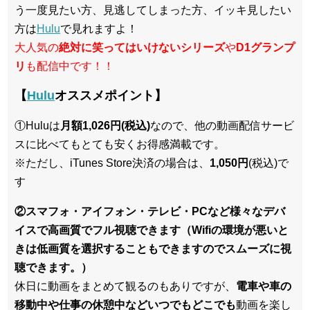
う一度見たい方、見逃してしまった方、イッキ見したい
方は
Hulu
で見れますよ！
大人気の
絶対に笑ってはいけないシリーズ
や
D1グランプ
リ
も配信中です！！
【
Hulu
オススメポイント】
①Huluは
月額1,026円(税込)
なので、他の動画配信サービ
スに比べてもとても安くお得感満載です。
※ただし、iTunes Store決済の場合は、
1,050円
(税込)で
す
②スマフォ・アイフォン・テレビ・PCなど様々なデバ
イスで高画質でフル視聴できます（Wifiの環境が悪いと
きは低画質を選択することもできますのでスムーズに視
聴できます。）
休日に動画をまとめて観るのもありですが、
電車や車の
移動中や仕事の休憩中などいつでもどこでも
動画を楽し