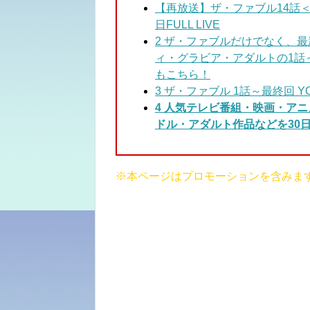
【再放送】ザ・ファブル14話＜配信
日FULL LIVE
2 ザ・ファブルだけ
でなく、最
ィ・グラビア・アダルトの1話
もこちら！
3
ザ・ファブル 1話～最終回 Y
4 人気テレビ番組・映画・ア
ドル・アダルト作品などを30日
※本ページはプロモーションを含みま