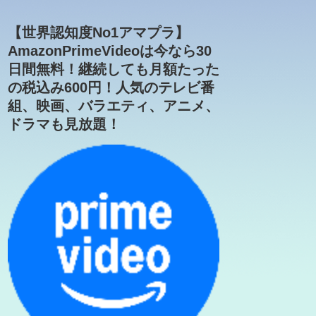
【世界認知度No1アマプラ】
AmazonPrimeVideoは今なら30
日間無料！継続しても月額たった
の税込み600円！人気のテレビ番
組、映画、バラエティ、アニメ、
ドラマも見放題！