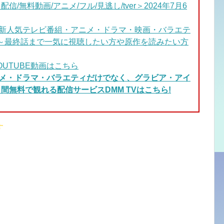
/無料動画/アニメ/フル/見逃し/tver＞2024年7月6
新人気テレビ番組・アニメ・ドラマ・映画・バラエテ
～最終話まで一気に視聴したい方や原作を読みたい方
OUTUBE動画はこちら
ニメ・ドラマ・バラエティだけでなく、グラビア・アイ
間無料で観れる配信サービスDMM TVはこちら!
す