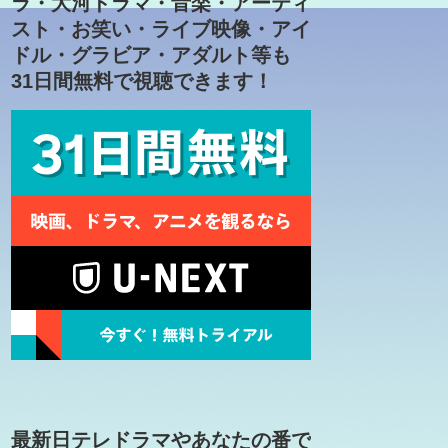
ラ・大河ドラマ・音楽・アーティ
スト・お笑い・ライブ映像・アイ
ドル・グラビア・アダルト等も
31日間無料で視聴できます！
最新日テレドラマやあなたの番で