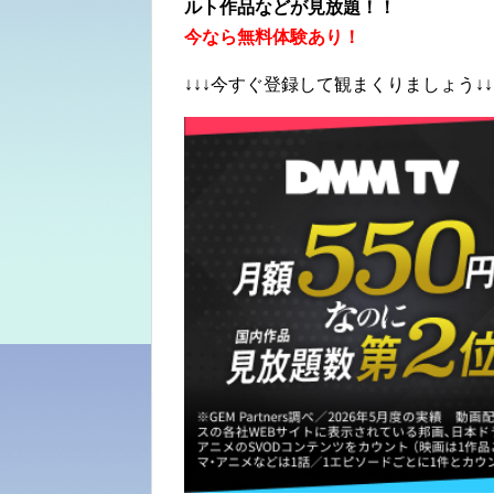
ルト作品などが見放題！！
今なら無料体験あり！
↓↓↓今すぐ登録して観まくりましょう↓↓