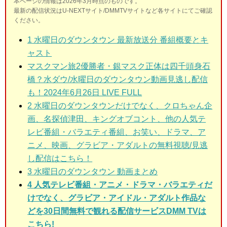
本ページの情報は2026年3月時点のものです。
最新の配信状況はU-NEXTサイト/DMMTVサイトなど各サイトにてご確認
ください。
1
水曜日のダウンタウン 最新放送分 番組概要とキ
ャスト
マスクマン旅2優勝者・銀マスク正体は四千頭身石
橋？水ダウ/水曜日のダウンタウン動画見逃し配信
も！2024年6月26日 LIVE FULL
2
水曜日のダウンタウン
だけでなく、クロちゃん企
画、名探偵津田、キングオブコント、他の人気テ
レビ番組・バラエティ番組、お笑い、ドラマ、ア
ニメ、映画、グラビア・アダルトの無料視聴/見逃
し配信はこちら！
3
水曜日のダウンタウン
動画まとめ
4 人気テレビ番組・アニメ・ドラマ・バラエティだ
けでなく、グラビア・アイドル・アダルト作品な
どを30日間無料で観れる配信サービスDMM TVは
こちら!