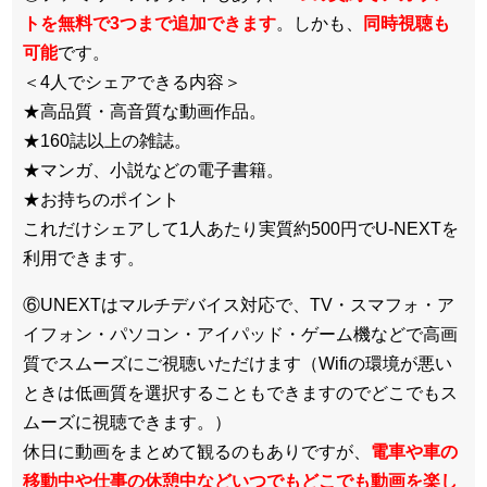
トを無料で3つまで追加できます
。しかも、
同時視聴も
可能
です。
＜4人でシェアできる内容＞
★高品質・高音質な動画作品。
★160誌以上の雑誌。
★マンガ、小説などの電子書籍。
★お持ちのポイント
これだけシェアして1人あたり実質約500円でU-NEXTを
利用できます。
⑥UNEXTはマルチデバイス対応で、TV・スマフォ・ア
イフォン・パソコン・アイパッド・ゲーム機などで高画
質でスムーズにご視聴いただけます（Wifiの環境が悪い
ときは低画質を選択することもできますのでどこでもス
ムーズに視聴できます。）
休日に動画をまとめて観るのもありですが、
電車や車の
移動中や仕事の休憩中などいつでもどこでも動画を楽し