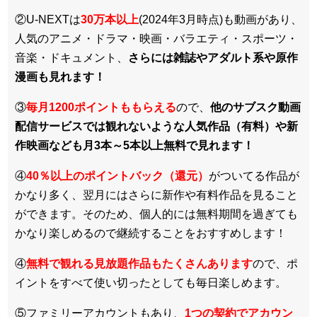
②U-NEXTは
30万本以上
(2024年3月時点)も動画があり、
人気のアニメ・ドラマ・映画・バラエティ・スポーツ・
音楽・ドキュメント、
さらには雑誌やアダルト系や原作
漫画も見れます！
③
毎月1200ポイントももらえる
ので、
他のサブスク動画
配信サービスでは観れないような人気作品（有料）や新
作映画なども月3本～5本以上無料で見れます！
④
40％以上のポイントバック（還元）
がついてる作品が
かなり多く、翌月にはさらに新作や有料作品を見ること
ができます。そのため、個人的には無料期間を過ぎても
かなり楽しめるので継続することをおすすめします！
④
無料で観れる見放題作品もたくさんあります
ので、ポ
イントをすべて使い切ったとしても毎日楽しめます。
⑤ファミリーアカウントもあり、
1つの契約でアカウン