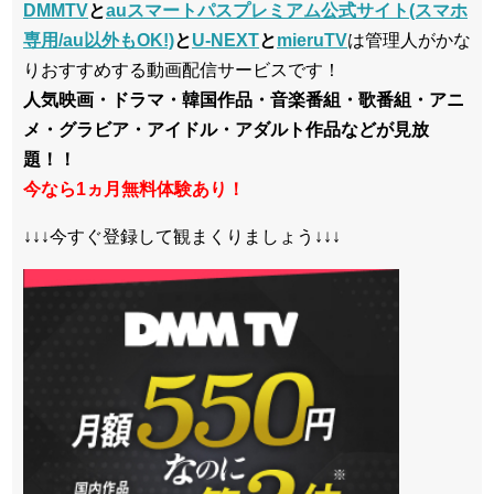
DMMTV
と
auスマートパスプレミアム公式サイト(スマホ
専用/au以外もOK!)
と
U-NEXT
と
mieruTV
は管理人がかな
りおすすめする動画配信サービスです！
人気映画・ドラマ・韓国作品・音楽番組・歌番組・アニ
メ・グラビア・アイドル・アダルト作品などが見放
題！！
今なら1ヵ月無料体験あり！
↓↓↓今すぐ登録して観まくりましょう↓↓↓